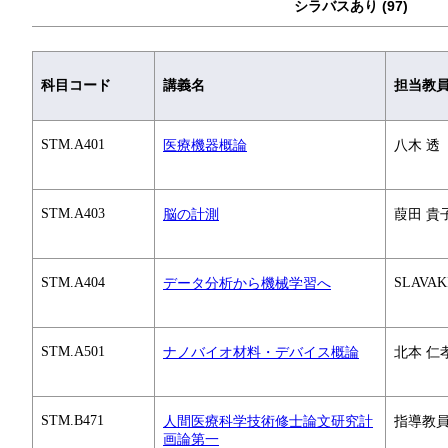
シラバスあり (97)
科目コード
講義名
担当教
STM.A401
医療機器概論
八木 透
STM.A403
脳の計測
葭田 貴子
STM.A404
SLAVAK
データ分析から機械学習へ
STM.A501
ナノバイオ材料・デバイス概論
北本 仁孝
STM.B471
人間医療科学技術修士論文研究計
指導教
画論第一