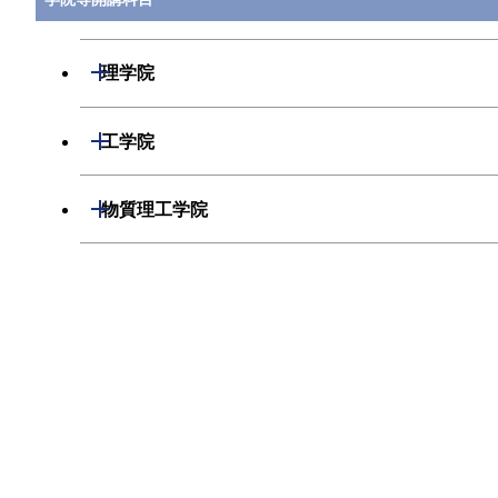
STM.C441
CHU RA
プレゼンテーション実践第一 2
開閉
理学院
STM.C442
CHU RA
プレゼンテーション実践第二
開閉
数学系
開閉
工学院
開閉
物理学系
数学コース
開閉
STM.C501
機械系
先端人間医療科学技術第一
柘植 丈治
開閉
物質理工学院
開閉
化学系
物理学コース
開閉
システム制御系
機械コース
開閉
材料系
開閉
情報理工学院
STM.C502
先端人間医療科学技術第二
中村 浩之 
開閉
地球惑星科学系
物質・情報卓越コース
化学コース
開閉
電気電子系
エネルギーコース
システム制御コース
開閉
応用化学系
材料コース
開閉
数理・計算科学系
開閉
生命理工学院
STM.C503
人間医療科学技術特別講義第三
石原 誠一
専門科目
エネルギーコース
地球惑星科学コース
開閉
情報通信系
エネルギー・情報コース
エンジニアリングデザインコース
電気電子コース
専門科目
エネルギーコース
応用化学コース
開閉
情報工学系
数理・計算科学コース
開閉
生命理工学系
エネルギー・情報コース
地球生命コース
開閉
経営工学系
エンジニアリングデザインコース
人間医療科学技術コース
エネルギーコース
情報通信コース
STM.C504
人間医療科学技術特別講義第四
岡本 敏 / 
エネルギー・情報コース
エネルギーコース
専門科目
知能情報コース
情報工学コース
生命理工学コース
物質・情報卓越コース
専門科目
ライフエンジニアリングコース
エネルギー・情報コース
エンジニアリングデザインコース
経営工学コース
ライフエンジニアリングコース
エネルギー・情報コース