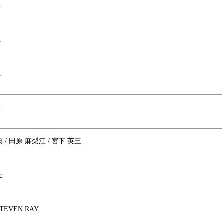
員
員
員
員
 / 田原 麻梨江 / 宮下 英三
士
STEVEN RAY