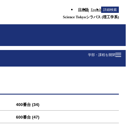
日本語
English
詳細検索
Science Tokyoシラバス (理工学系)
学部・課程を開閉
400番台 (34)
600番台 (47)