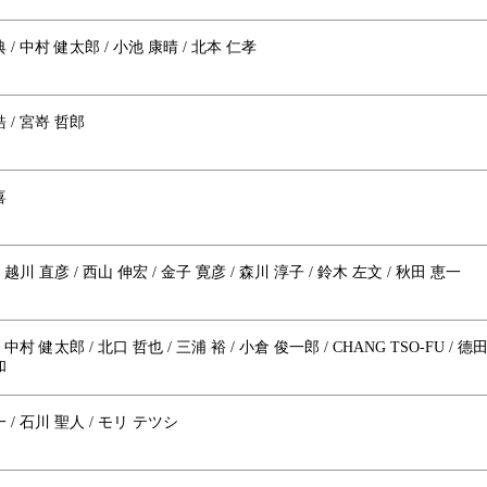
 / 中村 健太郎 / 小池 康晴 / 北本 仁孝
 / 宮嵜 哲郎
喜
/ 越川 直彦 / 西山 伸宏 / 金子 寛彦 / 森川 淳子 / 鈴木 左文 / 秋田 恵一
 中村 健太郎 / 北口 哲也 / 三浦 裕 / 小倉 俊一郎 / CHANG TSO-FU / 德田
和
 / 石川 聖人 / モリ テツシ