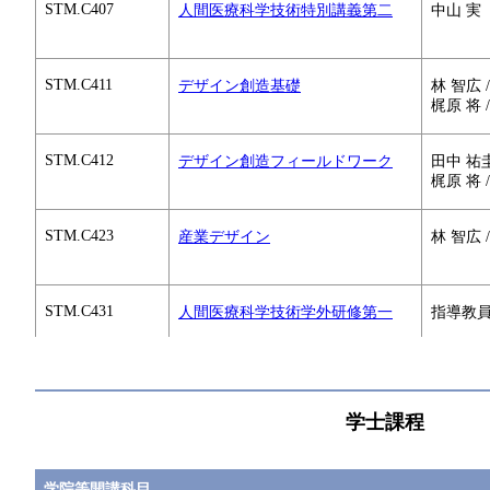
STM.C407
人間医療科学技術特別講義第二
中山 実
STM.C411
デザイン創造基礎
林 智広 /
梶原 将 
STM.C412
デザイン創造フィールドワーク
田中 祐圭 
梶原 将 
STM.C423
産業デザイン
林 智広 
STM.C431
人間医療科学技術学外研修第一
指導教
すべてを切り替える
STM.C431
人間医療科学技術学外研修第一
指導教
学士課程
STM.C441
CHU RA
プレゼンテーション実践第一 1
学院等開講科目