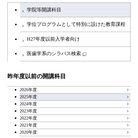
文系教養科目
大学院課程を切り替える
学院等開講科目
開閉
融合理工学系
エンジニアリングデザイン
土木工学コース
英語科目
コース
学位プログラムとして特別に設けた教育課程
開閉
社会・人間科学系
エンジニアリングデザイン
地球環境共創コース
第二外国語科目
都市・環境学コース
コース
H27年度以前入学者向け
開閉
イノベーション科学系
エネルギーコース
社会・人間科学コース
日本語・日本文化科目
医歯学系のシラバス検索
都市・環境学コース
開閉
技術経営専門職学位課程
エネルギー・情報コース
イノベーション科学コース
教職科目
昨年度以前の開講科目
専門科目
エンジニアリングデザイン
人間医療科学技術コース
技術経営専門職学位課程
キャリア科目
コース
2026年度
アントレプレナーシップ科目
2025年度
原子核工学コース
2024年度
2023年度
広域教養科目
物質・情報卓越コース
2022年度
2021年度
2020年度