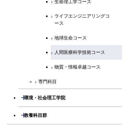
生命理工学コース
物質・情報卓越コース
専門科目
エネルギー・情報コース
エンジニアリングデザイン
経営工学コース
ライフエンジニアリングコ
エネルギー・情報コース
研究関連科目
ライフエンジニアリングコ
ライフエンジニアリングコ
コース
ライフエンジニアリングコ
ース
ース
ース
ライフエンジニアリングコ
エンジニアリングデザイン
ース
ライフエンジニアリングコ
ース
ライフエンジニアリングコ
コース
原子核工学コース
ース
知能情報コース
原子核工学コース
ース
地球生命コース
原子核工学コース
人間医療科学技術コース
原子核工学コース
エネルギー・情報コース
人間医療科学技術コース
人間医療科学技術コース
人間医療科学技術コース
人間医療科学技術コース
物質・情報卓越コース
地球生命コース
人間医療科学技術コース
物質・情報卓越コース
物質・情報卓越コース
人間医療科学技術コース
物質・情報卓越コース
専門科目
物質・情報卓越コース
開閉
環境・社会理工学院
開閉
建築学系
開閉
教養科目群
開閉
土木・環境工学系
建築学コース