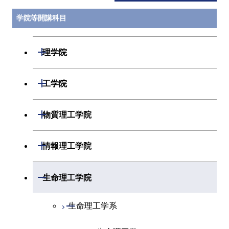
学院等開講科目
開閉
理学院
開閉
数学系
開閉
工学院
開閉
物理学系
数学コース
開閉
機械系
開閉
物質理工学院
開閉
化学系
物理学コース
開閉
システム制御系
機械コース
開閉
材料系
開閉
情報理工学院
開閉
地球惑星科学系
物質・情報卓越コース
化学コース
開閉
電気電子系
エネルギーコース
システム制御コース
開閉
応用化学系
材料コース
開閉
数理・計算科学系
開閉
生命理工学院
専門科目
エネルギーコース
地球惑星科学コース
開閉
情報通信系
エネルギー・情報コース
エンジニアリングデザイン
電気電子コース
専門科目
エネルギーコース
応用化学コース
開閉
情報工学系
数理・計算科学コース
コース
開閉
生命理工学系
エネルギー・情報コース
地球生命コース
開閉
経営工学系
エンジニアリングデザイン
エネルギーコース
情報通信コース
エネルギー・情報コース
エネルギーコース
専門科目
知能情報コース
情報工学コース
コース
人間医療科学技術コース