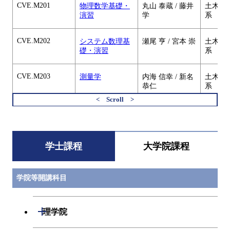
CVE.M201
物理数学基礎・
丸山 泰蔵 / 藤井
土木・
演習
学
系
CVE.M202
システム数理基
瀬尾 亨 / 宮本 崇
土木・
礎・演習
系
CVE.M203
測量学
内海 信幸 / 新名
土木・
恭仁
系
すべてを切り替える
CVE.M230
測量学実習
内海 信幸 /
土木・
SYLL AMADOU
系
SAKHIR / 長岡
修司
学士課程
大学院課程
CVE.M301
数値解析基礎・
盛川 仁 / 阿久津
土木・
演習A
絢子 / SYLL
系
学院等開講科目
AMADOU
SAKHIR
開閉
理学院
CVE.M302
応用数値解析・
中村 恭志
土木・
演習A
系