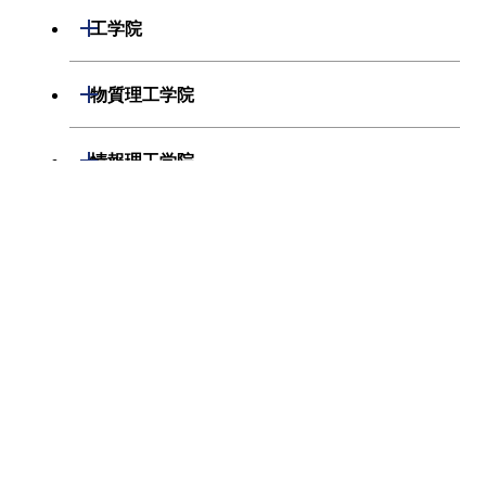
数学系
開閉
工学院
CVE.M303
数値解析基礎・
小谷 仁務 / 阿久
土木・
演習B
津 絢子 / SYLL
系
物理学系
AMADOU
機械系
開閉
物質理工学院
SAKHIR
化学系
システム制御系
材料系
開閉
CVE.M304
応用数値解析・
盛川 仁
土木・
情報理工学院
演習B
系
地球惑星科学系
電気電子系
応用化学系
数理・計算科学系
開閉
生命理工学院
CVE.N210
社会基盤と環境-
藤井 学 / 瀬尾 亨
土木・
初年次専門科目
概論
/ 室町 泰徳 / 鼎
系
情報通信系
初年次専門科目
信次郎 / 盛川 仁
情報工学系
生命理工学系
開閉
/ 吉村 千洋 /
環境・社会理工学院
創造プロセス科目
経営工学系
千々和 伸浩 / 岩
創造プロセス科目
波 光保 / 髙橋 章
初年次専門科目
初年次専門科目
浩 / 真田 純子 /
共通専門科目
建築学系
初年次専門科目
佐々木 栄一 / 内
共通専門科目
創造プロセス科目
海 信幸 / 丸山 泰
創造プロセス科目
蔵 / 髙山 雄貴 /
土木・環境工学系
創造プロセス科目
澤田 茉伊 / 小谷
共通専門科目
仁務 / 松﨑 裕 /
共通専門科目
融合理工学系
宮本 崇
共通専門科目