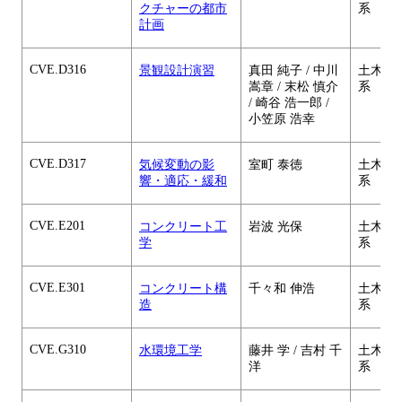
クチャーの都市
系
計画
CVE.D316
景観設計演習
真田 純子 / 中川
土木・
嵩章 / 末松 慎介
系
/ 崎谷 浩一郎 /
小笠原 浩幸
CVE.D317
気候変動の影
室町 泰徳
土木・
響・適応・緩和
系
CVE.E201
コンクリート工
岩波 光保
土木・
学
系
CVE.E301
コンクリート構
千々和 伸浩
土木・
造
系
CVE.G310
水環境工学
藤井 学 / 吉村 千
土木・
洋
系