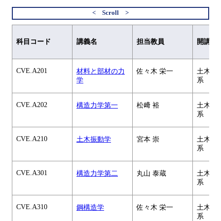
科目コード
講義名
担当教員
開講元
CVE.A201
材料と部材の力
佐々木 栄一
土木・
学
系
CVE.A202
構造力学第一
松﨑 裕
土木・
系
CVE.A210
土木振動学
宮本 崇
土木・
系
CVE.A301
構造力学第二
丸山 泰蔵
土木・
系
CVE.A310
鋼構造学
佐々木 栄一
土木・
系