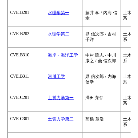
CVE.B201
水理学第一
藤井 学 / 内海 信
土木・
幸
系
CVE.B202
水理学第二
鼎 信次郎 / 吉村
土木・
千洋
系
CVE.B310
海岸・海洋工学
中村 隆志 / 中川
土木・
康之 / 鼎 信次郎
系
CVE.B311
河川工学
鼎 信次郎 / 内海
土木・
信幸
系
CVE.C201
土質力学第一
澤田 茉伊
土木・
系
CVE.C301
土質力学第二
髙橋 章浩
土木・
系