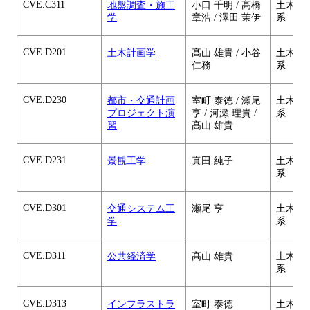
CVE.C311
地盤調査・施工
小口 千明 / 髙橋
土木・
学
章浩 / 澤田 茉伊
系
CVE.D201
土木計画学
髙山 雄貴 / 小谷
土木・
仁務
系
CVE.D230
都市・交通計画
室町 泰徳 / 瀬尾
土木・
プロジェクト演
亨 / 河瀬 理貴 /
系
習
髙山 雄貴
CVE.D231
景観工学
真田 純子
土木・
系
CVE.D301
交通システム工
瀬尾 亨
土木・
学
系
CVE.D311
公共経済学
髙山 雄貴
土木・
系
CVE.D313
インフラストラ
室町 泰徳
土木・