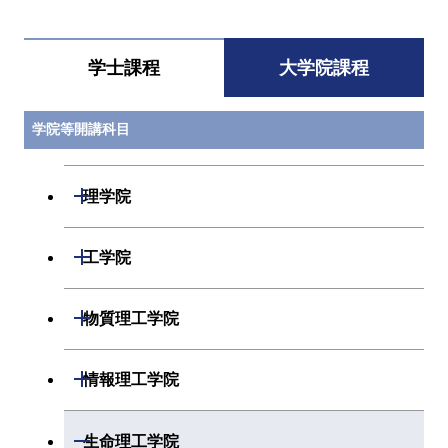
学士課程
大学院課程
学院等開講科目
開閉
理学院
開閉
数学系
開閉
工学院
開閉
物理学系
数学コース
開閉
機械系
開閉
物質理工学院
開閉
化学系
物理学コース
開閉
システム制御系
機械コース
開閉
材料系
開閉
情報理工学院
開閉
地球惑星科学系
物質・情報卓越コース
化学コース
開閉
電気電子系
エネルギーコース
システム制御コース
開閉
応用化学系
材料コース
開閉
数理・計算科学系
開閉
生命理工学院