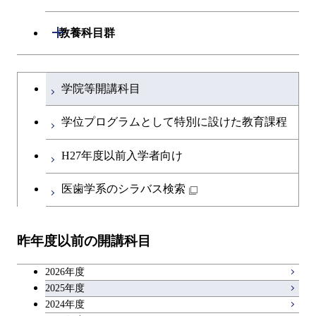
開閉
建築学系
開閉
教養科目群
開閉
土木・環境工学系
建築学コース
文系教養科目
大学院課程を切り替える
学院等開講科目
開閉
融合理工学系
エンジニアリングデザイン
土木工学コース
英語科目
コース
学位プログラムとして特別に設けた教育課程
開閉
社会・人間科学系
エンジニアリングデザイン
地球環境共創コース
第二外国語科目
都市・環境学コース
コース
H27年度以前入学者向け
開閉
イノベーション科学系
エネルギーコース
社会・人間科学コース
日本語・日本文化科目
医歯学系のシラバス検索
都市・環境学コース
開閉
技術経営専門職学位課程
エネルギー・情報コース
イノベーション科学コース
教職科目
昨年度以前の開講科目
専門科目
エンジニアリングデザイン
人間医療科学技術コース
技術経営専門職学位課程
キャリア科目
コース
2026年度
アントレプレナーシップ科目
2025年度
原子核工学コース
2024年度