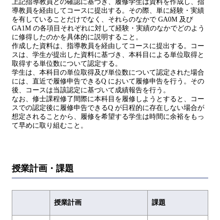
上記指導教員との確認に基づき、履修学生は資料を作成し、指
導教員を経由してコースに提出する。その際、単に経験・実績
を有していることだけでなく、それらのなかで GA0M 及び
GA1M の各項目それぞれに対して経験・実績のなかでどのよう
に修得したのかを具体的に説明すること。
作成した資料は、指導教員を経由してコースに提出する。コー
スは、学生が提出した資料に基づき、本科目による単位取得と
取得する単位数について認定する。
学生は、本科目の単位取得及び単位数について認定された場合
には、直近で履修申告できるQ において履修申告を行う。その
後、コースは当該認定に基づいて成績報告を行う。
なお、修士課程修了間際に本科目を履修しようとすると、コー
スでの認定後に履修申告できるQ が日程的に存在しない場合が
想定されることから、履修を希望する学生は時間に余裕をもっ
て早めに取り組むこと。
授業計画・課題
授業計画
課題