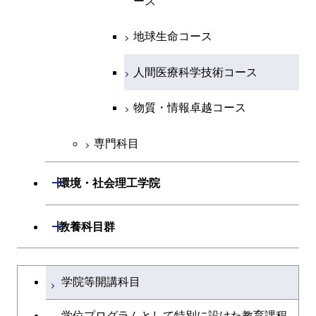
ース
ライフエンジニアリングコ
ース
ライフエンジニアリングコ
コース
原子核工学コース
ース
知能情報コース
原子核工学コース
ース
地球生命コース
原子核工学コース
人間医療科学技術コース
原子核工学コース
エネルギー・情報コース
人間医療科学技術コース
人間医療科学技術コース
人間医療科学技術コース
人間医療科学技術コース
物質・情報卓越コース
地球生命コース
人間医療科学技術コース
物質・情報卓越コース
物質・情報卓越コース
人間医療科学技術コース
物質・情報卓越コース
専門科目
物質・情報卓越コース
開閉
環境・社会理工学院
開閉
建築学系
開閉
教養科目群
開閉
土木・環境工学系
建築学コース
文系教養科目
大学院課程を切り替える
学院等開講科目
開閉
融合理工学系
エンジニアリングデザイン
土木工学コース
英語科目
コース
学位プログラムとして特別に設けた教育課程