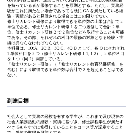
GA の内容に鑑み、企業においておおむね 2 年以上の実務経験
を持っている者が履修することを原則とする。ただし、実務経
験がこれに満たない場合であっても既に GA を満たしている経
験・実績があると見做される場合にはこの限りでない。
修士リカレント研修により取得できる単位数の上限は合計で 2
単位である。修士リカレント研修 1 を二つ履修して合計 2 単
位、修士リカレント研修 2 で 2 単位などを取得することも可能
である。その際、それぞれの科目の履修の対象となる経験・実
績は異ならなければならない。
本科目は、1Q:A、2Q:B、3Q:C、4Q:D として、各 Q にそれぞれ
1 単位科目を 2 つ（修士リカレント研修 1-1, 1-2）、2 単位科目
を 1 つ（同 2）開講している。
「修士リカレント研修」（「修士リカレント教育発展研修」を
含む）により取得できる単位数は合計で 2 を超えることはでき
ない。
到達目標
社会人として実務の経験を有する学生が、これまで及び現在の
社会人業務活動の経験・実績に基づき、修士課程学生が満たす
べき GA をすでに修得していることをコース等が認定すること
で、単位の取得を可能とする。