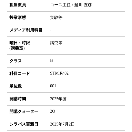
担当教員
コース主任 / 越川 直彦
授業形態
実験等
-
メディア利用科目
曜日・時限
講究等
(講義室)
B
クラス
STM.R402
科目コード
0
0
1
単位数
開講時期
2025年度
2Q
開講クォーター
シラバス更新日
2025年7月2日