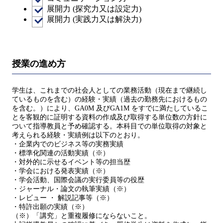
展開力 (探究力又は設定力)
展開力 (実践力又は解決力)
授業の進め方
学生は、これまでの社会人としての業務活動（現在まで継続し
ているものを含む）の経験・実績（過去の勤務先におけるもの
を含む。）により、GA0M 及びGA1M をすでに満たしているこ
とを客観的に証明する資料の作成及び取得する単位数の方針に
ついて指導教員と予め確認する。本科目での単位取得の対象と
考えられる経験・実績例は以下のとおり。
・企業内でのビジネス等の実務実績
・標準化関連の活動実績（※）
・対外的に示せるイベント等の担当歴
・学会における発表実績（※）
・学会活動、国際会議の実行委員等の役歴
・ジャーナル・論文の執筆実績（※）
・レビュー ・ 解説記事等（※）
・特許出願の実績（※）
（※）「講究」と重複履修にならないこと。