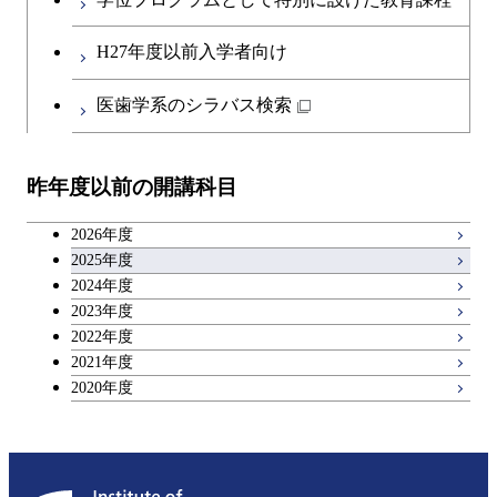
開閉
社会・人間科学系
エンジニアリングデザイン
地球環境共創コース
第二外国語科目
都市・環境学コース
コース
H27年度以前入学者向け
開閉
イノベーション科学系
エネルギーコース
社会・人間科学コース
日本語・日本文化科目
医歯学系のシラバス検索
都市・環境学コース
開閉
技術経営専門職学位課程
エネルギー・情報コース
イノベーション科学コース
教職科目
昨年度以前の開講科目
専門科目
エンジニアリングデザイン
人間医療科学技術コース
技術経営専門職学位課程
キャリア科目
コース
2026年度
アントレプレナーシップ科目
2025年度
原子核工学コース
2024年度
2023年度
広域教養科目
物質・情報卓越コース
2022年度
2021年度
2020年度