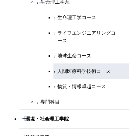
コース
開閉
生命理工学系
エネルギー・情報コース
地球生命コース
開閉
経営工学系
エンジニアリングデザイン
エネルギーコース
情報通信コース
エネルギー・情報コース
エネルギーコース
専門科目
知能情報コース
情報工学コース
コース
人間医療科学技術コース
生命理工学コース
物質・情報卓越コース
専門科目
エネルギー・情報コース
エンジニアリングデザイン
経営工学コース
ライフエンジニアリングコ
エネルギー・情報コース
研究関連科目
ライフエンジニアリングコ
ライフエンジニアリングコ
コース
ライフエンジニアリングコ
ース
ース
ース
ライフエンジニアリングコ
エンジニアリングデザイン
ース
ライフエンジニアリングコ
ース
ライフエンジニアリングコ
コース
原子核工学コース
ース
知能情報コース
原子核工学コース
ース
地球生命コース
原子核工学コース
人間医療科学技術コース
原子核工学コース
エネルギー・情報コース
人間医療科学技術コース
人間医療科学技術コース
人間医療科学技術コース
人間医療科学技術コース
物質・情報卓越コース
地球生命コース
人間医療科学技術コース
物質・情報卓越コース
物質・情報卓越コース
人間医療科学技術コース
物質・情報卓越コース
専門科目
物質・情報卓越コース
開閉
環境・社会理工学院
開閉
建築学系