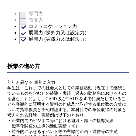
専門力
教養力
コミュニケーション力
展開力 (探究力又は設定力)
展開力 (実践力又は解決力)
授業の進め方
前年と異なる 個別に入力
学生は、これまでの社会人としての業務活動（現在まで継続し
ているものを含む）の経験・実績（過去の勤務先におけるもの
を含む。）により、GA0D 及びGA1D をすでに満たしているこ
とを客観的に証明する資料の作成及び取得する単位数の方針に
ついて指導教員と予め確認する。本科目での単位取得の対象と
考えられる経験・実績例は以下のとおり。
・企業内でのビジネス等における組織・部下の指導実績
・標準化関連の主導的活動実績（※）
・対外的に示せるイベント等の主導的企画・運営等の実績