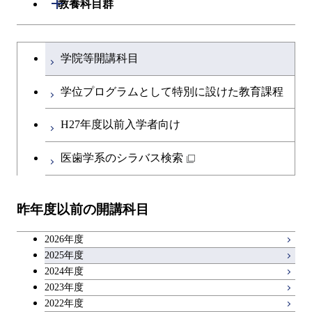
開閉
教養科目群
開閉
土木・環境工学系
建築学コース
文系教養科目
大学院課程を切り替える
学院等開講科目
開閉
融合理工学系
エンジニアリングデザイン
土木工学コース
英語科目
コース
学位プログラムとして特別に設けた教育課程
開閉
社会・人間科学系
エンジニアリングデザイン
地球環境共創コース
第二外国語科目
都市・環境学コース
コース
H27年度以前入学者向け
開閉
イノベーション科学系
エネルギーコース
社会・人間科学コース
日本語・日本文化科目
医歯学系のシラバス検索
都市・環境学コース
開閉
技術経営専門職学位課程
エネルギー・情報コース
イノベーション科学コース
教職科目
昨年度以前の開講科目
専門科目
エンジニアリングデザイン
人間医療科学技術コース
技術経営専門職学位課程
キャリア科目
コース
2026年度
アントレプレナーシップ科目
2025年度
原子核工学コース
2024年度
2023年度
広域教養科目
物質・情報卓越コース
2022年度