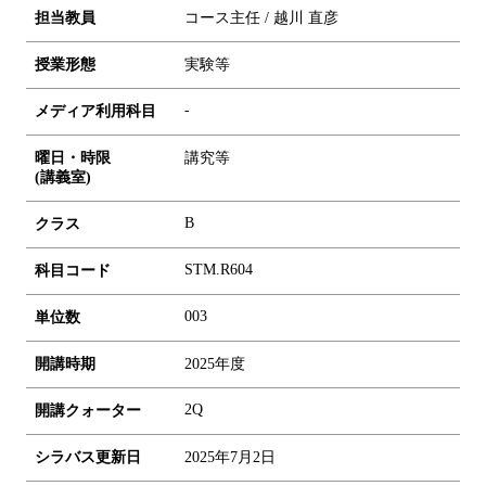
担当教員
コース主任 / 越川 直彦
授業形態
実験等
-
メディア利用科目
曜日・時限
講究等
(講義室)
B
クラス
STM.R604
科目コード
0
0
3
単位数
開講時期
2025年度
2Q
開講クォーター
シラバス更新日
2025年7月2日