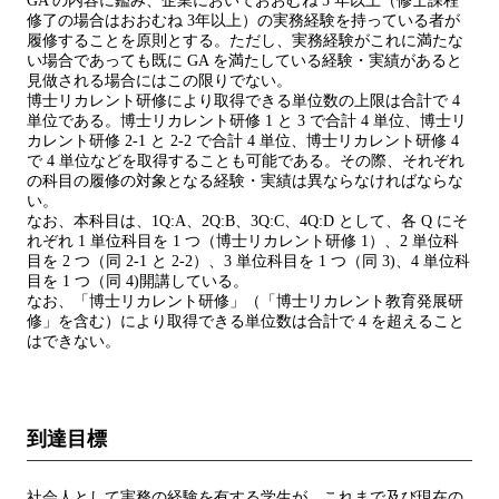
GA の内容に鑑み、企業においておおむね 5 年以上（修士課程
修了の場合はおおむね 3年以上）の実務経験を持っている者が
履修することを原則とする。ただし、実務経験がこれに満たな
い場合であっても既に GA を満たしている経験・実績があると
見做される場合にはこの限りでない。
博士リカレント研修により取得できる単位数の上限は合計で 4
単位である。博士リカレント研修 1 と 3 で合計 4 単位、博士リ
カレント研修 2-1 と 2-2 で合計 4 単位、博士リカレント研修 4
で 4 単位などを取得することも可能である。その際、それぞれ
の科目の履修の対象となる経験・実績は異ならなければならな
い。
なお、本科目は、1Q:A、2Q:B、3Q:C、4Q:D として、各 Q にそ
れぞれ 1 単位科目を 1 つ（博士リカレント研修 1）、2 単位科
目を 2 つ（同 2-1 と 2-2）、3 単位科目を 1 つ（同 3)、4 単位科
目を 1 つ（同 4)開講している。
なお、「博士リカレント研修」（「博士リカレント教育発展研
修」を含む）により取得できる単位数は合計で 4 を超えること
はできない。
到達目標
社会人として実務の経験を有する学生が、これまで及び現在の