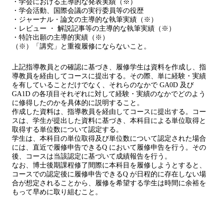
・学会における主導的な発表実績（※）
・学会活動、国際会議の実行委員等の役歴
・ジャーナル・論文の主導的な執筆実績（※）
・レビュー ・ 解説記事等の主導的な執筆実績（※）
・特許出願の主導的実績（※）
（※）「講究」と重複履修にならないこと。
上記指導教員との確認に基づき、履修学生は資料を作成し、指
導教員を経由してコースに提出する。その際、単に経験・実績
を有していることだけでなく、それらのなかで GA0D 及び
GA1D の各項目それぞれに対して経験・実績のなかでどのよう
に修得したのかを具体的に説明すること。
作成した資料は、指導教員を経由してコースに提出する。コー
スは、学生が提出した資料に基づき、本科目による単位取得と
取得する単位数について認定する。
学生は、本科目の単位取得及び単位数について認定された場合
には、直近で履修申告できるQ において履修申告を行う。その
後、コースは当該認定に基づいて成績報告を行う。
なお、博士後期課程修了間際に本科目を履修しようとすると、
コースでの認定後に履修申告できるQ が日程的に存在しない場
合が想定されることから、履修を希望する学生は時間に余裕を
もって早めに取り組むこと。