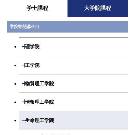
学士課程
大学院課程
学院等開講科目
開閉
理学院
開閉
数学系
開閉
工学院
開閉
物理学系
数学コース
開閉
機械系
開閉
物質理工学院
開閉
化学系
物理学コース
開閉
システム制御系
機械コース
開閉
材料系
開閉
情報理工学院
開閉
地球惑星科学系
物質・情報卓越コース
化学コース
開閉
電気電子系
エネルギーコース
システム制御コース
開閉
応用化学系
材料コース
開閉
数理・計算科学系
開閉
生命理工学院
専門科目
エネルギーコース
地球惑星科学コース
開閉
情報通信系
エネルギー・情報コース
エンジニアリングデザイン
電気電子コース
専門科目
エネルギーコース
応用化学コース
開閉
情報工学系
数理・計算科学コース