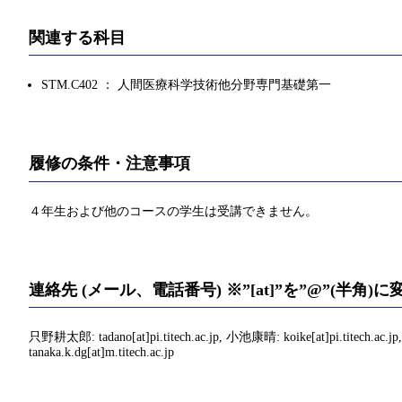
関連する科目
STM.C402 ： 人間医療科学技術他分野専門基礎第一
履修の条件・注意事項
４年生および他のコースの学生は受講できません。
連絡先 (メール、電話番号) ※”[at]”を”@”(半角
只野耕太郎: tadano[at]pi.titech.ac.jp, 小池康晴: koike[at]pi.titech.ac.jp
tanaka.k.dg[at]m.titech.ac.jp