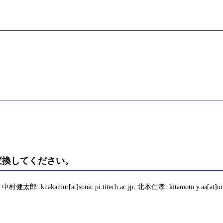
)に変換してください。
, 中村健太郎: knakamur[at]sonic.pi.titech.ac.jp, 北本仁孝: kitamoto.y.aa[at]m.