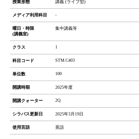
授業形態
講義 (ライブ型)
-
メディア利用科目
曜日・時限
集中講義等
(講義室)
1
クラス
STM.C403
科目コード
1
0
0
単位数
開講時期
2025年度
2Q
開講クォーター
シラバス更新日
2025年3月19日
使用言語
英語