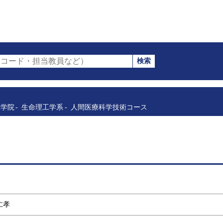
検索
コード・担当教員など）
工学院
生命理工学系
人間医療科学技術コース
 仁孝