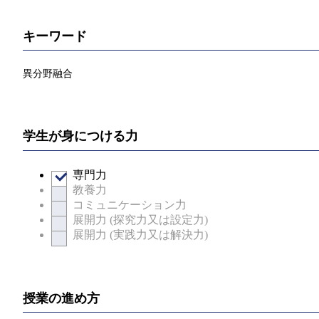
キーワード
異分野融合
学生が身につける力
専門力
教養力
コミュニケーション力
展開力 (探究力又は設定力)
展開力 (実践力又は解決力)
授業の進め方