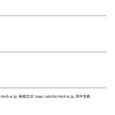
titech.ac.jp, 柘植丈治: tsuge.t.aa[at]m.titech.ac.jp, 田中克典: