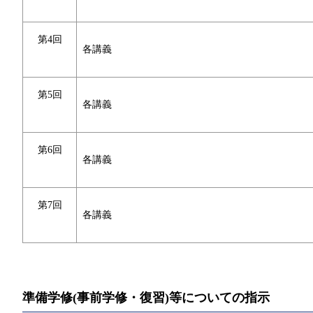
第4回
各講義
第5回
各講義
第6回
各講義
第7回
各講義
準備学修(事前学修・復習)等についての指示