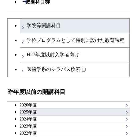
開閉
教養科目群
開閉
土木・環境工学系
建築学コース
文系教養科目
大学院課程を切り替える
学院等開講科目
開閉
融合理工学系
エンジニアリングデザイン
土木工学コース
英語科目
コース
学位プログラムとして特別に設けた教育課程
開閉
社会・人間科学系
エンジニアリングデザイン
地球環境共創コース
第二外国語科目
都市・環境学コース
コース
H27年度以前入学者向け
開閉
イノベーション科学系
エネルギーコース
社会・人間科学コース
日本語・日本文化科目
医歯学系のシラバス検索
都市・環境学コース
開閉
技術経営専門職学位課程
エネルギー・情報コース
イノベーション科学コース
教職科目
昨年度以前の開講科目
専門科目
エンジニアリングデザイン
人間医療科学技術コース
技術経営専門職学位課程
キャリア科目
コース
2026年度
アントレプレナーシップ科目
2025年度
原子核工学コース
2024年度
2023年度
広域教養科目
物質・情報卓越コース
2022年度