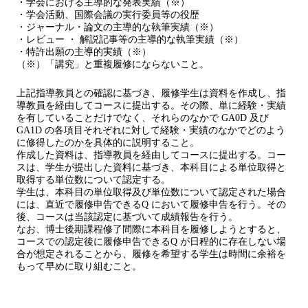
・学会における主導的な発表実績（※）
・学会活動、国際会議の実行委員等の役歴
・ジャーナル・論文の主導的な執筆実績（※）
・レビュー ・ 解説記事等の主導的な執筆実績（※）
・特許出願の主導的実績（※）
（※）「講究」と重複履修にならないこと。
上記指導教員との確認に基づき、履修学生は資料を作成し、指
導教員を経由してコースに提出する。その際、単に経験・実績
を有していることだけでなく、それらのなかで GA0D 及び
GA1D の各項目それぞれに対して経験・実績のなかでどのよう
に修得したのかを具体的に説明すること。
作成した資料は、指導教員を経由してコースに提出する。コー
スは、学生が提出した資料に基づき、本科目による単位取得と
取得する単位数について認定する。
学生は、本科目の単位取得及び単位数について認定された場合
には、直近で履修申告できるQ において履修申告を行う。その
後、コースは当該認定に基づいて成績報告を行う。
なお、博士後期課程修了間際に本科目を履修しようとすると、
コースでの認定後に履修申告できるQ が日程的に存在しない場
合が想定されることから、履修を希望する学生は時間に余裕を
もって早めに取り組むこと。