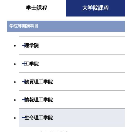
学士課程
大学院課程
学院等開講科目
開閉
理学院
開閉
数学系
開閉
工学院
開閉
物理学系
数学コース
開閉
機械系
開閉
物質理工学院
開閉
化学系
物理学コース
開閉
システム制御系
機械コース
開閉
材料系
開閉
情報理工学院
開閉
地球惑星科学系
物質・情報卓越コース
化学コース
開閉
電気電子系
エネルギーコース
システム制御コース
開閉
応用化学系
材料コース
開閉
数理・計算科学系
開閉
生命理工学院
専門科目
エネルギーコース
地球惑星科学コース
開閉
情報通信系
エネルギー・情報コース
エンジニアリングデザイン
電気電子コース
専門科目
エネルギーコース
応用化学コース
開閉
情報工学系
数理・計算科学コース