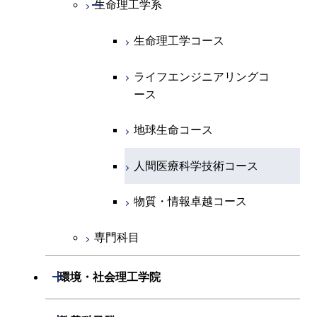
コース
開閉
生命理工学系
エネルギー・情報コース
地球生命コース
開閉
経営工学系
エンジニアリングデザイン
エネルギーコース
情報通信コース
エネルギー・情報コース
エネルギーコース
専門科目
知能情報コース
情報工学コース
コース
人間医療科学技術コース
生命理工学コース
物質・情報卓越コース
専門科目
エネルギー・情報コース
エンジニアリングデザイン
経営工学コース
ライフエンジニアリングコ
エネルギー・情報コース
研究関連科目
ライフエンジニアリングコ
ライフエンジニアリングコ
コース
ライフエンジニアリングコ
ース
ース
ース
ライフエンジニアリングコ
エンジニアリングデザイン
ース
ライフエンジニアリングコ
ース
ライフエンジニアリングコ
コース
原子核工学コース
ース
知能情報コース
原子核工学コース
ース
地球生命コース
原子核工学コース
人間医療科学技術コース
原子核工学コース
エネルギー・情報コース
人間医療科学技術コース
人間医療科学技術コース
人間医療科学技術コース
人間医療科学技術コース
物質・情報卓越コース
地球生命コース
人間医療科学技術コース
物質・情報卓越コース
物質・情報卓越コース
人間医療科学技術コース
物質・情報卓越コース
専門科目
物質・情報卓越コース
開閉
環境・社会理工学院
開閉
建築学系