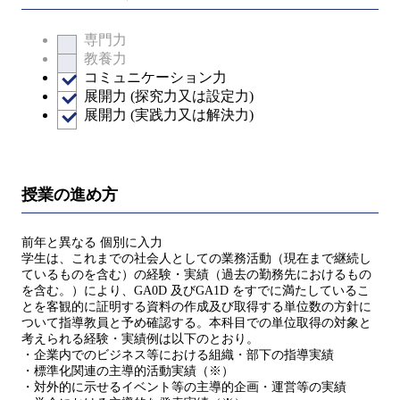
専門力
教養力
コミュニケーション力
展開力 (探究力又は設定力)
展開力 (実践力又は解決力)
授業の進め方
前年と異なる 個別に入力
学生は、これまでの社会人としての業務活動（現在まで継続し
ているものを含む）の経験・実績（過去の勤務先におけるもの
を含む。）により、GA0D 及びGA1D をすでに満たしているこ
とを客観的に証明する資料の作成及び取得する単位数の方針に
ついて指導教員と予め確認する。本科目での単位取得の対象と
考えられる経験・実績例は以下のとおり。
・企業内でのビジネス等における組織・部下の指導実績
・標準化関連の主導的活動実績（※）
・対外的に示せるイベント等の主導的企画・運営等の実績