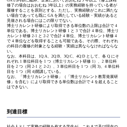
GA の内容に鑑み、企業においておおむね 5 年以上（修士課程
修了の場合はおおむね 3年以上）の実務経験を持っている者が
履修することを原則とする。ただし、実務経験がこれに満たな
い場合であっても既に GA を満たしている経験・実績があると
見做される場合にはこの限りでない。
博士リカレント研修により取得できる単位数の上限は合計で 4
単位である。博士リカレント研修 1 と 3 で合計 4 単位、博士リ
カレント研修 2-1 と 2-2 で合計 4 単位、博士リカレント研修 4
で 4 単位などを取得することも可能である。その際、それぞれ
の科目の履修の対象となる経験・実績は異ならなければならな
い。
なお、本科目は、1Q:A、2Q:B、3Q:C、4Q:D として、各 Q にそ
れぞれ 1 単位科目を 1 つ（博士リカレント研修 1）、2 単位科
目を 2 つ（同 2-1 と 2-2）、3 単位科目を 1 つ（同 3)、4 単位科
目を 1 つ（同 4)開講している。
なお、「博士リカレント研修」（「博士リカレント教育発展研
修」を含む）により取得できる単位数は合計で 4 を超えること
はできない。
到達目標
社会人として実務の経験を有する学生が、これまで及び現在の