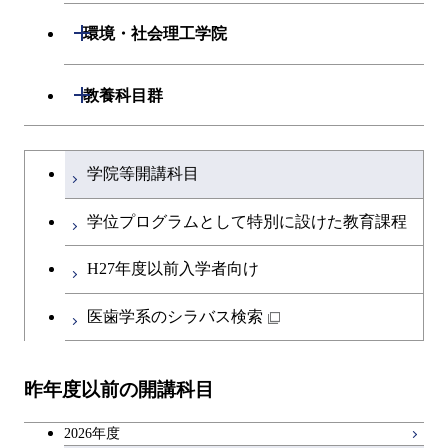
物質・情報卓越コース
開閉
環境・社会理工学院
開閉
建築学系
開閉
教養科目群
開閉
土木・環境工学系
建築学コース
文系教養科目
大学院課程を切り替える
学院等開講科目
開閉
融合理工学系
エンジニアリングデザイン
土木工学コース
英語科目
コース
学位プログラムとして特別に設けた教育課程
開閉
社会・人間科学系
エンジニアリングデザイン
地球環境共創コース
第二外国語科目
都市・環境学コース
コース
H27年度以前入学者向け
開閉
イノベーション科学系
エネルギーコース
社会・人間科学コース
日本語・日本文化科目
医歯学系のシラバス検索
都市・環境学コース
開閉
技術経営専門職学位課程
エネルギー・情報コース
イノベーション科学コース
教職科目
昨年度以前の開講科目
専門科目
エンジニアリングデザイン
人間医療科学技術コース
技術経営専門職学位課程
キャリア科目
コース
2026年度