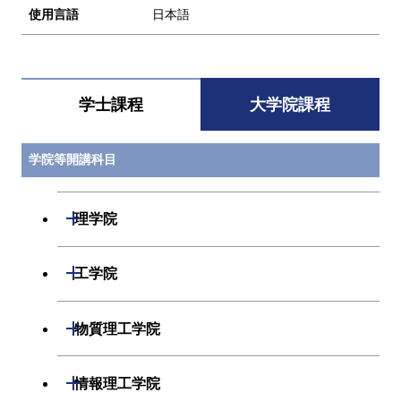
使用言語
日本語
学士課程
大学院課程
学院等開講科目
開閉
理学院
開閉
数学系
開閉
工学院
開閉
物理学系
数学コース
開閉
機械系
開閉
物質理工学院
開閉
化学系
物理学コース
開閉
システム制御系
機械コース
開閉
材料系
開閉
情報理工学院
開閉