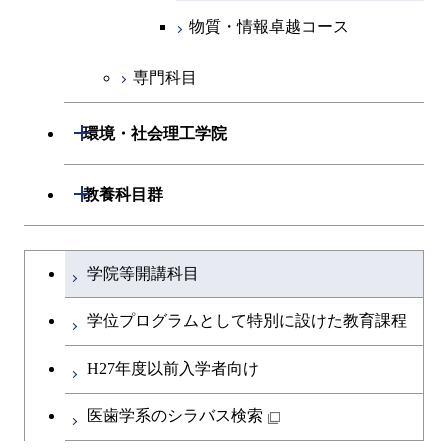
物質・情報卓越コース
地球生命コース
人間医療科学技術コース
物質・情報卓越コース
物質・情報卓越コース
人間医療科学技術コース
物質・情報卓越コース
専門科目
物質・情報卓越コース
開閉
環境・社会理工学院
開閉
建築学系
開閉
教養科目群
開閉
土木・環境工学系
建築学コース
文系教養科目
大学院課程を切り替える
学院等開講科目
開閉
融合理工学系
エンジニアリングデザイン
土木工学コース
英語科目
コース
学位プログラムとして特別に設けた教育課程
開閉
社会・人間科学系
エンジニアリングデザイン
地球環境共創コース
第二外国語科目
都市・環境学コース
コース
H27年度以前入学者向け
開閉
イノベーション科学系
エネルギーコース
社会・人間科学コース
日本語・日本文化科目
医歯学系のシラバス検索
都市・環境学コース
開閉
技術経営専門職学位課程
エネルギー・情報コース
イノベーション科学コース