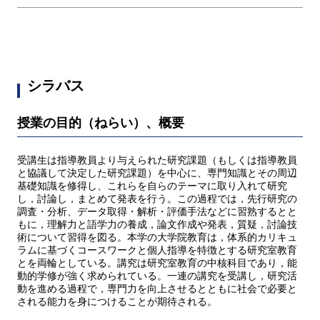
シラバス
授業の目的（ねらい）、概要
受講生は指導教員より与えられた研究課題（もしくは指導教員
と協議して決定した研究課題）を中心に、専門知識とその周辺
基礎知識を修得し、これらを自らのテーマに取り入れて研究
し，討論し，まとめて発表を行う。この過程では，先行研究の
調査・分析、データ取得・解析・評価手法などに習熟するとと
もに，理解力と語学力の養成，論文作成や発表，質疑，討論技
術について習得を図る。本学の大学院教育は，体系的カリキュ
ラムに基づくコースワークと個人指導を特徴とする研究室教育
とを両輪としている。講究は研究室教育の中核科目であり，能
動的学修が強く求められている。一連の講究を受講し，研究活
動を進める過程で，専門力を向上させるとともに社会で必要と
される能力を身につけることが期待される。