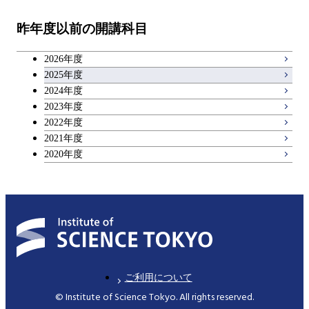
教職科目
昨年度以前の開講科目
専門科目
エンジニアリングデザイン
人間医療科学技術コース
技術経営専門職学位課程
キャリア科目
コース
2026年度
アントレプレナーシップ科目
2025年度
原子核工学コース
2024年度
2023年度
広域教養科目
物質・情報卓越コース
2022年度
2021年度
2020年度
ご利用について
© Institute of Science Tokyo. All rights reserved.