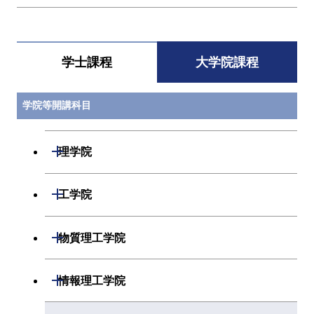
学士課程
大学院課程
学院等開講科目
開閉
理学院
開閉
数学系
開閉
工学院
開閉
物理学系
数学コース
開閉
機械系
開閉
物質理工学院
開閉
化学系
物理学コース
開閉
システム制御系
機械コース
開閉
材料系
開閉
情報理工学院
開閉
地球惑星科学系
物質・情報卓越コース
化学コース
開閉
電気電子系
エネルギーコース
システム制御コース
開閉
応用化学系
材料コース