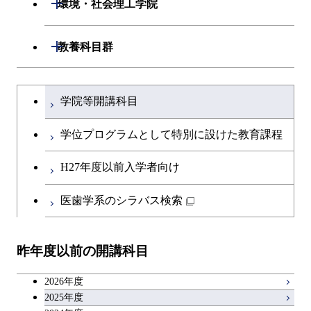
開閉
環境・社会理工学院
開閉
建築学系
開閉
教養科目群
開閉
土木・環境工学系
建築学コース
文系教養科目
大学院課程を切り替える
学院等開講科目
開閉
融合理工学系
エンジニアリングデザイン
土木工学コース
英語科目
コース
学位プログラムとして特別に設けた教育課程
開閉
社会・人間科学系
エンジニアリングデザイン
地球環境共創コース
第二外国語科目
都市・環境学コース
コース
H27年度以前入学者向け
開閉
イノベーション科学系
エネルギーコース
社会・人間科学コース
日本語・日本文化科目
医歯学系のシラバス検索
都市・環境学コース
開閉
技術経営専門職学位課程
エネルギー・情報コース
イノベーション科学コース
教職科目
昨年度以前の開講科目
専門科目
エンジニアリングデザイン
人間医療科学技術コース
技術経営専門職学位課程
キャリア科目
コース
2026年度
アントレプレナーシップ科目
2025年度
原子核工学コース