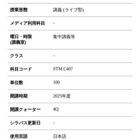
授業形態
講義 (ライブ型)
-
メディア利用科目
曜日・時限
集中講義等
(講義室)
-
クラス
STM.C407
科目コード
1
0
0
単位数
開講時期
2025年度
4Q
開講クォーター
-
シラバス更新日
使用言語
日本語