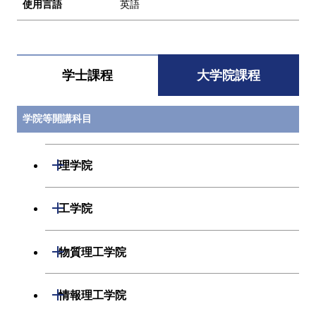
使用言語
英語
学士課程
大学院課程
学院等開講科目
開閉
理学院
開閉
数学系
開閉
工学院
開閉
物理学系
数学コース
開閉
機械系
開閉
物質理工学院
開閉
化学系
物理学コース
開閉
システム制御系
機械コース
開閉
材料系
開閉
情報理工学院
開閉
地球惑星科学系
物質・情報卓越コース
化学コース