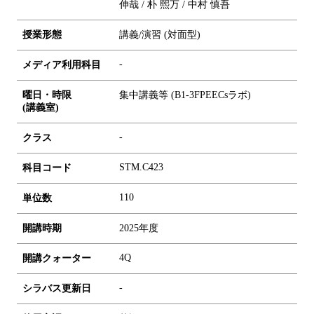
伸哉 / 朴 熙万 / 中村 慎吾
授業形態
講義/演習 (対面型)
-
メディア利用科目
曜日・時限
集中講義等 (B1-3FPEECsラボ)
(講義室)
-
クラス
STM.C423
科目コード
1
1
0
単位数
開講時期
2025年度
4Q
開講クォーター
-
シラバス更新日