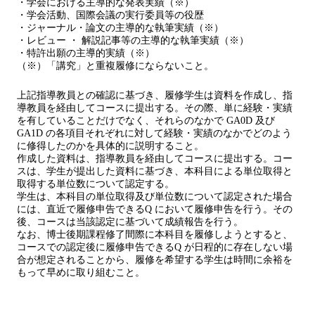
・学会における主導的な発表実績（※）
・学会活動、国際会議の実行委員等の役歴
・ジャーナル・論文の主導的な執筆実績（※）
・レビュー ・ 解説記事等の主導的な執筆実績（※）
・特許出願の主導的実績（※）
（※）「講究」と重複履修にならないこと。
上記指導教員との確認に基づき、履修学生は資料を作成し、指
導教員を経由してコースに提出する。その際、単に経験・実績
を有していることだけでなく、それらのなかで GA0D 及び
GA1D の各項目それぞれに対して経験・実績のなかでどのよう
に修得したのかを具体的に説明すること。
作成した資料は、指導教員を経由してコースに提出する。コー
スは、学生が提出した資料に基づき、本科目による単位取得と
取得する単位数について認定する。
学生は、本科目の単位取得及び単位数について認定された場合
には、直近で履修申告できるQ において履修申告を行う。その
後、コースは当該認定に基づいて成績報告を行う。
なお、博士後期課程修了間際に本科目を履修しようとすると、
コースでの認定後に履修申告できるQ が日程的に存在しない場
合が想定されることから、履修を希望する学生は時間に余裕を
もって早めに取り組むこと。