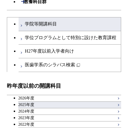
開閉
教養科目群
開閉
土木・環境工学系
建築学コース
文系教養科目
大学院課程を切り替える
学院等開講科目
開閉
融合理工学系
エンジニアリングデザイン
土木工学コース
英語科目
コース
学位プログラムとして特別に設けた教育課程
開閉
社会・人間科学系
エンジニアリングデザイン
地球環境共創コース
第二外国語科目
都市・環境学コース
コース
H27年度以前入学者向け
開閉
イノベーション科学系
エネルギーコース
社会・人間科学コース
日本語・日本文化科目
医歯学系のシラバス検索
都市・環境学コース
開閉
技術経営専門職学位課程
エネルギー・情報コース
イノベーション科学コース
教職科目
昨年度以前の開講科目
専門科目
エンジニアリングデザイン
人間医療科学技術コース
技術経営専門職学位課程
キャリア科目
コース
2026年度
アントレプレナーシップ科目
2025年度
原子核工学コース
2024年度
2023年度
広域教養科目
物質・情報卓越コース
2022年度