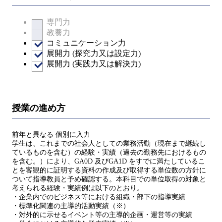
専門力
教養力
コミュニケーション力
展開力 (探究力又は設定力)
展開力 (実践力又は解決力)
授業の進め方
前年と異なる 個別に入力
学生は、これまでの社会人としての業務活動（現在まで継続し
ているものを含む）の経験・実績（過去の勤務先におけるもの
を含む。）により、GA0D 及びGA1D をすでに満たしているこ
とを客観的に証明する資料の作成及び取得する単位数の方針に
ついて指導教員と予め確認する。本科目での単位取得の対象と
考えられる経験・実績例は以下のとおり。
・企業内でのビジネス等における組織・部下の指導実績
・標準化関連の主導的活動実績（※）
・対外的に示せるイベント等の主導的企画・運営等の実績