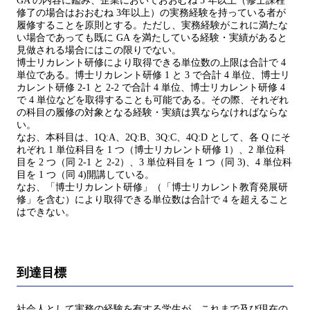
GA の内容に鑑み、企業においておおむね 5 年以上（修士課程
修了の場合はおおむね 3年以上）の実務経験を持っている者が
履修することを原則とする。ただし、実務経験がこれに満たな
い場合であっても既に GA を満たしている経験・実績があると
見做される場合にはこの限りでない。
博士リカレント研修により取得できる単位数の上限は合計で 4
単位である。博士リカレント研修 1 と 3 で合計 4 単位、博士リ
カレント研修 2-1 と 2-2 で合計 4 単位、博士リカレント研修 4
で 4 単位などを取得することも可能である。その際、それぞれ
の科目の履修の対象となる経験・実績は異ならなければならな
い。
なお、本科目は、1Q:A、2Q:B、3Q:C、4Q:D として、各 Q にそ
れぞれ 1 単位科目を 1 つ（博士リカレント研修 1）、2 単位科
目を 2 つ（同 2-1 と 2-2）、3 単位科目を 1 つ（同 3)、4 単位科
目を 1 つ（同 4)開講している。
なお、「博士リカレント研修」（「博士リカレント教育発展研
修」を含む）により取得できる単位数は合計で 4 を超えること
はできない。
到達目標
社会人として実務の経験を有する学生が、これまで及び現在の