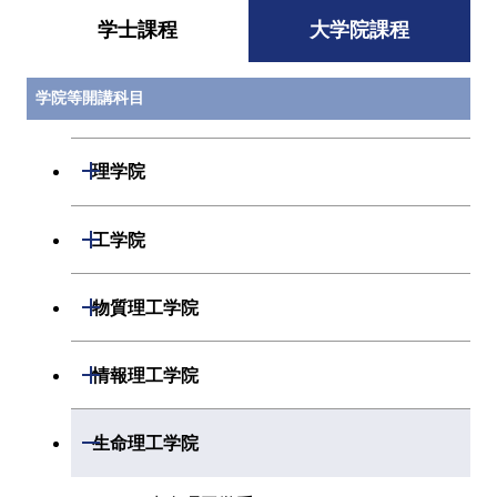
学士課程
大学院課程
学院等開講科目
開閉
理学院
開閉
数学系
開閉
工学院
開閉
物理学系
数学コース
開閉
機械系
開閉
物質理工学院
開閉
化学系
物理学コース
開閉
システム制御系
機械コース
開閉
材料系
開閉
情報理工学院
開閉
地球惑星科学系
物質・情報卓越コース
化学コース
開閉
電気電子系
エネルギーコース
システム制御コース
開閉
応用化学系
材料コース
開閉
数理・計算科学系
開閉
生命理工学院
専門科目
エネルギーコース
地球惑星科学コース
開閉
情報通信系
エネルギー・情報コース
エンジニアリングデザイン
電気電子コース
専門科目
エネルギーコース
応用化学コース
開閉
情報工学系
数理・計算科学コース