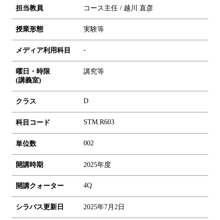
担当教員
コース主任 / 越川 直彦
授業形態
実験等
-
メディア利用科目
曜日・時限
講究等
(講義室)
D
クラス
STM.R603
科目コード
0
0
2
単位数
開講時期
2025年度
4Q
開講クォーター
シラバス更新日
2025年7月2日