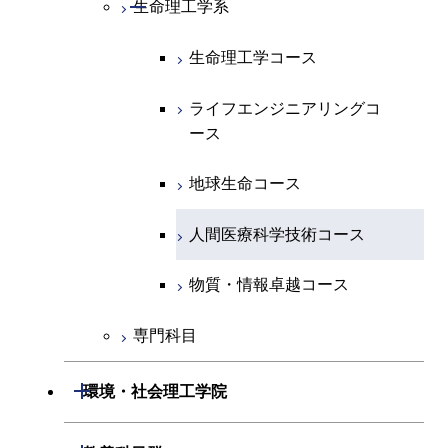
コース
開閉
生命理工学系
エネルギー・情報コース
地球生命コース
開閉
経営工学系
エンジニアリングデザイン
エネルギーコース
情報通信コース
エネルギー・情報コース
エネルギーコース
専門科目
知能情報コース
情報工学コース
コース
人間医療科学技術コース
生命理工学コース
物質・情報卓越コース
専門科目
エネルギー・情報コース
エンジニアリングデザイン
経営工学コース
ライフエンジニアリングコ
エネルギー・情報コース
研究関連科目
ライフエンジニアリングコ
ライフエンジニアリングコ
コース
ライフエンジニアリングコ
ース
ース
ース
ライフエンジニアリングコ
エンジニアリングデザイン
ース
ライフエンジニアリングコ
ース
ライフエンジニアリングコ
コース
原子核工学コース
ース
知能情報コース
原子核工学コース
ース
地球生命コース
原子核工学コース
人間医療科学技術コース
原子核工学コース
エネルギー・情報コース
人間医療科学技術コース
人間医療科学技術コース
人間医療科学技術コース
人間医療科学技術コース
物質・情報卓越コース
地球生命コース
人間医療科学技術コース
物質・情報卓越コース
物質・情報卓越コース
人間医療科学技術コース
物質・情報卓越コース
専門科目
物質・情報卓越コース
開閉
環境・社会理工学院
開閉
建築学系