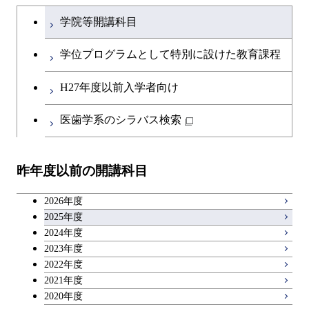
文系教養科目
大学院課程を切り替える
学院等開講科目
開閉
融合理工学系
エンジニアリングデザイン
土木工学コース
英語科目
コース
学位プログラムとして特別に設けた教育課程
開閉
社会・人間科学系
エンジニアリングデザイン
地球環境共創コース
第二外国語科目
都市・環境学コース
コース
H27年度以前入学者向け
開閉
イノベーション科学系
エネルギーコース
社会・人間科学コース
日本語・日本文化科目
医歯学系のシラバス検索
都市・環境学コース
開閉
技術経営専門職学位課程
エネルギー・情報コース
イノベーション科学コース
教職科目
昨年度以前の開講科目
専門科目
エンジニアリングデザイン
人間医療科学技術コース
技術経営専門職学位課程
キャリア科目
コース
2026年度
アントレプレナーシップ科目
2025年度
原子核工学コース
2024年度
2023年度
広域教養科目
物質・情報卓越コース
2022年度
2021年度
2020年度