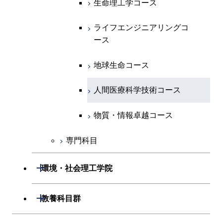
生命理工学コース
物質・情報卓越コース
専門科目
エネルギー・情報コース
エンジニアリングデザイン
経営工学コース
ライフエンジニアリングコ
エネルギー・情報コース
研究関連科目
ライフエンジニアリングコ
ライフエンジニアリングコ
コース
ライフエンジニアリングコ
ース
ース
ース
ライフエンジニアリングコ
エンジニアリングデザイン
ース
ライフエンジニアリングコ
ース
ライフエンジニアリングコ
コース
原子核工学コース
ース
知能情報コース
原子核工学コース
ース
地球生命コース
原子核工学コース
人間医療科学技術コース
原子核工学コース
エネルギー・情報コース
人間医療科学技術コース
人間医療科学技術コース
人間医療科学技術コース
人間医療科学技術コース
物質・情報卓越コース
地球生命コース
人間医療科学技術コース
物質・情報卓越コース
物質・情報卓越コース
人間医療科学技術コース
物質・情報卓越コース
専門科目
物質・情報卓越コース
開閉
環境・社会理工学院
開閉
建築学系
開閉
教養科目群
開閉
土木・環境工学系
建築学コース