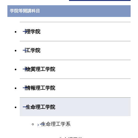
学院等開講科目
開閉
理学院
開閉
数学系
開閉
工学院
開閉
物理学系
数学コース
開閉
機械系
開閉
物質理工学院
開閉
化学系
物理学コース
開閉
システム制御系
機械コース
開閉
材料系
開閉
情報理工学院
開閉
地球惑星科学系
物質・情報卓越コース
化学コース
開閉
電気電子系
エネルギーコース
システム制御コース
開閉
応用化学系
材料コース
開閉
数理・計算科学系
開閉
生命理工学院
専門科目
エネルギーコース
地球惑星科学コース
開閉
情報通信系
エネルギー・情報コース
エンジニアリングデザイン
電気電子コース
専門科目
エネルギーコース
応用化学コース
開閉
情報工学系
数理・計算科学コース
コース
開閉
生命理工学系
エネルギー・情報コース
地球生命コース
開閉
経営工学系
エンジニアリングデザイン
エネルギーコース
情報通信コース
エネルギー・情報コース
エネルギーコース
専門科目
知能情報コース
情報工学コース
コース
人間医療科学技術コース