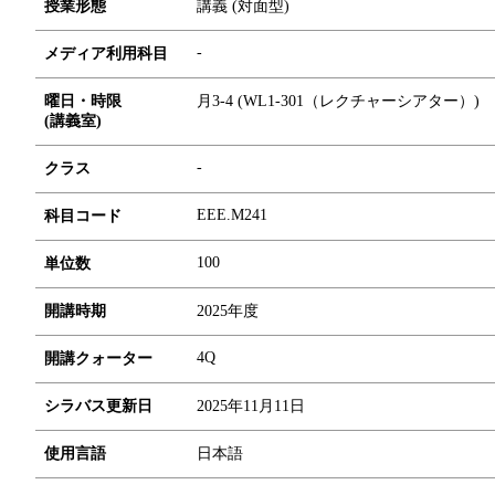
授業形態
講義 (対面型)
-
メディア利用科目
曜日・時限
月3-4 (WL1-301（レクチャーシアター）)
(講義室)
-
クラス
EEE.M241
科目コード
1
0
0
単位数
開講時期
2025年度
4Q
開講クォーター
シラバス更新日
2025年11月11日
使用言語
日本語