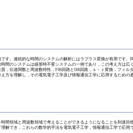
須です。連続的な時間のシステムの解析にはラプラス変換が有用です。
散時間のシステムは線形時不変システムの一例であり，この考え方は広
質，伝達関数と周波数特性，FIR回路とIIR回路，ｓ－ｚ変換，フィル
考え方を理解し，その電気電子工学及び情報通信工学に応用するための
。
を時間領域と周波数領域で考えることができるようになることを到達目
て理解でき，これらの数学的手法を電気電子工学，情報通信工学で応用