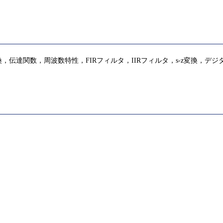
伝達関数，周波数特性，FIRフィルタ，IIRフィルタ，s-z変換，デ