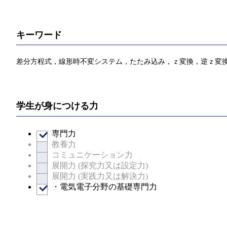
キーワード
差分方程式，線形時不変システム，たたみ込み，ｚ変換，逆ｚ変換，
学生が身につける力
専門力
教養力
コミュニケーション力
展開力 (探究力又は設定力)
展開力 (実践力又は解決力)
・電気電子分野の基礎専門力