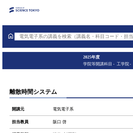
電気電子系の講義を検索（講義名・科目コード・担当
2025年度
学院等開講科目
工学院
離散時間システム
開講元
電気電子系
担当教員
阪口 啓