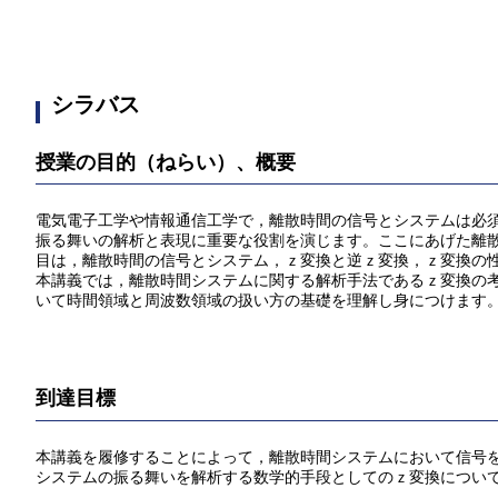
シラバス
授業の目的（ねらい）、概要
電気電子工学や情報通信工学で，離散時間の信号とシステムは必
振る舞いの解析と表現に重要な役割を演じます。ここにあげた離
目は，離散時間の信号とシステム，ｚ変換と逆ｚ変換，ｚ変換の性
本講義では，離散時間システムに関する解析手法であるｚ変換の
いて時間領域と周波数領域の扱い方の基礎を理解し身につけます
到達目標
本講義を履修することによって，離散時間システムにおいて信号
システムの振る舞いを解析する数学的手段としてのｚ変換につい