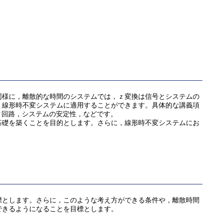
同様に，離散的な時間のシステムでは，ｚ変換は信号とシステムの
く線形時不変システムに適用することができます。具体的な講義項
タ回路，システムの安定性，などです。
基礎を築くことを目的とします。さらに，線形時不変システムにお
標とします。さらに，このような考え方ができる条件や，離散時間
できるようになることを目標とします。