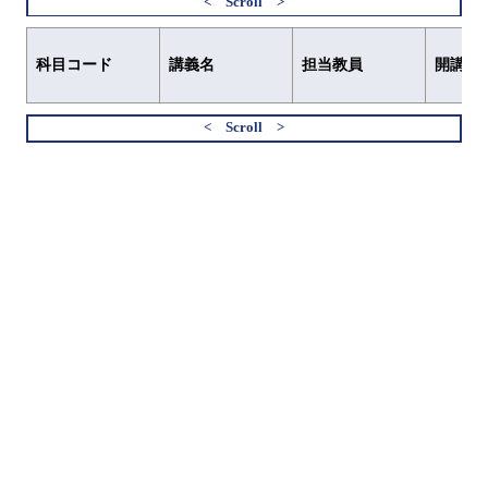
科目コード
講義名
担当教員
開講元