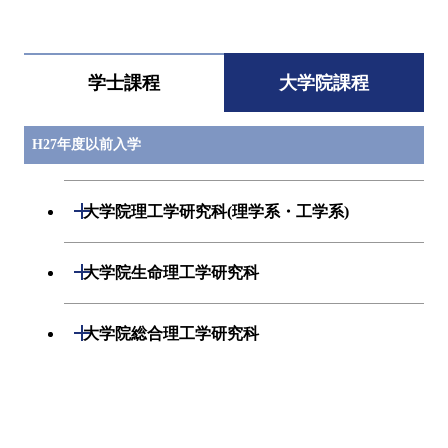
すべてを切り替える
学士課程
大学院課程
H27年度以前入学
開閉
大学院理工学研究科(理学系・工学系)
数学専攻
開閉
大学院生命理工学研究科
基礎物理学専攻
生命情報専攻
開閉
大学院総合理工学研究科
物性物理学専攻
分子生命科学専攻
人間環境システム専攻
開閉
大学院情報理工学研究科
化学専攻
生体分子機能工学専攻
創造エネルギー専攻