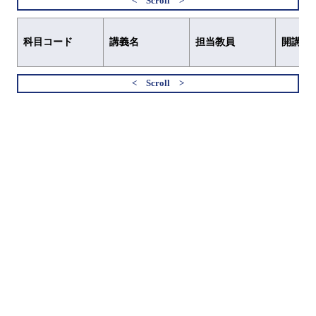
科目コード
講義名
担当教員
開講元