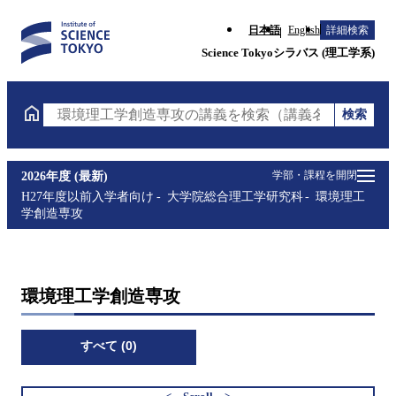
日本語
English
詳細検索
Science Tokyoシラバス (理工学系)
検索
環境理工学創造専攻の講義を検索（講義名・科目コー
学部・課程を開閉
2026年度 (最新)
H27年度以前入学者向け
大学院総合理工学研究科
環境理工
学創造専攻
環境理工学創造専攻
すべて (0)