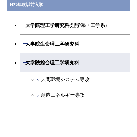
H27年度以前入学
開閉
大学院理工学研究科(理学系・工学系)
数学専攻
開閉
大学院生命理工学研究科
基礎物理学専攻
生命情報専攻
開閉
大学院総合理工学研究科
物性物理学専攻
分子生命科学専攻
人間環境システム専攻
化学専攻
生体分子機能工学専攻
創造エネルギー専攻
地球惑星科学専攻
生体システム専攻
知能システム科学専攻
物質科学専攻
生物プロセス専攻
物質電子化学専攻
材料工学専攻