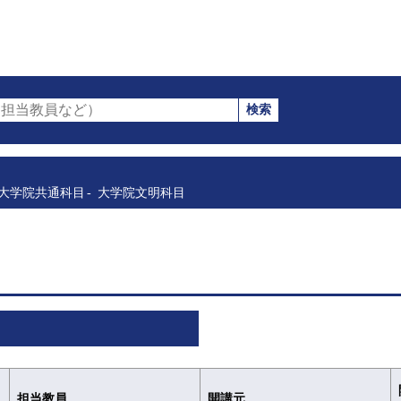
検索
担当教員など）
大学院共通科目
大学院文明科目
担当教員
開講元