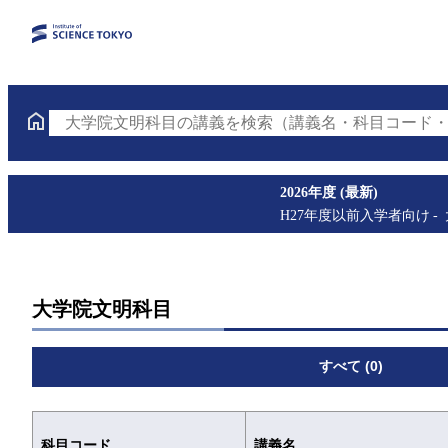
大学院文明科目の講義を検索（講義名・科目コード・
2026年度 (最新)
H27年度以前入学者向け
大学院文明科目
すべて (0)
科目コード
講義名