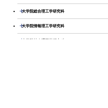
基礎物理学専攻
生命情報専攻
開閉
大学院総合理工学研究科
物性物理学専攻
分子生命科学専攻
人間環境システム専攻
開閉
大学院情報理工学研究科
化学専攻
生体分子機能工学専攻
創造エネルギー専攻
数理・計算科学専攻
開閉
大学院社会理工学研究科
地球惑星科学専攻
生体システム専攻
知能システム科学専攻
計算工学専攻
人間行動システム専攻
開閉
大学院イノベーションマネジメント研究科
物質科学専攻
生物プロセス専攻
物質電子化学専攻
情報環境学専攻
価値システム専攻
材料工学専攻
技術経営専攻
開閉
大学院共通科目
材料物理科学専攻
経営工学専攻
有機・高分子物質専攻
イノベーション専攻
大学院総合科目
物質科学創造専攻
社会工学専攻
応用化学専攻
国際コミュニケーション科目
化学環境学専攻
化学工学専攻
大学院留学生科目