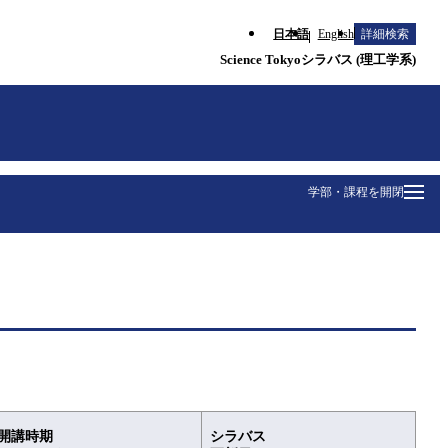
日本語
English
詳細検索
Science Tokyoシラバス (理工学系)
学部・課程を開閉
開講時期
シラバス