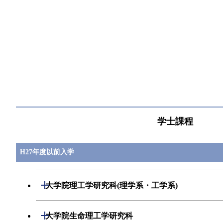
すべてを切り替える
学士課程
H27年度以前入学
開閉
大学院理工学研究科(理学系・工学系)
数学専攻
開閉
大学院生命理工学研究科