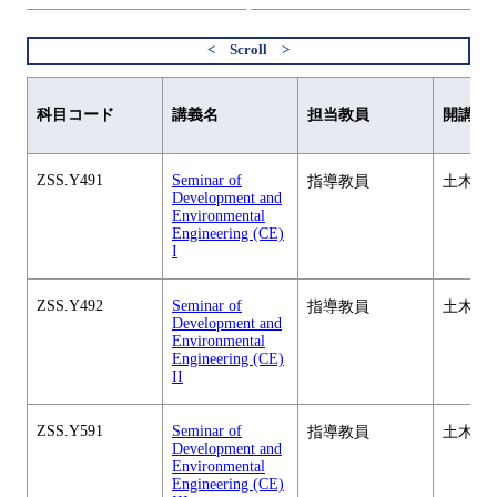
科目コード
講義名
担当教員
開講元
ZSS.Y491
Seminar of
指導教員
土木工
Development and
Environmental
Engineering (CE)
I
ZSS.Y492
Seminar of
指導教員
土木工
Development and
Environmental
Engineering (CE)
II
ZSS.Y591
Seminar of
指導教員
土木工
Development and
Environmental
Engineering (CE)