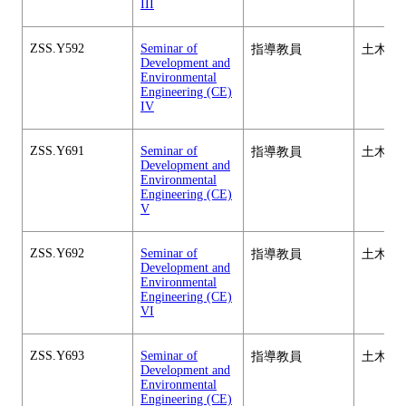
III
ZSS.Y592
Seminar of
指導教員
土木工
Development and
Environmental
Engineering (CE)
IV
ZSS.Y691
Seminar of
指導教員
土木工
Development and
Environmental
Engineering (CE)
V
ZSS.Y692
Seminar of
指導教員
土木工
Development and
Environmental
Engineering (CE)
VI
ZSS.Y693
Seminar of
指導教員
土木工
Development and
Environmental
Engineering (CE)