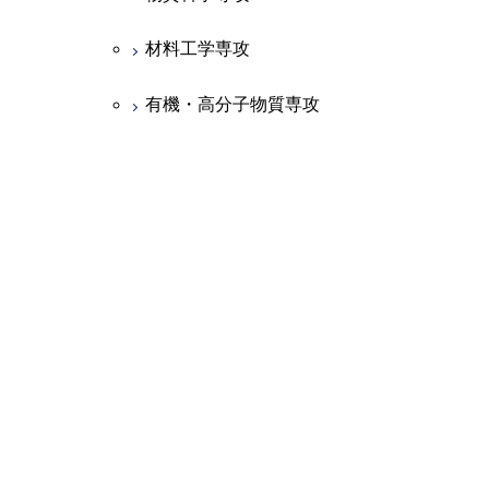
材料工学専攻
有機・高分子物質専攻
応用化学専攻
化学工学専攻
機械系３専攻
機械物理工学専攻
機械制御システム専攻
機械宇宙システム専攻