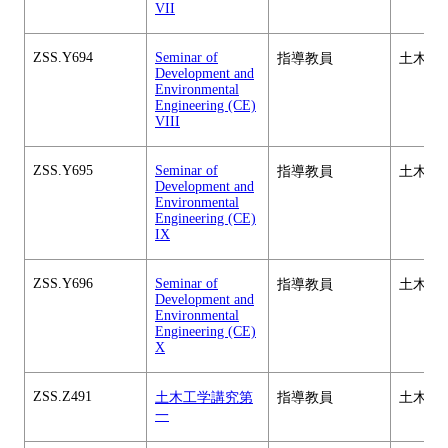
VII
ZSS.Y694
Seminar of
指導教員
土木工
Development and
Environmental
Engineering (CE)
VIII
ZSS.Y695
Seminar of
指導教員
土木工
Development and
Environmental
Engineering (CE)
IX
ZSS.Y696
Seminar of
指導教員
土木工
Development and
Environmental
Engineering (CE)
X
ZSS.Z491
土木工学講究第
指導教員
土木工
一