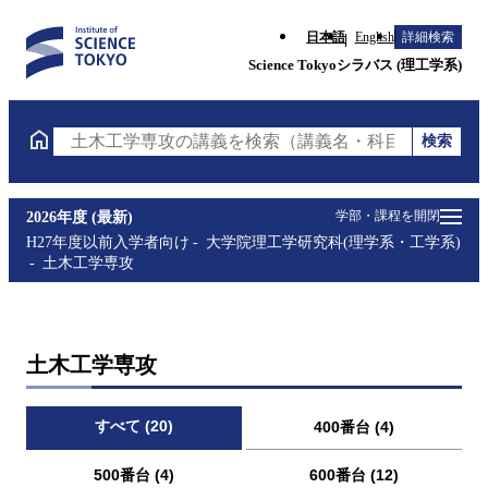
日本語
English
詳細検索
Science Tokyoシラバス (理工学系)
検索
土木工学専攻の講義を検索（講義名・科目コード・担
学部・課程を開閉
2026年度 (最新)
H27年度以前入学者向け
大学院理工学研究科(理学系・工学系)
土木工学専攻
土木工学専攻
すべて (20)
400番台 (4)
500番台 (4)
600番台 (12)