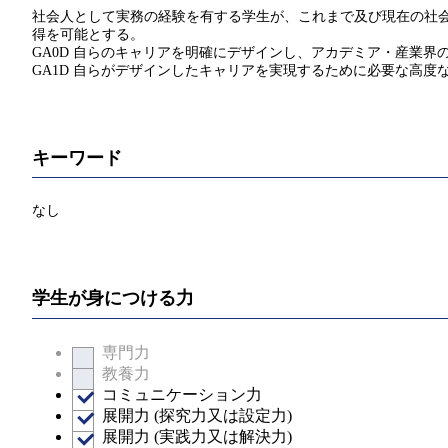
社会人として実務の経験を有する学生が、これまで及び現在の社会
得を可能とする。
GA0D 自らのキャリアを明確にデザインし、アカデミア・産業
GA1D 自らがデザインしたキャリアを実現するために必要な高
キーワード
なし
学生が身につける力
専門力
教養力
コミュニケーション力
展開力 (探究力又は設定力)
展開力 (実践力又は解決力)