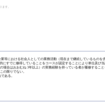
なります。
企業等における社会人としての業務活動（現在まで継続しているものを
 (GA)を実質的にすでに修得していることをコースが認定することにより単位及び当
修了の場合はおおむね 3年以上）の実務経験を持っている者が履修する
はこの限りでない。
位である。