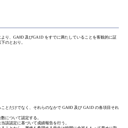
、GA0D 及びGA1D をすでに満たしていることを客観的に証
以下のとおり。
けでなく、それらのなかで GA0D 及び GA1D の各項目それ
位数について認定する。
は当該認定に基づいて成績報告を行う。