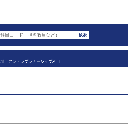
検索
科目コード・担当教員など）
目群
アントレプレナーシップ科目