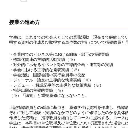
授業の進め方
学生は、これまでの社会人としての業務活動（現在まで継続している
明する資料の作成及び取得する単位数の方針について指導教員と
・企業内でのビジネス等における組織・部下の指導実績
・標準化関連の主導的活動実績（※）
・対外的に示せるイベント等の主導的企画・運営等の実績
・学会における主導的な発表実績（※）
・学会活動、国際会議の実行委員等の役歴
・ジャーナル・論文の主導的な執筆実績（※）
・レビュー ・ 解説記事等の主導的な執筆実績（※）
・特許出願の主導的実績（※）
（※）「講究」と重複履修にならないこと。
上記指導教員との確認に基づき、履修学生は資料を作成し、指導教員
ぞれに対して経験・実績のなかでどのように修得したのかを具体
作成した資料は、指導教員を経由してコースに提出する。コース
学生は、本科目の単位取得及び単位数について認定された場合には