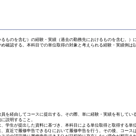
ものを含む）の経験・実績（過去の勤務先におけるものを含む。）により
予め確認する。本科目での単位取得の対象と考えられる経験・実績例は
を経由してコースに提出する。その際、単に経験・実績を有していることだ
的に説明すること。
は、学生が提出した資料に基づき、本科目による単位取得と取得する単
、直近で履修申告できるQ において履修申告を行う。その後、コース