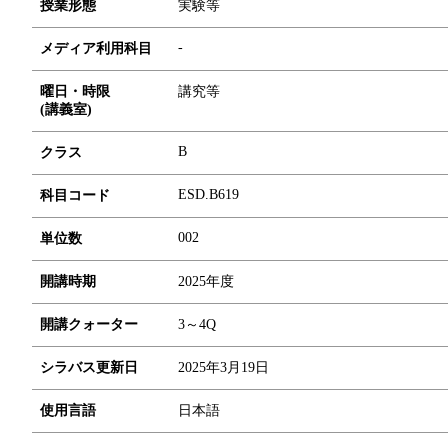
授業形態
実験等
-
メディア利用科目
曜日・時限
講究等
(講義室)
B
クラス
ESD.B619
科目コード
0
0
2
単位数
開講時期
2025年度
開講クォーター
3～4Q
シラバス更新日
2025年3月19日
使用言語
日本語