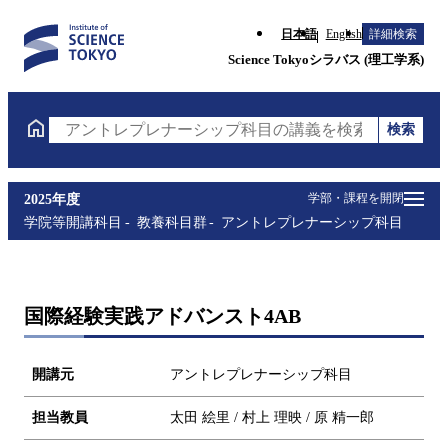
日本語
English
詳細検索
Science Tokyoシラバス (理工学系)
検索
アントレプレナーシップ科目の講義を検索（講義名・
学部・課程を開閉
2025年度
学院等開講科目
教養科目群
アントレプレナーシップ科目
国際経験実践アドバンスト4AB
開講元
アントレプレナーシップ科目
担当教員
太田 絵里 / 村上 理映 / 原 精一郎