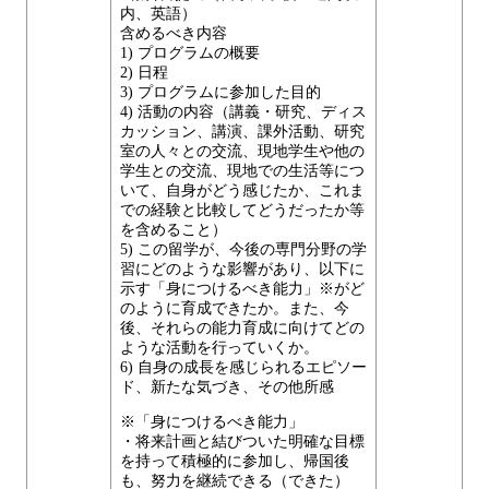
内、英語）
含めるべき内容
1) プログラムの概要
2) 日程
3) プログラムに参加した目的
4) 活動の内容（講義・研究、ディス
カッション、講演、課外活動、研究
室の人々との交流、現地学生や他の
学生との交流、現地での生活等につ
いて、自身がどう感じたか、これま
での経験と比較してどうだったか等
を含めること）
5) この留学が、今後の専門分野の学
習にどのような影響があり、以下に
示す「身につけるべき能力」※がど
のように育成できたか。また、今
後、それらの能力育成に向けてどの
ような活動を行っていくか。
6) 自身の成長を感じられるエピソー
ド、新たな気づき、その他所感
※「身につけるべき能力」
・将来計画と結びついた明確な目標
を持って積極的に参加し、帰国後
も、努力を継続できる（できた）