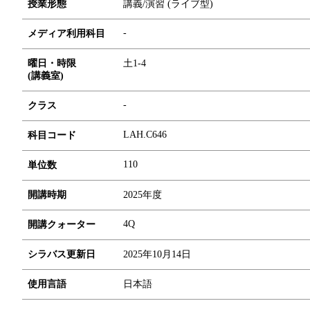
授業形態
講義/演習 (ライブ型)
-
メディア利用科目
曜日・時限
土1-4
(講義室)
-
クラス
LAH.C646
科目コード
1
1
0
単位数
開講時期
2025年度
4Q
開講クォーター
シラバス更新日
2025年10月14日
使用言語
日本語