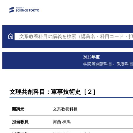
文系教養科目の講義を検索（講義名・科目コード・担
2025年度
学院等開講科目
教養科
文理共創科目：軍事技術史［２］
開講元
文系教養科目
担当教員
河西 棟馬