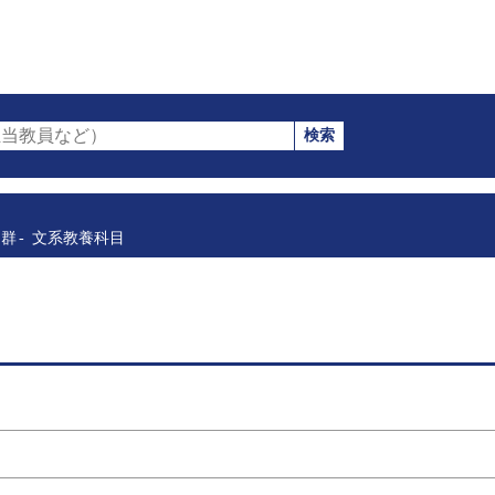
検索
当教員など）
目群
文系教養科目