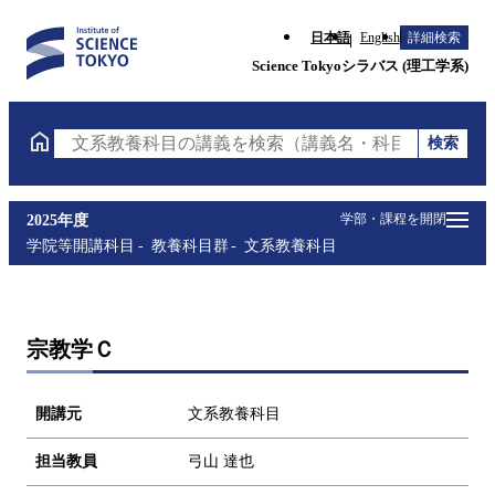
日本語
English
詳細検索
Science Tokyoシラバス (理工学系)
検索
文系教養科目の講義を検索（講義名・科目コード・担
学部・課程を開閉
2025年度
学院等開講科目
教養科目群
文系教養科目
宗教学Ｃ
開講元
文系教養科目
担当教員
弓山 達也