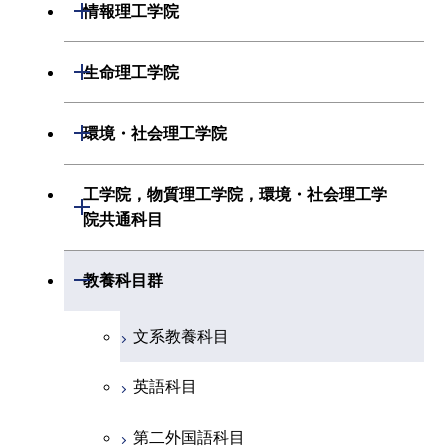
材料系
開閉
情報理工学院
地球惑星科学系
電気電子系
応用化学系
数理・計算科学系
開閉
生命理工学院
初年次専門科目
情報通信系
初年次専門科目
情報工学系
生命理工学系
開閉
環境・社会理工学院
創造プロセス科目
経営工学系
創造プロセス科目
初年次専門科目
初年次専門科目
共通専門科目
建築学系
工学院，物質理工学院，環境・社会理工学
初年次専門科目
開閉
共通専門科目
創造プロセス科目
院共通科目
創造プロセス科目
土木・環境工学系
創造プロセス科目
共通専門科目
工学院，物質理工学院，環境・社会
開閉
共通専門科目
教養科目群
融合理工学系
共通専門科目
理工学院共通科目
文系教養科目
初年次専門科目
英語科目
創造プロセス科目
第二外国語科目
共通専門科目