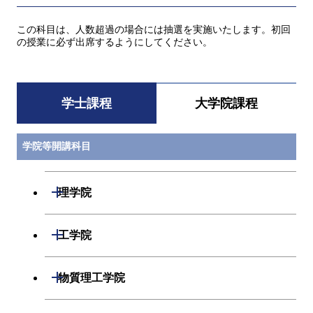
この科目は、人数超過の場合には抽選を実施いたします。初回
の授業に必ず出席するようにしてください。
学士課程
大学院課程
学院等開講科目
開閉
理学院
数学系
開閉
工学院
物理学系
機械系
開閉
物質理工学院
化学系
システム制御系