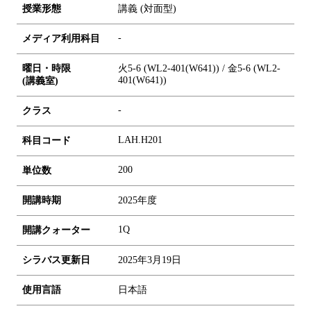
授業形態
講義 (対面型)
-
メディア利用科目
曜日・時限
火5-6 (WL2-401(W641)) / 金5-6 (WL2-
401(W641))
(講義室)
-
クラス
LAH.H201
科目コード
2
0
0
単位数
開講時期
2025年度
1Q
開講クォーター
シラバス更新日
2025年3月19日
使用言語
日本語