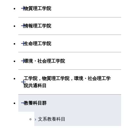
物理学系
機械系
開閉
物質理工学院
化学系
システム制御系
材料系
開閉
情報理工学院
地球惑星科学系
電気電子系
応用化学系
数理・計算科学系
開閉
生命理工学院
初年次専門科目
情報通信系
初年次専門科目
情報工学系
生命理工学系
開閉
環境・社会理工学院
創造プロセス科目
経営工学系
創造プロセス科目
初年次専門科目
初年次専門科目
共通専門科目
建築学系
工学院，物質理工学院，環境・社会理工学
初年次専門科目
開閉
共通専門科目
創造プロセス科目
院共通科目
創造プロセス科目
土木・環境工学系
創造プロセス科目
共通専門科目
工学院，物質理工学院，環境・社会
開閉
共通専門科目
教養科目群
融合理工学系
共通専門科目
理工学院共通科目
文系教養科目
初年次専門科目