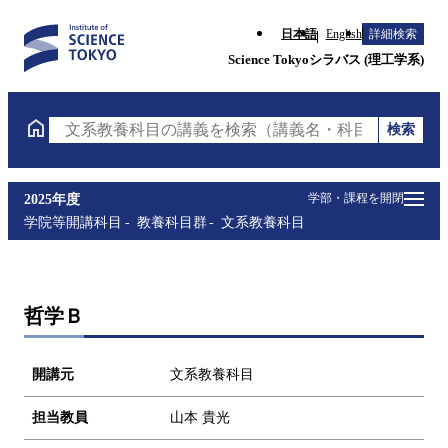
日本語
English
詳細検索
Science Tokyoシラバス (理工学系)
検索
文系教養科目の講義を検索（講義名・科目コード・担
学部・課程を開閉
2025年度
学院等開講科目
教養科目群
文系教養科目
哲学Ｂ
開講元
文系教養科目
担当教員
山本 貴光