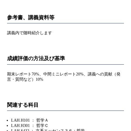
参考書、講義資料等
講義内で随時紹介します
成績評価の方法及び基準
期末レポート70%、中間ミニレポート20%、講義への貢献（発
言・質問など）10%
関連する科目
LAH.H101 ： 哲学Ａ
LAH.H301 ： 哲学Ｃ
LAH.S432 ： 文系エッセンス３６：哲学