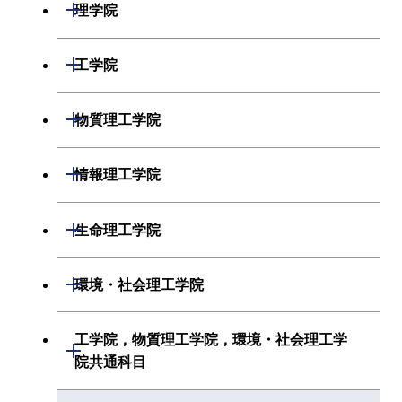
開閉
理学院
数学系
開閉
工学院
物理学系
機械系
開閉
物質理工学院
化学系
システム制御系
材料系
開閉
情報理工学院
地球惑星科学系
電気電子系
応用化学系
数理・計算科学系
開閉
生命理工学院
初年次専門科目
情報通信系
初年次専門科目
情報工学系
生命理工学系
開閉
環境・社会理工学院
創造プロセス科目
経営工学系
創造プロセス科目
初年次専門科目
初年次専門科目
共通専門科目
建築学系
工学院，物質理工学院，環境・社会理工学
初年次専門科目
開閉
共通専門科目
創造プロセス科目
院共通科目
創造プロセス科目
土木・環境工学系
創造プロセス科目