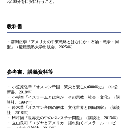
ね100分を目安に行うこと。
教科書
・溝渕正季『アメリカの中東戦略とはなにか：石油・戦争・同
盟』（慶應義塾大学出版会、2025年）
参考書、講義資料等
・ 小笠原弘幸『オスマン帝国：繁栄と衰亡の600年史』（中公
新書、2018年）
・ 小杉泰『イスラームとは何か：その宗教・社会・文化』（講
談社、1994年）
・ 鈴木董『オスマン帝国の解体：文化世界と国民国家』（講談
社、2018年）
・ 臼杵陽『世界史の中のパレスチナ問題』（講談社、2013年）
・ 立山良司『ユダヤとアメリカ：揺れ動くイスラエル・ロビ