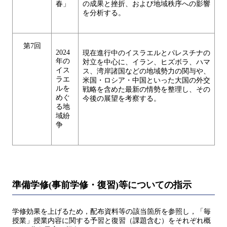
春」
の成果と挫折、および地域秩序への影響
を分析する。
第7回
2024
現在進行中のイスラエルとパレスチナの
年の
対立を中心に、イラン、ヒズボラ、ハマ
イス
ス、湾岸諸国などの地域勢力の関与や、
ラエ
米国・ロシア・中国といった大国の外交
ルを
戦略を含めた最新の情勢を整理し、その
めぐ
今後の展望を考察する。
る地
域紛
争
準備学修(事前学修・復習)等についての指示
学修効果を上げるため，配布資料等の該当箇所を参照し，「毎
授業」授業内容に関する予習と復習（課題含む）をそれぞれ概