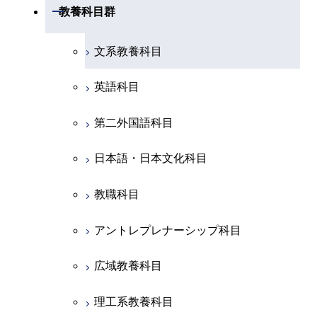
共通専門科目
工学院，物質理工学院，環境・社会
開閉
共通専門科目
教養科目群
融合理工学系
共通専門科目
理工学院共通科目
文系教養科目
初年次専門科目
英語科目
創造プロセス科目
第二外国語科目
共通専門科目
日本語・日本文化科目
教職科目
アントレプレナーシップ科目
広域教養科目
理工系教養科目