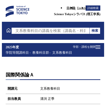
日本語
English
詳細検索
Science Tokyoシラバス (理工学系)
検索
文系教養科目の講義を検索（講義名・科目コード・担
学部・課程を開閉
2025年度
学院等開講科目
教養科目群
文系教養科目
国際関係論Ａ
開講元
文系教養科目
担当教員
溝渕 正季