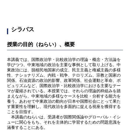
シラバス
授業の目的（ねらい）、概要
本講義では、国際政治学・比較政治学の理論・概念・方法論を
学びつつ、中東地域の政治を主要な事例として取り上げる。中
東政治には、脱植民地国家の成立、民主主義と権威主義の多様
性、ナショナリズム、内戦・戦争、テロリズム、宗教と国家の
関係、石油資源の政治的影響、政軍関係、社会運動と革命、ポ
ピュリズムなど、国際政治学・比較政治学における主要なテー
マが凝縮されている。本授業では、それらの理論的枠組みを踏
まえながら、中東地域の多様なケースを比較・分析する能力を
養う。あわせて中東政治の動向が日本や国際社会にとって果た
す重要性を理解し、現代政治を多面的に捉える視座を獲得する
ことを目指す。
本講義のねらいは、受講者が国際関係論やグローバル・イシ
ューに関心をもち、それを主体的に学習するための問題意識を
涵養することにある。