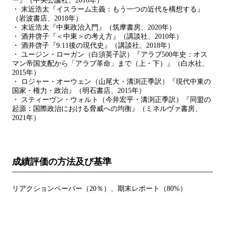
ー』（中央公論社、2016年）
・ 末近浩太『イスラーム主義：もう一つの近代を構想する』
（岩波書店、2018年）
・ 末近浩太『中東政治入門』（筑摩書房、2020年）
・ 酒井啓子『＜中東＞の考え方』（講談社、2010年）
・ 酒井啓子『9.11後の現代史』（講談社、2018年）
・ ユージン・ローガン（白須英子訳）『アラブ500年史：オス
マン帝国支配から「アラブ革命」まで（上・下）』（白水社、
2015年）
・ ロジャー・オーウェン（山尾大・溝渕正季訳）『現代中東の
国家・権力・政治』（明石書店、2015年）
・ スティーヴン・ウォルト（今井宏平・溝渕正季訳）『同盟の
起源：国際政治における脅威への均衡』（ミネルヴァ書房、
2021年）
成績評価の方法及び基準
リアクションペーパー（20％）、期末レポート（80%）