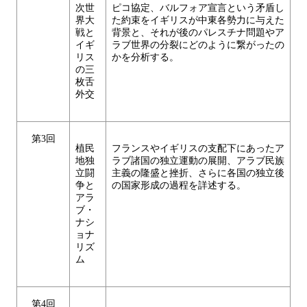
次世
ピコ協定、バルフォア宣言という矛盾し
界大
た約束をイギリスが中東各勢力に与えた
戦と
背景と、それが後のパレスチナ問題やア
イギ
ラブ世界の分裂にどのように繋がったの
リス
かを分析する。
の三
枚舌
外交
第3回
植民
フランスやイギリスの支配下にあったア
地独
ラブ諸国の独立運動の展開、アラブ民族
立闘
主義の隆盛と挫折、さらに各国の独立後
争と
の国家形成の過程を詳述する。
アラ
ブ・
ナシ
ョナ
リズ
ム
第4回