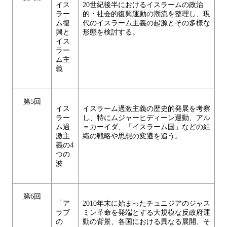
イス
20世紀後半におけるイスラームの政治
ラー
的・社会的復興運動の潮流を整理し、現
ム復
代のイスラーム主義の起源とその多様な
興と
形態を検討する。
イス
ラー
ム主
義
第5回
イス
イスラーム過激主義の歴史的発展を考察
ラー
し、特にムジャーヒディーン運動、アル
ム過
＝カーイダ、「イスラーム国」などの組
激主
織の戦略や思想の変遷を追う。
義の4
つの
波
第6回
「ア
2010年末に始まったチュニジアのジャス
ラブ
ミン革命を発端とする大規模な反政府運
の
動の背景、各国における異なる展開、そ