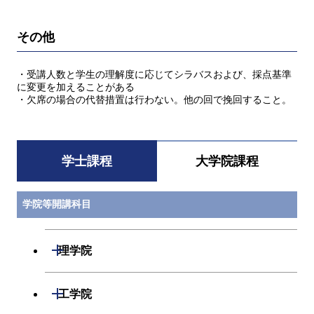
その他
・受講人数と学生の理解度に応じてシラバスおよび、採点基準
に変更を加えることがある
・欠席の場合の代替措置は行わない。他の回で挽回すること。
学士課程
大学院課程
学院等開講科目
開閉
理学院
数学系
開閉
工学院