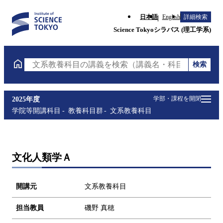
日本語
English
詳細検索
Science Tokyoシラバス (理工学系)
検索
文系教養科目の講義を検索（講義名・科目コード・担
学部・課程を開閉
2025年度
学院等開講科目
教養科目群
文系教養科目
文化人類学Ａ
開講元
文系教養科目
担当教員
磯野 真穂