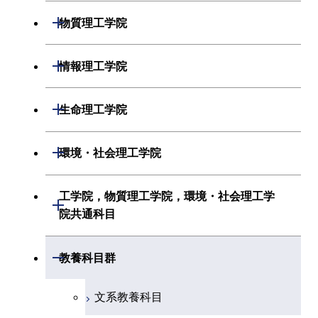
物理学系
機械系
開閉
物質理工学院
化学系
システム制御系
材料系
開閉
情報理工学院
地球惑星科学系
電気電子系
応用化学系
数理・計算科学系
開閉
生命理工学院
初年次専門科目
情報通信系
初年次専門科目
情報工学系
生命理工学系
開閉
環境・社会理工学院
創造プロセス科目
経営工学系
創造プロセス科目
初年次専門科目
初年次専門科目
共通専門科目
建築学系
工学院，物質理工学院，環境・社会理工学
初年次専門科目
開閉
共通専門科目
創造プロセス科目
院共通科目
創造プロセス科目
土木・環境工学系
創造プロセス科目
共通専門科目
工学院，物質理工学院，環境・社会
開閉
共通専門科目
教養科目群
融合理工学系
共通専門科目
理工学院共通科目
文系教養科目
初年次専門科目