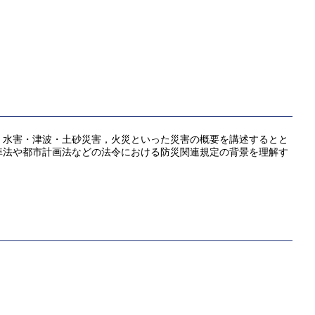
，水害・津波・土砂災害，火災といった災害の概要を講述するとと
準法や都市計画法などの法令における防災関連規定の背景を理解す