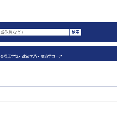
検索
当教員など）
社会理工学院
建築学系
建築学コース