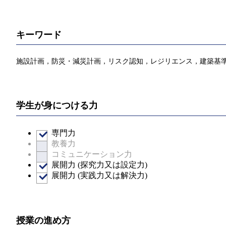
キーワード
施設計画，防災・減災計画，リスク認知，レジリエンス，建築基準法，GIS，PBL 
学生が身につける力
専門力
教養力
コミュニケーション力
展開力 (探究力又は設定力)
展開力 (実践力又は解決力)
授業の進め方