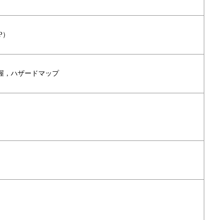
P）
握，ハザードマップ