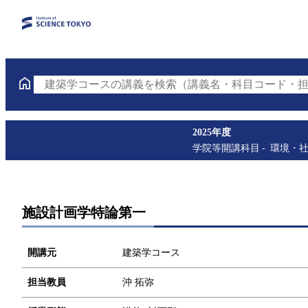
建築学コースの講義を検索（講義名・科目コード・担
2025年度
学院等開講科目
環境・
施設計画学特論第一
開講元
建築学コース
担当教員
沖 拓弥