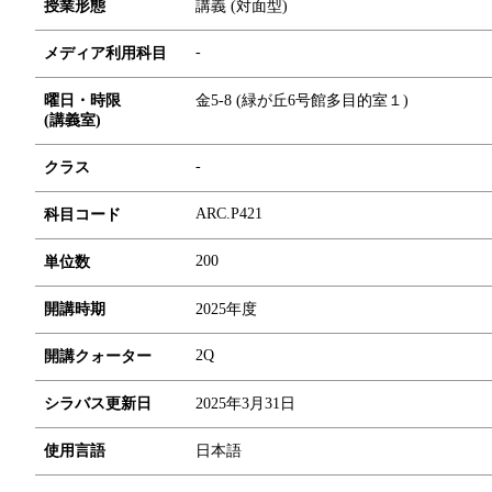
授業形態
講義 (対面型)
-
メディア利用科目
曜日・時限
金5-8 (緑が丘6号館多目的室１)
(講義室)
-
クラス
ARC.P421
科目コード
2
0
0
単位数
開講時期
2025年度
2Q
開講クォーター
シラバス更新日
2025年3月31日
使用言語
日本語