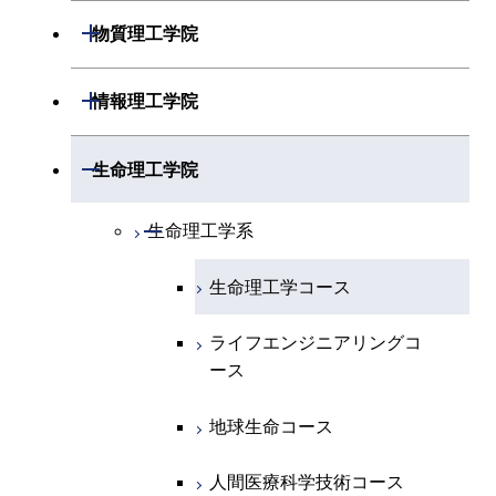
開閉
物理学系
数学コース
開閉
機械系
開閉
物質理工学院
開閉
化学系
物理学コース
開閉
システム制御系
機械コース
開閉
材料系
開閉
情報理工学院
開閉
地球惑星科学系
物質・情報卓越コース
化学コース
開閉
電気電子系
エネルギーコース
システム制御コース
開閉
応用化学系
材料コース
開閉
数理・計算科学系
開閉
生命理工学院
専門科目
エネルギーコース
地球惑星科学コース
開閉
情報通信系
エネルギー・情報コース
エンジニアリングデザイン
電気電子コース
専門科目
エネルギーコース
応用化学コース
開閉
情報工学系
数理・計算科学コース
コース
開閉
生命理工学系
エネルギー・情報コース
地球生命コース
開閉
経営工学系
エンジニアリングデザイン
エネルギーコース
情報通信コース
エネルギー・情報コース
エネルギーコース
専門科目
知能情報コース
情報工学コース
コース
人間医療科学技術コース
生命理工学コース
物質・情報卓越コース
専門科目
エネルギー・情報コース
エンジニアリングデザイン
経営工学コース
ライフエンジニアリングコ
エネルギー・情報コース
研究関連科目
ライフエンジニアリングコ
ライフエンジニアリングコ
コース
ライフエンジニアリングコ
ース
ース
ース
ライフエンジニアリングコ
エンジニアリングデザイン
ース
ライフエンジニアリングコ
ース
ライフエンジニアリングコ
コース
原子核工学コース
ース
知能情報コース
原子核工学コース
ース
地球生命コース
原子核工学コース
人間医療科学技術コース
原子核工学コース
エネルギー・情報コース
人間医療科学技術コース
人間医療科学技術コース
人間医療科学技術コース