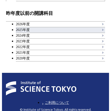
開閉
技術経営専門職学位課程
エネルギー・情報コース
イノベーション科学コース
教職科目
昨年度以前の開講科目
専門科目
エンジニアリングデザイン
人間医療科学技術コース
技術経営専門職学位課程
キャリア科目
コース
2026年度
アントレプレナーシップ科目
2025年度
原子核工学コース
2024年度
2023年度
広域教養科目
物質・情報卓越コース
2022年度
2021年度
2020年度
ご利用について
© Institute of Science Tokyo. All rights reserved.