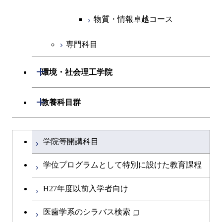
人間医療科学技術コース
物質・情報卓越コース
地球生命コース
人間医療科学技術コース
物質・情報卓越コース
物質・情報卓越コース
人間医療科学技術コース
物質・情報卓越コース
専門科目
物質・情報卓越コース
開閉
環境・社会理工学院
開閉
建築学系
開閉
教養科目群
開閉
土木・環境工学系
建築学コース
文系教養科目
大学院課程を切り替える
学院等開講科目
開閉
融合理工学系
エンジニアリングデザイン
土木工学コース
英語科目
コース
学位プログラムとして特別に設けた教育課程
開閉
社会・人間科学系
エンジニアリングデザイン
地球環境共創コース
第二外国語科目
都市・環境学コース
コース
H27年度以前入学者向け
開閉
イノベーション科学系
エネルギーコース
社会・人間科学コース
日本語・日本文化科目
医歯学系のシラバス検索
都市・環境学コース