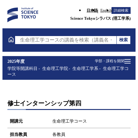
日本語
English
詳細検索
Science Tokyoシラバス (理工学系)
検索
生命理工学コースの講義を検索（講義名・科目コード
学部・課程を開閉
2025年度
学院等開講科目
生命理工学院
生命理工学系
生命理工学コ
ース
修士インターンシップ第四
開講元
生命理工学コース
担当教員
各教員