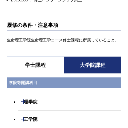
LST.C503 ： 修士インターンシップ第三
履修の条件・注意事項
生命理工学院生命理工学コース修士課程に所属していること。
学士課程
大学院課程
学院等開講科目
開閉
理学院
開閉
数学系
開閉
工学院