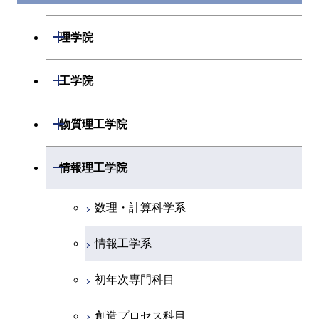
開閉
理学院
数学系
開閉
工学院
物理学系
機械系
開閉
物質理工学院
化学系
システム制御系
材料系
開閉
情報理工学院
地球惑星科学系
電気電子系
応用化学系
数理・計算科学系
初年次専門科目
情報通信系
初年次専門科目
情報工学系
創造プロセス科目
経営工学系
創造プロセス科目
初年次専門科目
共通専門科目
初年次専門科目
共通専門科目
創造プロセス科目