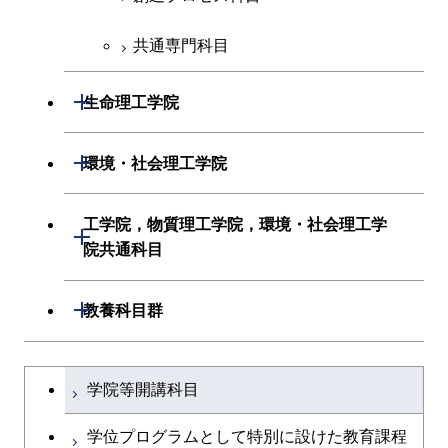
創造プロセス科目
共通専門科目
共通専門科目
開閉
生命理工学院
生命理工学系
開閉
環境・社会理工学院
初年次専門科目
建築学系
工学院，物質理工学院，環境・社会理工学
開閉
院共通科目
創造プロセス科目
土木・環境工学系
工学院，物質理工学院，環境・社会
開閉
共通専門科目
教養科目群
融合理工学系
理工学院共通科目
文系教養科目
学士課程を切り替える
初年次専門科目
学院等開講科目
英語科目
創造プロセス科目
学位プログラムとして特別に設けた教育課程