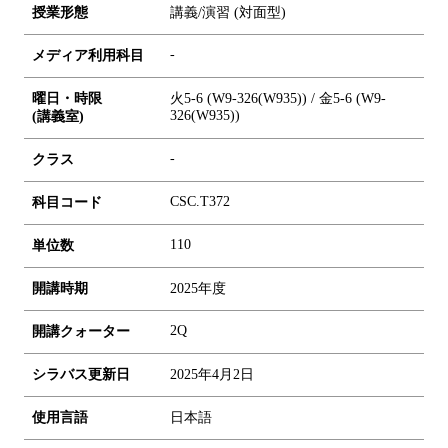
授業形態
講義/演習 (対面型)
-
メディア利用科目
曜日・時限
火5-6 (W9-326(W935)) / 金5-6 (W9-
326(W935))
(講義室)
-
クラス
CSC.T372
科目コード
1
1
0
単位数
開講時期
2025年度
2Q
開講クォーター
シラバス更新日
2025年4月2日
使用言語
日本語