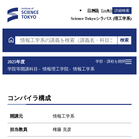
日本語
English
詳細検索
Science Tokyoシラバス (理工学系)
検索
情報工学系の講義を検索（講義名・科目コード・担当
学部・課程を開閉
2025年度
学院等開講科目
情報理工学院
情報工学系
コンパイラ構成
開講元
情報工学系
担当教員
権藤 克彦