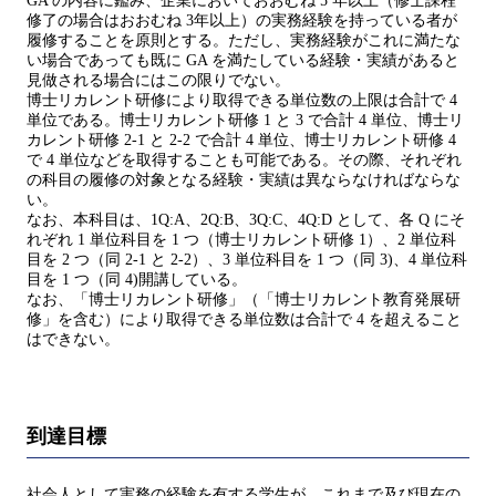
GA の内容に鑑み、企業においておおむね 5 年以上（修士課程
修了の場合はおおむね 3年以上）の実務経験を持っている者が
履修することを原則とする。ただし、実務経験がこれに満たな
い場合であっても既に GA を満たしている経験・実績があると
見做される場合にはこの限りでない。
博士リカレント研修により取得できる単位数の上限は合計で 4
単位である。博士リカレント研修 1 と 3 で合計 4 単位、博士リ
カレント研修 2-1 と 2-2 で合計 4 単位、博士リカレント研修 4
で 4 単位などを取得することも可能である。その際、それぞれ
の科目の履修の対象となる経験・実績は異ならなければならな
い。
なお、本科目は、1Q:A、2Q:B、3Q:C、4Q:D として、各 Q にそ
れぞれ 1 単位科目を 1 つ（博士リカレント研修 1）、2 単位科
目を 2 つ（同 2-1 と 2-2）、3 単位科目を 1 つ（同 3)、4 単位科
目を 1 つ（同 4)開講している。
なお、「博士リカレント研修」（「博士リカレント教育発展研
修」を含む）により取得できる単位数は合計で 4 を超えること
はできない。
到達目標
社会人として実務の経験を有する学生が、これまで及び現在の