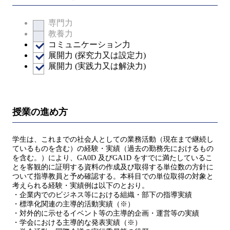
専門力
教養力
コミュニケーション力
展開力 (探究力又は設定力)
展開力 (実践力又は解決力)
授業の進め方
学生は、これまでの社会人としての業務活動（現在まで継続し
ているものを含む）の経験・実績（過去の勤務先におけるもの
を含む。）により、GA0D 及びGA1D をすでに満たしているこ
とを客観的に証明する資料の作成及び取得する単位数の方針に
ついて指導教員と予め確認する。本科目での単位取得の対象と
考えられる経験・実績例は以下のとおり。
・企業内でのビジネス等における組織・部下の指導実績
・標準化関連の主導的活動実績（※）
・対外的に示せるイベント等の主導的企画・運営等の実績
・学会における主導的な発表実績（※）