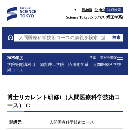
日本語
English
詳細検索
Science Tokyoシラバス (理工学系)
検索
人間医療科学技術コースの講義を検索（講義名・科目
学部・課程を開閉
2025年度
学院等開講科目
物質理工学院
応用化学系
人間医療科学技
術コース
博士リカレント研修1（人間医療科学技術コ
ース） C
開講元
人間医療科学技術コース