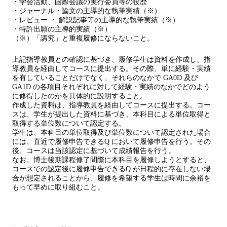
・学会活動、国際会議の実行委員等の役歴
・ジャーナル・論文の主導的な執筆実績（※）
・レビュー ・ 解説記事等の主導的な執筆実績（※）
・特許出願の主導的実績（※）
（※）「講究」と重複履修にならないこと。
上記指導教員との確認に基づき、履修学生は資料を作成し、指
導教員を経由してコースに提出する。その際、単に経験・実績
を有していることだけでなく、それらのなかで GA0D 及び
GA1D の各項目それぞれに対して経験・実績のなかでどのよう
に修得したのかを具体的に説明すること。
作成した資料は、指導教員を経由してコースに提出する。コー
スは、学生が提出した資料に基づき、本科目による単位取得と
取得する単位数について認定する。
学生は、本科目の単位取得及び単位数について認定された場合
には、直近で履修申告できるQ において履修申告を行う。その
後、コースは当該認定に基づいて成績報告を行う。
なお、博士後期課程修了間際に本科目を履修しようとすると、
コースでの認定後に履修申告できるQ が日程的に存在しない場
合が想定されることから、履修を希望する学生は時間に余裕を
もって早めに取り組むこと。