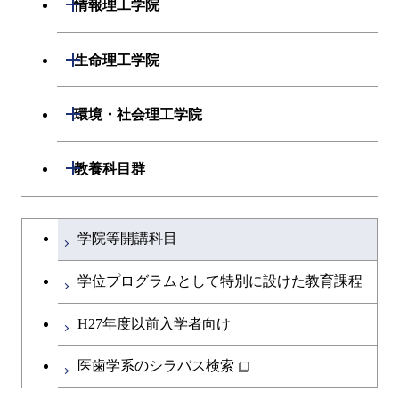
開閉
情報理工学院
開閉
数理・計算科学系
開閉
生命理工学院
開閉
情報工学系
数理・計算科学コース
開閉
生命理工学系
開閉
環境・社会理工学院
専門科目
知能情報コース
情報工学コース
専門科目
生命理工学コース
開閉
建築学系
開閉
教養科目群
研究関連科目
ライフエンジニアリングコ
ライフエンジニアリングコ
開閉
土木・環境工学系
建築学コース
ース
文系教養科目
大学院課程を切り替える
ース
学院等開講科目
開閉
融合理工学系
エンジニアリングデザイン
土木工学コース
知能情報コース
英語科目
地球生命コース
コース
学位プログラムとして特別に設けた教育課程
開閉
社会・人間科学系
エンジニアリングデザイン
地球環境共創コース
エネルギー・情報コース
第二外国語科目
人間医療科学技術コース
都市・環境学コース
コース
H27年度以前入学者向け
開閉
イノベーション科学系
エネルギーコース
社会・人間科学コース
人間医療科学技術コース
日本語・日本文化科目
物質・情報卓越コース
医歯学系のシラバス検索
都市・環境学コース
開閉
技術経営専門職学位課程
エネルギー・情報コース
イノベーション科学コース
物質・情報卓越コース
教職科目