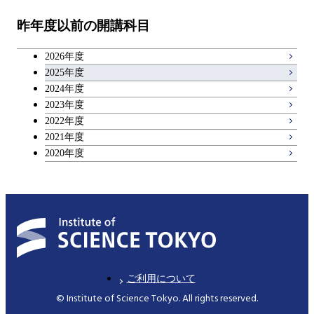
昨年度以前の開講科目
専門科目
エンジニアリングデザイン
人間医療科学技術コース
技術経営専門職学位課程
キャリア科目
コース
2026年度
アントレプレナーシップ科目
2025年度
原子核工学コース
2024年度
2023年度
広域教養科目
物質・情報卓越コース
2022年度
2021年度
2020年度
ご利用について
© Institute of Science Tokyo. All rights reserved.