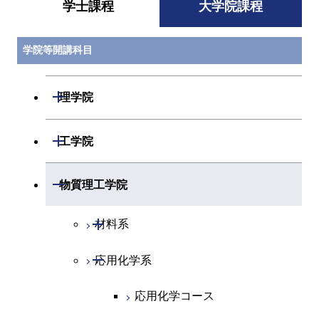
学士課程
大学院課程
学院等開講科目
開閉
理学院
開閉
数学系
開閉
工学院
開閉
物理学系
数学コース
開閉
機械系
開閉
物質理工学院
開閉
化学系
物理学コース
開閉
システム制御系
機械コース
開閉
材料系
開閉
地球惑星科学系
物質・情報卓越コース
化学コース
開閉
電気電子系
エネルギーコース
システム制御コース
開閉
応用化学系
材料コース
専門科目
エネルギーコース
地球惑星科学コース
開閉
情報通信系
エネルギー・情報コース
エンジニアリングデザイン
電気電子コース
エネルギーコース
応用化学コース
コース
エネルギー・情報コース
地球生命コース