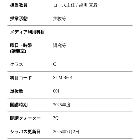
担当教員
コース主任 / 越川 直彦
授業形態
実験等
-
メディア利用科目
曜日・時限
講究等
(講義室)
C
クラス
STM.R601
科目コード
0
0
1
単位数
開講時期
2025年度
3Q
開講クォーター
シラバス更新日
2025年7月2日