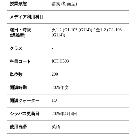
授業形態
講義 (対面型)
-
メディア利用科目
曜日・時限
火1-2 (G1-103 (G114)) / 金1-2 (G1-103
(G114))
(講義室)
-
クラス
ICT.H503
科目コード
2
0
0
単位数
開講時期
2025年度
1Q
開講クォーター
シラバス更新日
2025年4月4日
使用言語
英語