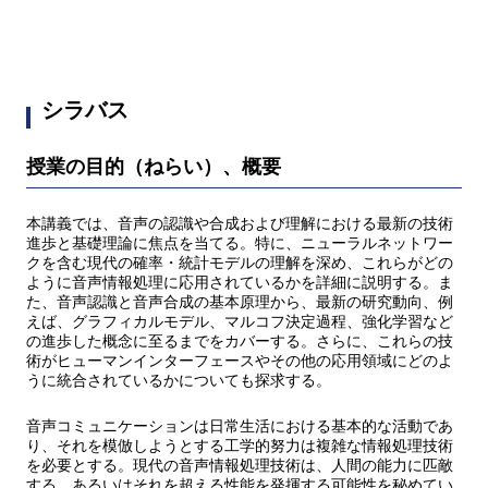
シラバス
授業の目的（ねらい）、概要
本講義では、音声の認識や合成および理解における最新の技術
進歩と基礎理論に焦点を当てる。特に、ニューラルネットワー
クを含む現代の確率・統計モデルの理解を深め、これらがどの
ように音声情報処理に応用されているかを詳細に説明する。ま
た、音声認識と音声合成の基本原理から、最新の研究動向、例
えば、グラフィカルモデル、マルコフ決定過程、強化学習など
の進歩した概念に至るまでをカバーする。さらに、これらの技
術がヒューマンインターフェースやその他の応用領域にどのよ
うに統合されているかについても探求する。
音声コミュニケーションは日常生活における基本的な活動であ
り、それを模倣しようとする工学的努力は複雑な情報処理技術
を必要とする。現代の音声情報処理技術は、人間の能力に匹敵
する、あるいはそれを超える性能を発揮する可能性を秘めてい