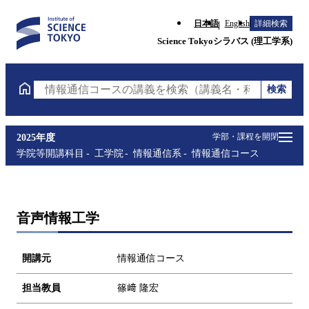
日本語
English
詳細検索
Science Tokyoシラバス (理工学系)
検索
情報通信コースの講義を検索（講義名・科目コード・
学部・課程を開閉
2025年度
学院等開講科目
工学院
情報通信系
情報通信コース
音声情報工学
開講元
情報通信コース
担当教員
篠﨑 隆宏