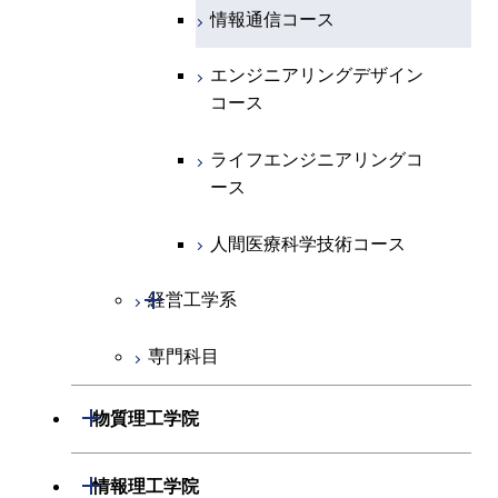
エネルギー・情報コース
地球生命コース
エンジニアリングデザイン
エネルギーコース
情報通信コース
コース
人間医療科学技術コース
物質・情報卓越コース
エネルギー・情報コース
エンジニアリングデザイン
ライフエンジニアリングコ
コース
ース
ライフエンジニアリングコ
ース
ライフエンジニアリングコ
原子核工学コース
ース
原子核工学コース
人間医療科学技術コース
人間医療科学技術コース
人間医療科学技術コース
開閉
経営工学系
物質・情報卓越コース
専門科目
経営工学コース
エンジニアリングデザイン
開閉
物質理工学院
コース
開閉
材料系
開閉
情報理工学院