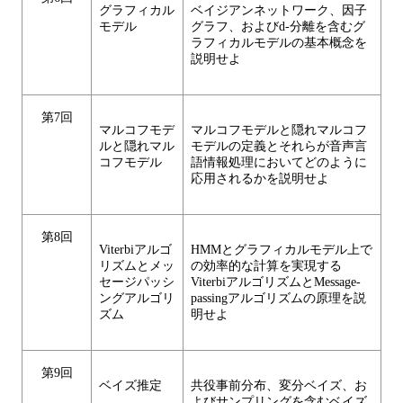
グラフィカル
ベイジアンネットワーク、因子
モデル
グラフ、およびd-分離を含むグ
ラフィカルモデルの基本概念を
説明せよ
第7回
マルコフモデ
マルコフモデルと隠れマルコフ
ルと隠れマル
モデルの定義とそれらが音声言
コフモデル
語情報処理においてどのように
応用されるかを説明せよ
第8回
Viterbiアルゴ
HMMとグラフィカルモデル上で
リズムとメッ
の効率的な計算を実現する
セージパッシ
ViterbiアルゴリズムとMessage-
ングアルゴリ
passingアルゴリズムの原理を説
ズム
明せよ
第9回
ベイズ推定
共役事前分布、変分ベイズ、お
よびサンプリングを含むベイズ