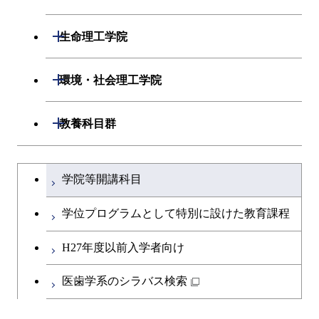
開閉
応用化学系
材料コース
開閉
数理・計算科学系
開閉
生命理工学院
専門科目
エネルギーコース
応用化学コース
開閉
情報工学系
数理・計算科学コース
開閉
生命理工学系
開閉
環境・社会理工学院
エネルギー・情報コース
エネルギーコース
専門科目
知能情報コース
情報工学コース
専門科目
生命理工学コース
開閉
建築学系
開閉
教養科目群
ライフエンジニアリングコ
エネルギー・情報コース
研究関連科目
ライフエンジニアリングコ
ライフエンジニアリングコ
ース
開閉
土木・環境工学系
建築学コース
ース
文系教養科目
大学院課程を切り替える
ース
ライフエンジニアリングコ
学院等開講科目
原子核工学コース
ース
開閉
融合理工学系
エンジニアリングデザイン
土木工学コース
知能情報コース
英語科目
地球生命コース
コース
学位プログラムとして特別に設けた教育課程
人間医療科学技術コース
原子核工学コース
開閉
社会・人間科学系
エンジニアリングデザイン
地球環境共創コース
エネルギー・情報コース
第二外国語科目
人間医療科学技術コース
都市・環境学コース
コース
H27年度以前入学者向け
物質・情報卓越コース
地球生命コース
開閉
イノベーション科学系
エネルギーコース
社会・人間科学コース
人間医療科学技術コース
日本語・日本文化科目
物質・情報卓越コース
医歯学系のシラバス検索
都市・環境学コース
人間医療科学技術コース
開閉
技術経営専門職学位課程
エネルギー・情報コース
イノベーション科学コース
物質・情報卓越コース
教職科目