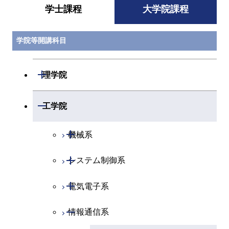
学士課程
大学院課程
学院等開講科目
開閉
理学院
開閉
数学系
開閉
工学院
開閉
物理学系
数学コース
開閉
機械系
開閉
化学系
物理学コース
開閉
システム制御系
機械コース
開閉
地球惑星科学系
物質・情報卓越コース
化学コース
開閉
電気電子系
エネルギーコース
システム制御コース
専門科目
エネルギーコース
地球惑星科学コース
開閉
情報通信系
エネルギー・情報コース
エンジニアリングデザイン
電気電子コース
コース