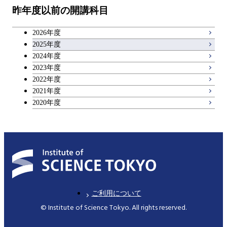
物質・情報卓越コース
昨年度以前の開講科目
専門科目
エンジニアリングデザイン
人間医療科学技術コース
技術経営専門職学位課程
キャリア科目
コース
2026年度
アントレプレナーシップ科目
2025年度
原子核工学コース
2024年度
2023年度
広域教養科目
物質・情報卓越コース
2022年度
2021年度
2020年度
ご利用について
© Institute of Science Tokyo. All rights reserved.