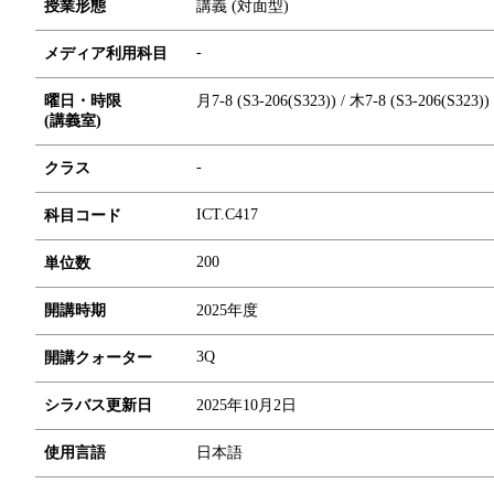
授業形態
講義 (対面型)
-
メディア利用科目
曜日・時限
月7-8 (S3-206(S323)) / 木7-8 (S3-206(S323))
(講義室)
-
クラス
ICT.C417
科目コード
2
0
0
単位数
開講時期
2025年度
3Q
開講クォーター
シラバス更新日
2025年10月2日
使用言語
日本語