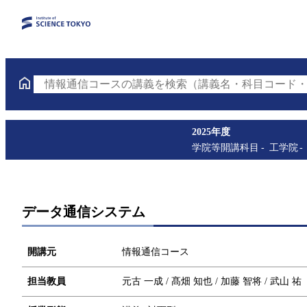
情報通信コースの講義を検索（講義名・科目コード・
2025年度
学院等開講科目
工学院
データ通信システム
開講元
情報通信コース
担当教員
元古 一成 / 髙畑 知也 / 加藤 智将 / 武山 祐