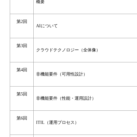
概要
第2回
AIについて
第3回
クラウドテクノロジー（全体像）
第4回
非機能要件（可用性設計）
第5回
非機能要件（性能・運用設計）
第6回
ITIL（運用プロセス）