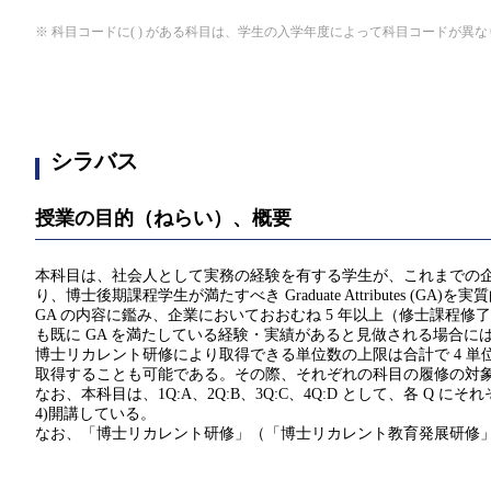
※ 科目コードに( ) がある科目は、学生の入学年度によって科目コードが異
シラバス
授業の目的（ねらい）、概要
本科目は、社会人として実務の経験を有する学生が、これまでの
り、博士後期課程学生が満たすべき Graduate Attributes
GA の内容に鑑み、企業においておおむね 5 年以上（修士課程
も既に GA を満たしている経験・実績があると見做される場合に
博士リカレント研修により取得できる単位数の上限は合計で 4 単位である。
取得することも可能である。その際、それぞれの科目の履修の対
なお、本科目は、1Q:A、2Q:B、3Q:C、4Q:D として、各 Q にそれぞ
4)開講している。
なお、「博士リカレント研修」（「博士リカレント教育発展研修」