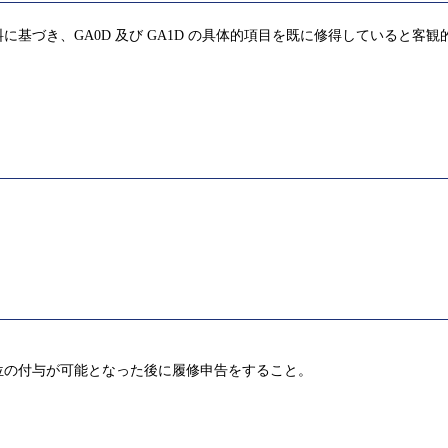
基づき、GA0D 及び GA1D の具体的項目を既に修得していると客
位の付与が可能となった後に履修申告をすること。