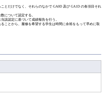
けでなく、それらのなかで GA0D 及び GA1D の各項目それ
位数について認定する。
は当該認定に基づいて成績報告を行う。
れることから、履修を希望する学生は時間に余裕をもって早めに取