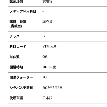
授業形態
実験等
-
メディア利用科目
曜日・時限
講究等
(講義室)
B
クラス
STM.R604
科目コード
0
0
3
単位数
開講時期
2025年度
2Q
開講クォーター
シラバス更新日
2025年7月2日
使用言語
日本語