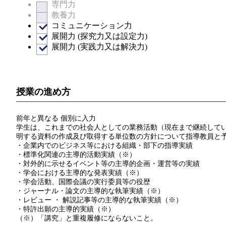
専門力
教養力
コミュニケーション力
展開力 (探究力又は設定力)
展開力 (実践力又は解決力)
授業の進め方
前年と異なる 個別に入力
学生は、これまでの社会人としての業務活動（現在まで継続している
明する資料の作成及び取得する単位数の方針について指導教員と
・企業内でのビジネス等における組織・部下の指導実績
・標準化関連の主導的活動実績（※）
・対外的に示せるイベント等の主導的企画・運営等の実績
・学会における主導的な発表実績（※）
・学会活動、国際会議の実行委員等の役歴
・ジャーナル・論文の主導的な執筆実績（※）
・レビュー ・ 解説記事等の主導的な執筆実績（※）
・特許出願の主導的実績（※）
（※）「講究」と重複履修にならないこと。