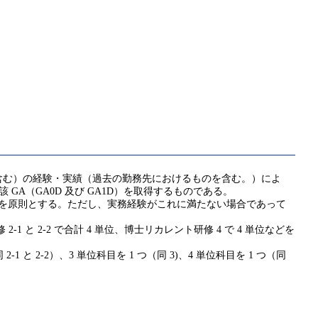
含む）の経験・実績（過去の勤務先におけるものを含む。）によ
該 GA（GA0D 及び GA1D）を取得するものである。
ことを原則とする。ただし、実務経験がこれに満たない場合であって
 と 2-2 で合計 4 単位、博士リカレント研修 4 で 4 単位などを
1 と 2-2）、3 単位科目を 1 つ（同 3)、4 単位科目を 1 つ（同
。