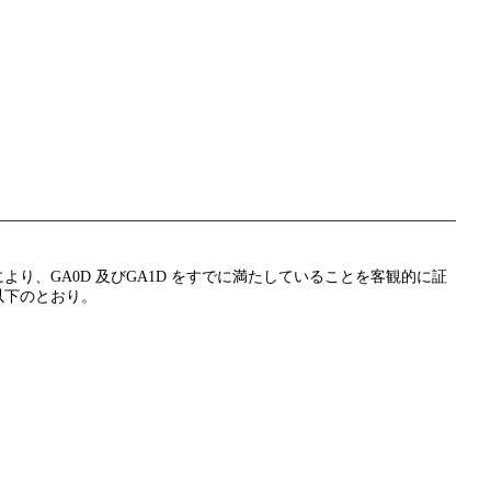
、GA0D 及びGA1D をすでに満たしていることを客観的に証
以下のとおり。