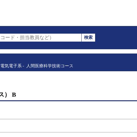
検索
コード・担当教員など）
電気電子系
人間医療科学技術コース
） B