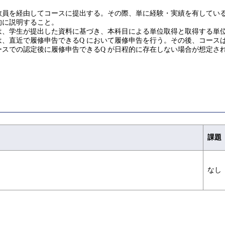
を経由してコースに提出する。その際、単に経験・実績を有していることだ
的に説明すること。
は、学生が提出した資料に基づき、本科目による単位取得と取得する単
、直近で履修申告できるQ において履修申告を行う。その後、コース
スでの認定後に履修申告できるQ が日程的に存在しない場合が想定さ
課題
なし