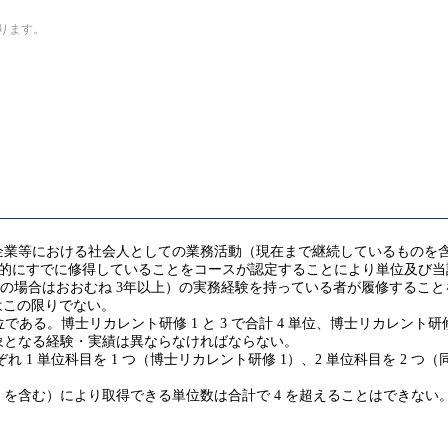
なります。
企業等における社会人としての業務活動（現在まで継続しているものを
 (GA)を実質的にすでに修得していることをコースが認定することにより単位及び当
修了の場合はおおむね 3年以上）の実務経験を持っている者が履修する
はこの限りでない。
博士リカレント研修 1 と 3 で合計 4 単位、博士リカレント研修 2-1
象となる経験・実績は異ならなければならない。
れ 1 単位科目を 1 つ（博士リカレント研修 1）、2 単位科目を 2 つ（同 2-
を含む）により取得できる単位数は合計で 4 を超えることはできない