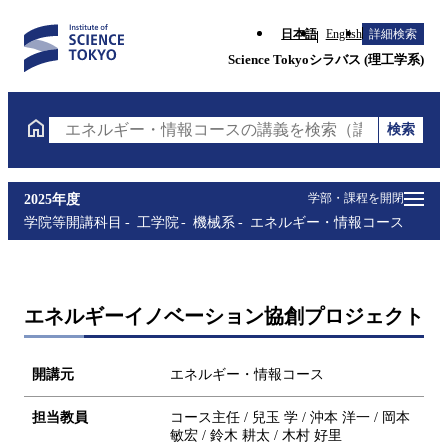
日本語
English
詳細検索
Science Tokyoシラバス (理工学系)
検索
エネルギー・情報コースの講義を検索（講義名・科目
学部・課程を開閉
2025年度
学院等開講科目
工学院
機械系
エネルギー・情報コース
エネルギーイノベーション協創プロジェクト
開講元
エネルギー・情報コース
担当教員
コース主任 / 兒玉 学 / 沖本 洋一 / 岡本
敏宏 / 鈴木 耕太 / 木村 好里