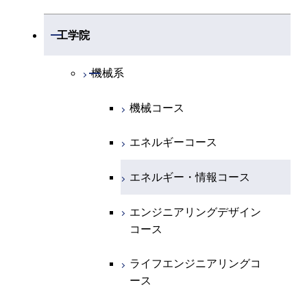
開閉
数学系
開閉
工学院
開閉
物理学系
数学コース
開閉
機械系
開閉
化学系
物理学コース
機械コース
開閉
地球惑星科学系
物質・情報卓越コース
化学コース
エネルギーコース
専門科目
エネルギーコース
地球惑星科学コース
エネルギー・情報コース
エネルギー・情報コース
地球生命コース
エンジニアリングデザイン
コース
物質・情報卓越コース
ライフエンジニアリングコ
ース