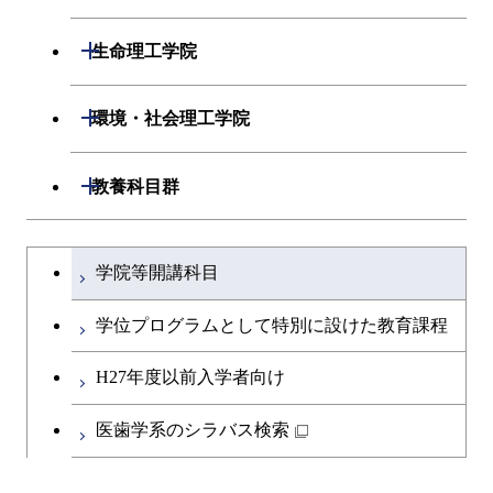
人間医療科学技術コース
開閉
応用化学系
材料コース
開閉
数理・計算科学系
開閉
人間医療科学技術コース
生命理工学院
専門科目
エネルギーコース
応用化学コース
開閉
情報工学系
数理・計算科学コース
物質・情報卓越コース
開閉
生命理工学系
開閉
環境・社会理工学院
エネルギー・情報コース
エネルギーコース
専門科目
知能情報コース
情報工学コース
専門科目
生命理工学コース
開閉
建築学系
開閉
教養科目群
ライフエンジニアリングコ
エネルギー・情報コース
研究関連科目
ライフエンジニアリングコ
ライフエンジニアリングコ
ース
開閉
土木・環境工学系
建築学コース
ース
文系教養科目
大学院課程を切り替える
ース
ライフエンジニアリングコ
学院等開講科目
原子核工学コース
ース
開閉
融合理工学系
エンジニアリングデザイン
土木工学コース
知能情報コース
英語科目
地球生命コース
コース
学位プログラムとして特別に設けた教育課程
人間医療科学技術コース
原子核工学コース
開閉
社会・人間科学系
エンジニアリングデザイン
地球環境共創コース
エネルギー・情報コース
第二外国語科目
人間医療科学技術コース
都市・環境学コース
コース
H27年度以前入学者向け
物質・情報卓越コース
地球生命コース
開閉
イノベーション科学系
エネルギーコース
社会・人間科学コース
人間医療科学技術コース
日本語・日本文化科目
物質・情報卓越コース
医歯学系のシラバス検索
都市・環境学コース
人間医療科学技術コース
開閉
技術経営専門職学位課程
エネルギー・情報コース
イノベーション科学コース
物質・情報卓越コース
教職科目