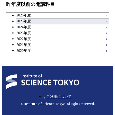
物質・情報卓越コース
昨年度以前の開講科目
専門科目
エンジニアリングデザイン
人間医療科学技術コース
技術経営専門職学位課程
キャリア科目
コース
2026年度
アントレプレナーシップ科目
2025年度
原子核工学コース
2024年度
2023年度
広域教養科目
物質・情報卓越コース
2022年度
2021年度
2020年度
ご利用について
© Institute of Science Tokyo. All rights reserved.