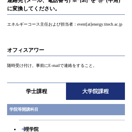
連絡先 (メール、電話番号) ※”[at]”を”@”(半角)
に変換してください。
エネルギーコース主任および担当者：event[at]energy.titech.ac.jp
オフィスアワー
随時受け付け。事前にE-mailで連絡をすること。
学士課程
大学院課程
学院等開講科目
開閉
理学院