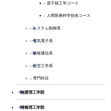
原子核工学コース
人間医療科学技術コース
開閉
システム制御系
開閉
電気電子系
システム制御コース
開閉
情報通信系
エンジニアリングデザイン
電気電子コース
コース
開閉
経営工学系
エネルギーコース
情報通信コース
人間医療科学技術コース
専門科目
エネルギー・情報コース
エンジニアリングデザイン
経営工学コース
コース
ライフエンジニアリングコ
エンジニアリングデザイン
開閉
物質理工学院
ース
ライフエンジニアリングコ
コース
ース
開閉
材料系
開閉
情報理工学院
原子核工学コース