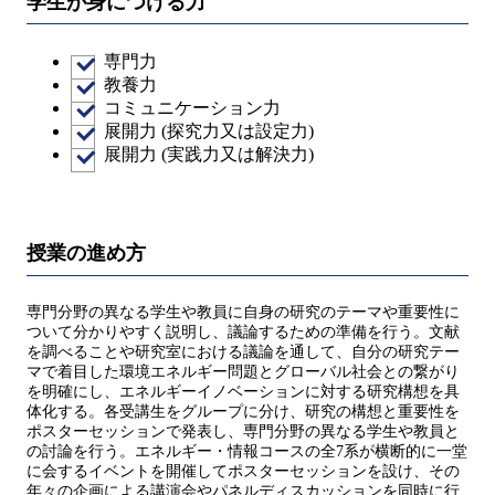
学生が身につける力
専門力
教養力
コミュニケーション力
展開力 (探究力又は設定力)
展開力 (実践力又は解決力)
授業の進め方
専門分野の異なる学生や教員に自身の研究のテーマや重要性に
ついて分かりやすく説明し、議論するための準備を行う。文献
を調べることや研究室における議論を通して、自分の研究テー
マで着目した環境エネルギー問題とグローバル社会との繋がり
を明確にし、エネルギーイノベーションに対する研究構想を具
体化する。各受講生をグループに分け、研究の構想と重要性を
ポスターセッションで発表し、専門分野の異なる学生や教員と
の討論を行う。エネルギー・情報コースの全7系が横断的に一堂
に会するイベントを開催してポスターセッションを設け、その
年々の企画による講演会やパネルディスカッションを同時に行