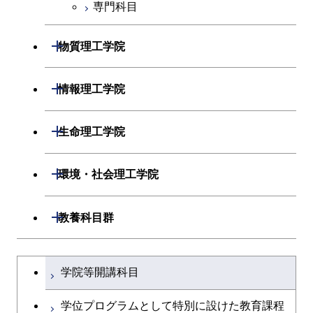
専門科目
エネルギー・情報コース
エンジニアリングデザイン
経営工学コース
コース
ライフエンジニアリングコ
エンジニアリングデザイン
開閉
物質理工学院
ース
ライフエンジニアリングコ
コース
ース
開閉
材料系
開閉
情報理工学院
原子核工学コース
人間医療科学技術コース
開閉
応用化学系
材料コース
開閉
数理・計算科学系
開閉
人間医療科学技術コース
生命理工学院
専門科目
エネルギーコース
応用化学コース
開閉
情報工学系
数理・計算科学コース
物質・情報卓越コース
開閉
生命理工学系
開閉
環境・社会理工学院
エネルギー・情報コース
エネルギーコース
専門科目
知能情報コース
情報工学コース
専門科目
生命理工学コース
開閉
建築学系
開閉
教養科目群
ライフエンジニアリングコ
エネルギー・情報コース
研究関連科目
ライフエンジニアリングコ
ライフエンジニアリングコ
ース
開閉
土木・環境工学系
建築学コース
ース
文系教養科目
大学院課程を切り替える
ース
ライフエンジニアリングコ
学院等開講科目
原子核工学コース
ース
開閉
融合理工学系
エンジニアリングデザイン
土木工学コース
知能情報コース
英語科目
地球生命コース
コース
学位プログラムとして特別に設けた教育課程