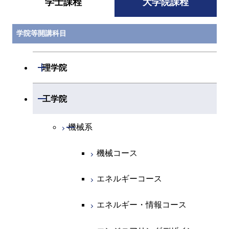
学士課程
大学院課程
学院等開講科目
開閉
理学院
開閉
数学系
開閉
工学院
開閉
物理学系
数学コース
開閉
機械系
開閉
化学系
物理学コース
機械コース
開閉
地球惑星科学系
物質・情報卓越コース
化学コース
エネルギーコース
専門科目
エネルギーコース
地球惑星科学コース
エネルギー・情報コース
エネルギー・情報コース
地球生命コース