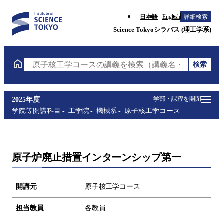
日本語
English
詳細検索
Science Tokyoシラバス (理工学系)
検索
原子核工学コースの講義を検索（講義名・科目コード
学部・課程を開閉
2025年度
学院等開講科目
工学院
機械系
原子核工学コース
原子炉廃止措置インターンシップ第一
開講元
原子核工学コース
担当教員
各教員