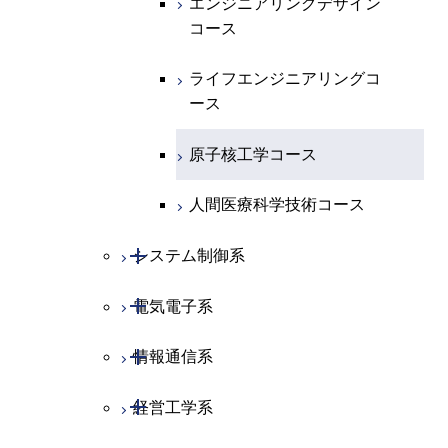
エンジニアリングデザイン
コース
物質・情報卓越コース
ライフエンジニアリングコ
ース
原子核工学コース
人間医療科学技術コース
開閉
システム制御系
開閉
電気電子系
システム制御コース
開閉
情報通信系
エンジニアリングデザイン
電気電子コース
コース
開閉
経営工学系
エネルギーコース
情報通信コース
人間医療科学技術コース