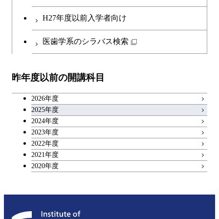
人間医療科学技術コース
原子核工学コース
開閉
社会・人間科学系
エンジニアリングデザイン
地球環境共創コース
エネルギー・情報コース
第二外国語科目
人間医療科学技術コース
都市・環境学コース
コース
H27年度以前入学者向け
物質・情報卓越コース
地球生命コース
開閉
イノベーション科学系
エネルギーコース
社会・人間科学コース
人間医療科学技術コース
日本語・日本文化科目
物質・情報卓越コース
医歯学系のシラバス検索
都市・環境学コース
人間医療科学技術コース
開閉
技術経営専門職学位課程
エネルギー・情報コース
イノベーション科学コース
物質・情報卓越コース
教職科目
物質・情報卓越コース
昨年度以前の開講科目
専門科目
エンジニアリングデザイン
人間医療科学技術コース
技術経営専門職学位課程
キャリア科目
コース
2026年度
アントレプレナーシップ科目
2025年度
原子核工学コース
2024年度
2023年度
広域教養科目
物質・情報卓越コース
2022年度
2021年度
2020年度