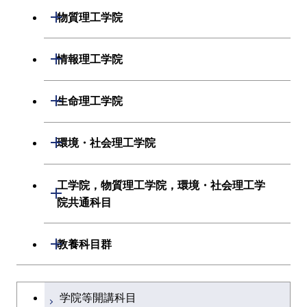
開閉
物質理工学院
材料系
開閉
情報理工学院
応用化学系
数理・計算科学系
開閉
生命理工学院
初年次専門科目
情報工学系
生命理工学系
開閉
環境・社会理工学院
創造プロセス科目
初年次専門科目
初年次専門科目
建築学系
工学院，物質理工学院，環境・社会理工学
開閉
共通専門科目
創造プロセス科目
院共通科目
創造プロセス科目
土木・環境工学系
共通専門科目
工学院，物質理工学院，環境・社会
開閉
共通専門科目
教養科目群
融合理工学系
理工学院共通科目
文系教養科目
学士課程を切り替える
初年次専門科目
学院等開講科目