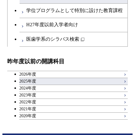
英語科目
創造プロセス科目
学位プログラムとして特別に設けた教育課程
第二外国語科目
共通専門科目
H27年度以前入学者向け
日本語・日本文化科目
医歯学系のシラバス検索
教職科目
昨年度以前の開講科目
アントレプレナーシップ科目
2026年度
広域教養科目
2025年度
2024年度
2023年度
理工系教養科目
2022年度
2021年度
2020年度