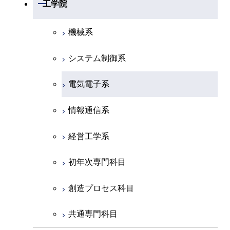
数学系
開閉
工学院
物理学系
機械系
化学系
システム制御系
地球惑星科学系
電気電子系
初年次専門科目
情報通信系
創造プロセス科目
経営工学系
共通専門科目
初年次専門科目
創造プロセス科目
共通専門科目