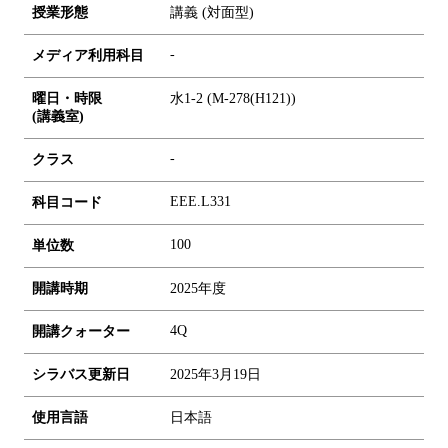
授業形態
講義 (対面型)
-
メディア利用科目
曜日・時限
水1-2 (M-278(H121))
(講義室)
-
クラス
EEE.L331
科目コード
1
0
0
単位数
開講時期
2025年度
4Q
開講クォーター
シラバス更新日
2025年3月19日
使用言語
日本語