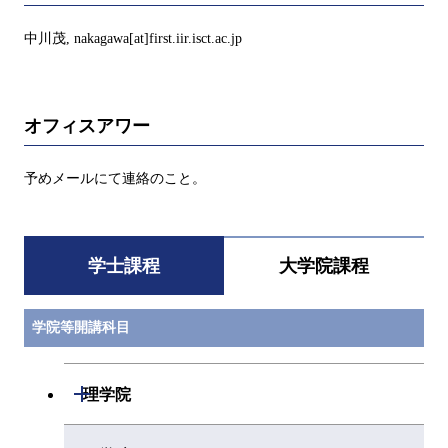
中川茂, nakagawa[at]first.iir.isct.ac.jp
オフィスアワー
予めメールにて連絡のこと。
学士課程
大学院課程
学院等開講科目
開閉
理学院