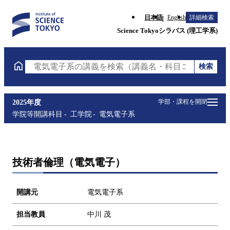
日本語
English
詳細検索
Science Tokyoシラバス (理工学系)
検索
電気電子系の講義を検索（講義名・科目コード・担当
学部・課程を開閉
2025年度
学院等開講科目
工学院
電気電子系
技術者倫理（電気電子）
開講元
電気電子系
担当教員
中川 茂