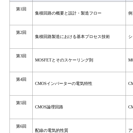
第1回
集積回路の概要と設計・製造フロー
例
第2回
集積回路製造における基本プロセス技術
シ
第3回
MOSFETとそのスケーリング則
M
第4回
CMOSインバーターの電気特性
C
第5回
CMOS論理回路
C
第6回
配線の電気的性質
ア