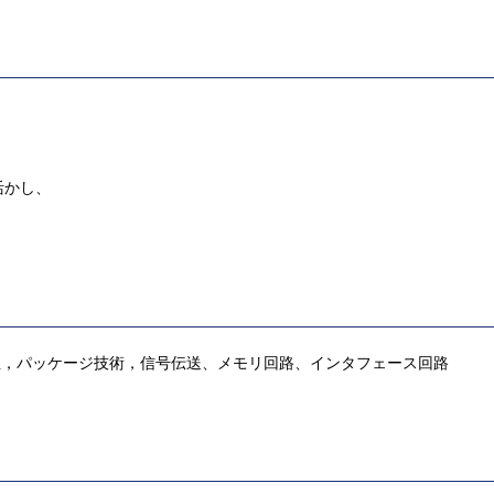
活かし、
性，パッケージ技術，信号伝送、メモリ回路、インタフェース回路