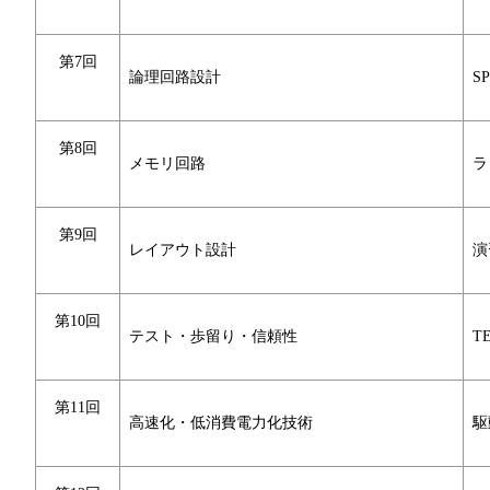
第7回
論理回路設計
S
第8回
メモリ回路
ラ
第9回
レイアウト設計
演
第10回
テスト・歩留り・信頼性
T
第11回
高速化・低消費電力化技術
駆