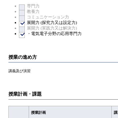
専門力
教養力
コミュニケーション力
展開力 (探究力又は設定力)
展開力 (実践力又は解決力)
・電気電子分野の応用専門力
授業の進め方
講義及び演習
授業計画・課題
授業計画
課