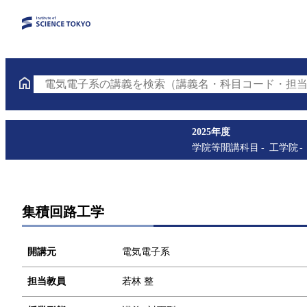
電気電子系の講義を検索（講義名・科目コード・担当
2025年度
学院等開講科目
工学院
集積回路工学
開講元
電気電子系
担当教員
若林 整