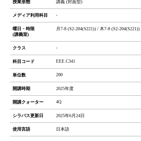
授業形態
講義 (対面型)
-
メディア利用科目
曜日・時限
月7-8 (S2-204(S221)) / 木7-8 (S2-204(S221))
(講義室)
-
クラス
EEE.C341
科目コード
2
0
0
単位数
開講時期
2025年度
4Q
開講クォーター
シラバス更新日
2025年6月24日
使用言語
日本語