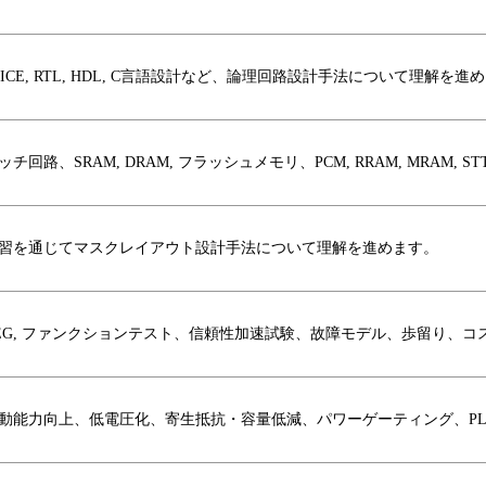
PICE, RTL, HDL, C言語設計など、論理回路設計手法について理解を進
ッチ回路、SRAM, DRAM, フラッシュメモリ、PCM, RRAM, MRAM, 
習を通じてマスクレイアウト設計手法について理解を進めます。
EG, ファンクションテスト、信頼性加速試験、故障モデル、歩留り、
動能力向上、低電圧化、寄生抵抗・容量低減、パワーゲーティング、P