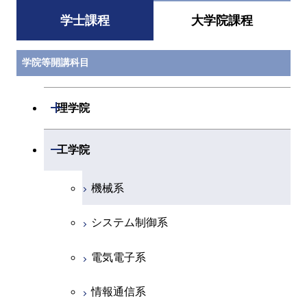
学士課程
大学院課程
学院等開講科目
開閉
理学院
数学系
開閉
工学院
物理学系
機械系
化学系
システム制御系
地球惑星科学系
電気電子系
初年次専門科目
情報通信系