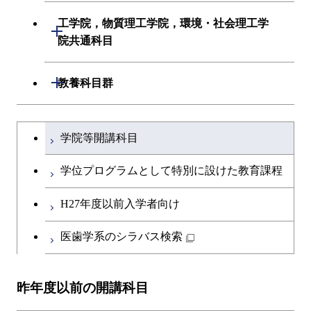
初年次専門科目
初年次専門科目
建築学系
工学院，物質理工学院，環境・社会理工学
開閉
共通専門科目
創造プロセス科目
院共通科目
創造プロセス科目
土木・環境工学系
共通専門科目
工学院，物質理工学院，環境・社会
開閉
共通専門科目
教養科目群
融合理工学系
理工学院共通科目
文系教養科目
学士課程を切り替える
初年次専門科目
学院等開講科目
英語科目
創造プロセス科目
学位プログラムとして特別に設けた教育課程
第二外国語科目
共通専門科目
H27年度以前入学者向け
日本語・日本文化科目
医歯学系のシラバス検索
教職科目
昨年度以前の開講科目
アントレプレナーシップ科目