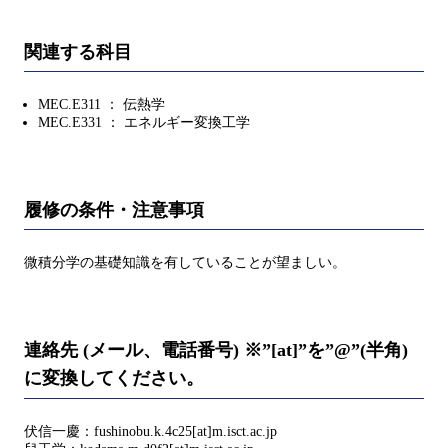
関連する科目
MEC.E311 ： 伝熱学
MEC.E331 ： エネルギー変換工学
履修の条件・注意事項
微積分学の基礎知識を有していることが望ましい。
連絡先 (メール、電話番号) ※”[at]”を”@”(半角)
に変換してください。
伏信一慶：fushinobu.k.4c25[at]m.isct.ac.jp