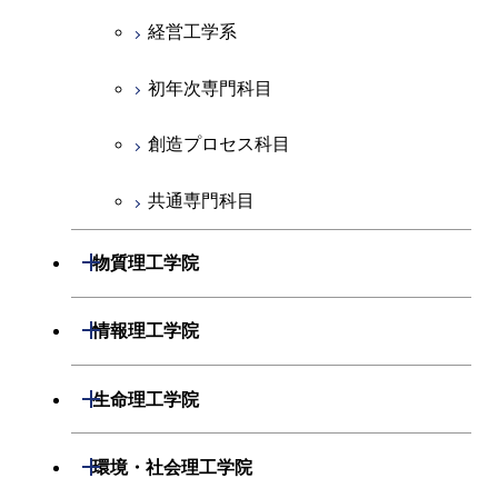
創造プロセス科目
経営工学系
共通専門科目
初年次専門科目
創造プロセス科目
共通専門科目
開閉
物質理工学院
材料系
開閉
情報理工学院
応用化学系
数理・計算科学系
開閉
生命理工学院
初年次専門科目
情報工学系
生命理工学系
開閉
環境・社会理工学院
創造プロセス科目