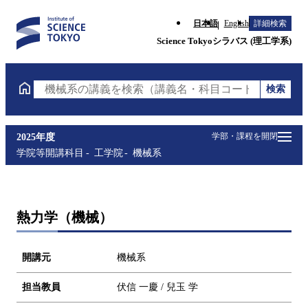
日本語
English
詳細検索
Science Tokyoシラバス (理工学系)
検索
機械系の講義を検索（講義名・科目コード・担当教員
学部・課程を開閉
2025年度
学院等開講科目
工学院
機械系
熱力学（機械）
開講元
機械系
担当教員
伏信 一慶 / 兒玉 学