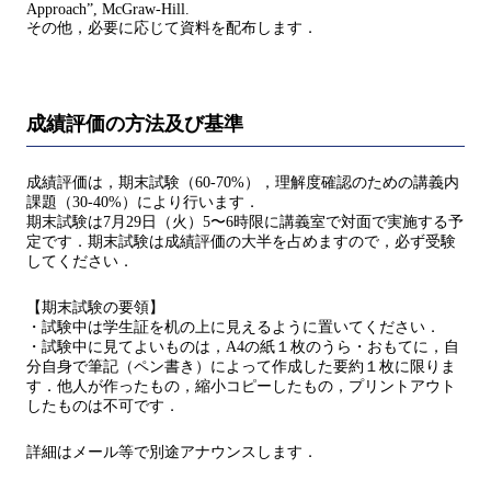
Approach”, McGraw-Hill.
その他，必要に応じて資料を配布します．
成績評価の方法及び基準
成績評価は，期末試験（60-70%），理解度確認のための講義内
課題（30-40%）により行います．
期末試験は7月29日（火）5〜6時限に講義室で対面で実施する予
定です．期末試験は成績評価の大半を占めますので，必ず受験
してください．
【期末試験の要領】
・試験中は学生証を机の上に見えるように置いてください．
・試験中に見てよいものは，A4の紙１枚のうら・おもてに，自
分自身で筆記（ペン書き）によって作成した要約１枚に限りま
す．他人が作ったもの，縮小コピーしたもの，プリントアウト
したものは不可です．
詳細はメール等で別途アナウンスします．