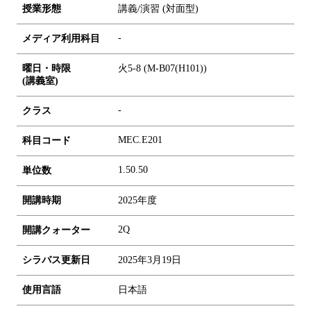
授業形態
講義/演習 (対面型)
-
メディア利用科目
曜日・時限
火5-8 (M-B07(H101))
(講義室)
-
クラス
MEC.E201
科目コード
1.5
0.5
0
単位数
開講時期
2025年度
2Q
開講クォーター
シラバス更新日
2025年3月19日
使用言語
日本語