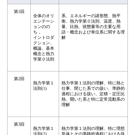
第1回
全体のオリ
系、エネルギーの諸形態、熱平
エンテーシ
衡、熱力学第０法則、温度、熱
ョンのの
量、比熱、状態量等の主要な用
ち，
語・概念および単位系に関する理
イントロダ
解
クション、
概論、基本
概念と熱力
学第０法則
第2回
熱力学第１
熱力学第１法則の理解、特に熱と
法則(1)
仕事、閉じた系での扱い、準静的
過程における扱い、定積・定圧比
熱、開いた系と特に定常流動系の
理解
第3回
熱力学第１
熱力学第１法則の理解、特に理想
法則(2)
気体とその準静的過程における扱