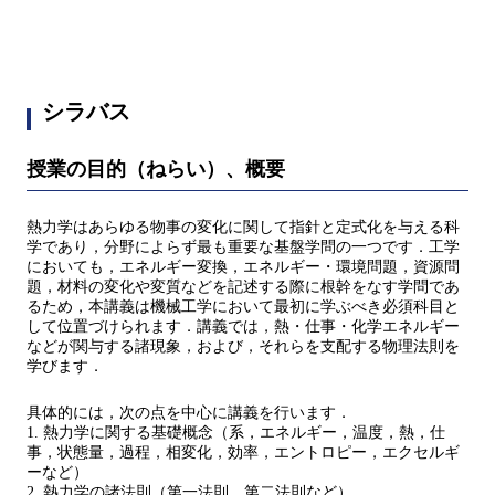
シラバス
授業の目的（ねらい）、概要
熱力学はあらゆる物事の変化に関して指針と定式化を与える科
学であり，分野によらず最も重要な基盤学問の一つです．工学
においても，エネルギー変換，エネルギー・環境問題，資源問
題，材料の変化や変質などを記述する際に根幹をなす学問であ
るため，本講義は機械工学において最初に学ぶべき必須科目と
して位置づけられます．講義では，熱・仕事・化学エネルギー
などが関与する諸現象，および，それらを支配する物理法則を
学びます．
具体的には，次の点を中心に講義を行います．
1. 熱力学に関する基礎概念（系，エネルギー，温度，熱，仕
事，状態量，過程，相変化，効率，エントロピー，エクセルギ
ーなど）
2. 熱力学の諸法則（第一法則，第二法則など）