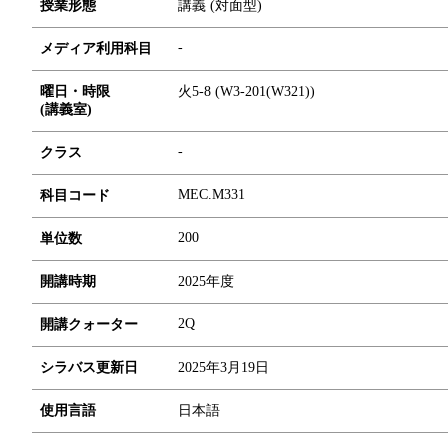
授業形態
講義 (対面型)
-
メディア利用科目
曜日・時限
火5-8 (W3-201(W321))
(講義室)
-
クラス
MEC.M331
科目コード
2
0
0
単位数
開講時期
2025年度
2Q
開講クォーター
シラバス更新日
2025年3月19日
使用言語
日本語