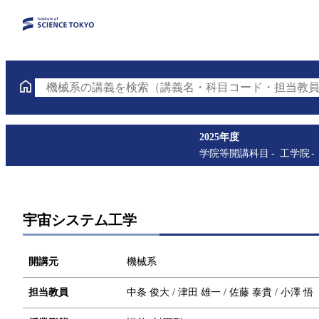
機械系の講義を検索（講義名・科目コード・担当教員
2025年度
学院等開講科目
工学院
宇宙システム工学
開講元
機械系
担当教員
中条 俊大 / 津田 雄一 / 佐藤 泰貴 / 小澤 悟