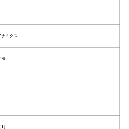
イナミクス
ク法
1）