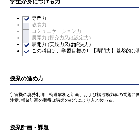
学生が身につける力
専門力
教養力
コミュニケーション力
展開力 (探究力又は設定力)
展開力 (実践力又は解決力)
この科目は、学習目標の1. 【専門力】基盤的
授業の進め方
宇宙機の姿勢制御、軌道解析と計画、および構造動力学の問題に関
注意: 授業計画の順番は講師の都合により入れ替わる。
授業計画・課題