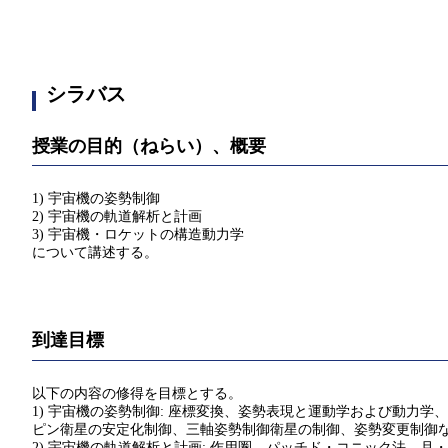
シラバス
授業の目的（ねらい）、概要
1) 宇宙機の姿勢制御
2) 宇宙機の軌道解析と計画
3) 宇宙機・ロケットの構造動力学
について講述する。
到達目標
以下の内容の修得を目標とする。
1) 宇宙機の姿勢制御: 座標変換、姿勢表現と運動学および動
ピン衛星の安定化制御、三軸姿勢制御衛星の制御、姿勢変更制御
2) 宇宙機の軌道解析と計画: 作用圏、パッチド・コニック法、