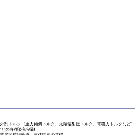
力学、外乱トルク（重力傾斜トルク、太陽輻射圧トルク、電磁力トルクな
などの各種姿勢制御
月・惑星間航行軌道、三体問題の基礎