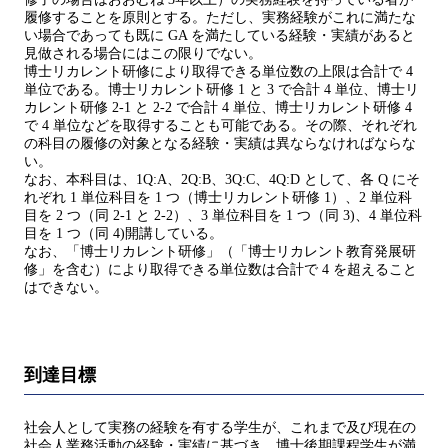
履修することを原則とする。ただし、実務経験がこれに満たな
い場合であっても既に GA を満たしている経験・実績があると
見做される場合にはこの限りでない。
博士リカレント研修により取得できる単位数の上限は合計で 4
単位である。博士リカレント研修 1 と 3 で合計 4 単位、博士リ
カレント研修 2-1 と 2-2 で合計 4 単位、博士リカレント研修 4
で 4 単位などを取得することも可能である。その際、それぞれ
の科目の履修の対象となる経験・実績は異ならなければならな
い。
なお、本科目は、1Q:A、2Q:B、3Q:C、4Q:D として、各 Q にそ
れぞれ 1 単位科目を 1 つ（博士リカレント研修 1）、2 単位科
目を 2 つ（同 2-1 と 2-2）、3 単位科目を 1 つ（同 3)、4 単位科
目を 1 つ（同 4)開講している。
なお、「博士リカレント研修」（「博士リカレント教育発展研
修」を含む）により取得できる単位数は合計で 4 を超えること
はできない。
到達目標
社会人として実務の経験を有する学生が、これまで及び現在の
社会人業務活動の経験・実績に基づき、博士後期課程学生が満