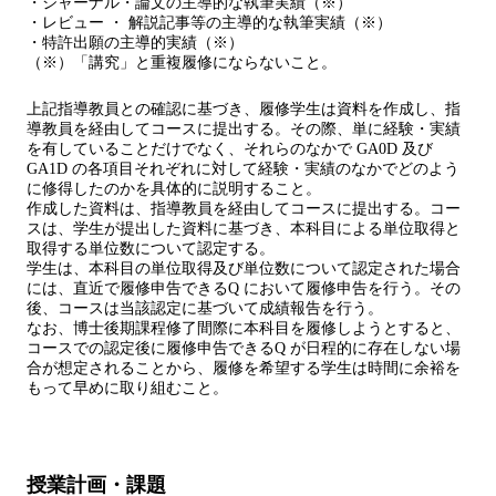
・ジャーナル・論文の主導的な執筆実績（※）
・レビュー ・ 解説記事等の主導的な執筆実績（※）
・特許出願の主導的実績（※）
（※）「講究」と重複履修にならないこと。
上記指導教員との確認に基づき、履修学生は資料を作成し、指
導教員を経由してコースに提出する。その際、単に経験・実績
を有していることだけでなく、それらのなかで GA0D 及び
GA1D の各項目それぞれに対して経験・実績のなかでどのよう
に修得したのかを具体的に説明すること。
作成した資料は、指導教員を経由してコースに提出する。コー
スは、学生が提出した資料に基づき、本科目による単位取得と
取得する単位数について認定する。
学生は、本科目の単位取得及び単位数について認定された場合
には、直近で履修申告できるQ において履修申告を行う。その
後、コースは当該認定に基づいて成績報告を行う。
なお、博士後期課程修了間際に本科目を履修しようとすると、
コースでの認定後に履修申告できるQ が日程的に存在しない場
合が想定されることから、履修を希望する学生は時間に余裕を
もって早めに取り組むこと。
授業計画・課題