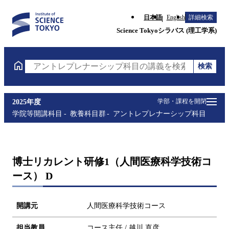
日本語
English
詳細検索
Science Tokyoシラバス (理工学系)
検索
アントレプレナーシップ科目の講義を検索（講義名・
学部・課程を開閉
2025年度
学院等開講科目
教養科目群
アントレプレナーシップ科目
博士リカレント研修1（人間医療科学技術コ
ース） D
開講元
人間医療科学技術コース
担当教員
コース主任 / 越川 直彦