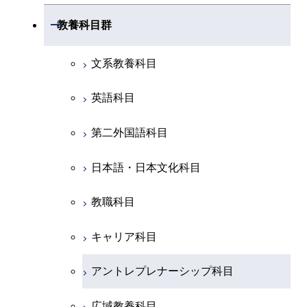
専門科目
知能情報コース
情報工学コース
コース
人間医療科学技術コース
専門科目
生命理工学コース
開閉
物質・情報卓越コース
建築学系
開閉
教養科目群
専門科目
エネルギー・情報コース
エンジニアリングデザイン
経営工学コース
ライフエンジニアリングコ
エネルギー・情報コース
研究関連科目
ライフエンジニアリングコ
ライフエンジニアリングコ
コース
ライフエンジニアリングコ
ース
開閉
土木・環境工学系
建築学コース
ース
ース
ライフエンジニアリングコ
エンジニアリングデザイン
文系教養科目
ース
ライフエンジニアリングコ
ース
ライフエンジニアリングコ
コース
原子核工学コース
ース
開閉
融合理工学系
エンジニアリングデザイン
土木工学コース
知能情報コース
原子核工学コース
ース
英語科目
地球生命コース
コース
原子核工学コース
人間医療科学技術コース
原子核工学コース
開閉
社会・人間科学系
エンジニアリングデザイン
地球環境共創コース
エネルギー・情報コース
人間医療科学技術コース
人間医療科学技術コース
第二外国語科目
人間医療科学技術コース
都市・環境学コース
コース
人間医療科学技術コース
物質・情報卓越コース
地球生命コース
開閉
イノベーション科学系
エネルギーコース
社会・人間科学コース
人間医療科学技術コース
日本語・日本文化科目
物質・情報卓越コース
都市・環境学コース
物質・情報卓越コース
人間医療科学技術コース
開閉
技術経営専門職学位課程
エネルギー・情報コース
イノベーション科学コース
物質・情報卓越コース
教職科目
物質・情報卓越コース
専門科目
エンジニアリングデザイン
人間医療科学技術コース
技術経営専門職学位課程
キャリア科目
コース
アントレプレナーシップ科目
原子核工学コース
広域教養科目