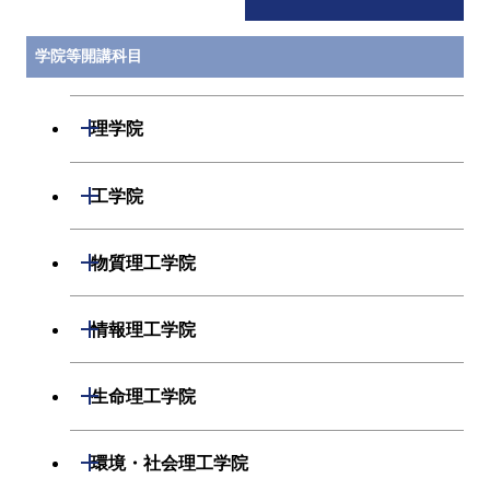
学院等開講科目
開閉
理学院
開閉
数学系
開閉
工学院
開閉
物理学系
数学コース
開閉
機械系
開閉
物質理工学院
開閉
化学系
物理学コース
開閉
システム制御系
機械コース
開閉
材料系
開閉
情報理工学院
開閉
地球惑星科学系
物質・情報卓越コース
化学コース
開閉
電気電子系
エネルギーコース
システム制御コース
開閉
応用化学系
材料コース
開閉
数理・計算科学系
開閉
生命理工学院
専門科目
エネルギーコース
地球惑星科学コース
開閉
情報通信系
エネルギー・情報コース
エンジニアリングデザイン
電気電子コース
専門科目
エネルギーコース
応用化学コース
開閉
情報工学系
数理・計算科学コース
コース
開閉
生命理工学系
開閉
環境・社会理工学院
エネルギー・情報コース
地球生命コース
開閉
経営工学系
エンジニアリングデザイン
エネルギーコース
情報通信コース
エネルギー・情報コース
エネルギーコース