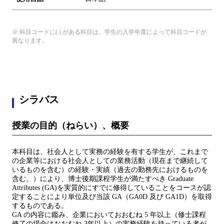
※ 科目コードに( ) がある科目は、学生の入学年度によって科目コードが
異なります。
シラバス
授業の目的（ねらい）、概要
本科目は、社会人として実務の経験を有する学生が、これまで
の企業等における社会人としての業務活動（現在まで継続して
いるものを含む）の経験・実績（過去の勤務先におけるものを
含む。）により、博士後期課程学生が満たすべき Graduate
Attributes (GA)を実質的にすでに修得していることをコースが認
定することにより単位及び当該 GA（GA0D 及び GA1D）を取得
するものである。
GA の内容に鑑み、企業においておおむね 5 年以上（修士課程
修了の場合はおおむね 3年以上）の実務経験を持っている者が