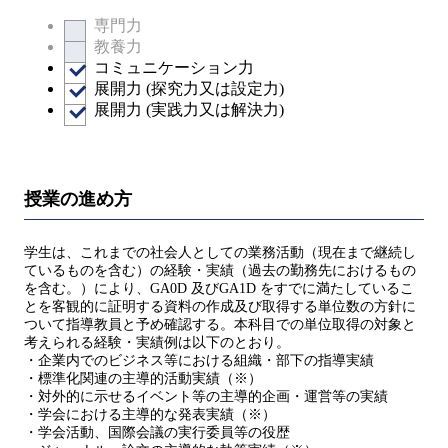
専門力
教養力
コミュニケーション力
展開力 (探究力又は設定力)
展開力 (実践力又は解決力)
授業の進め方
学生は、これまでの社会人としての業務活動（現在まで継続し
ているものを含む）の経験・実績（過去の勤務先におけるもの
を含む。）により、GA0D 及びGA1D をすでに満たしているこ
とを客観的に証明する資料の作成及び取得する単位数の方針に
ついて指導教員と予め確認する。本科目での単位取得の対象と
考えられる経験・実績例は以下のとおり。
・企業内でのビジネス等における組織・部下の指導実績
・標準化関連の主導的活動実績（※）
・対外的に示せるイベント等の主導的企画・運営等の実績
・学会における主導的な発表実績（※）
・学会活動、国際会議の実行委員等の役歴