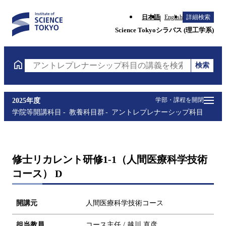
日本語
English
詳細検索
Science Tokyoシラバス (理工学系)
検索
アントレプレナーシップ科目の講義を検索（講義名・
学部・課程を開閉
2025年度
学院等開講科目
教養科目群
アントレプレナーシップ科目
修士リカレント研修1-1（人間医療科学技術
コース） D
開講元
人間医療科学技術コース
担当教員
コース主任 / 越川 直彦