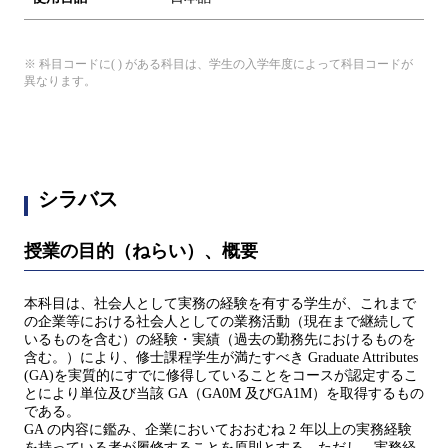
※ 科目コードに( ) がある科目は、学生の入学年度によって科目コードが
異なります。
シラバス
授業の目的（ねらい）、概要
本科目は、社会人として実務の経験を有する学生が、これまで
の企業等における社会人としての業務活動（現在まで継続して
いるものを含む）の経験・実績（過去の勤務先におけるものを
含む。）により、修士課程学生が満たすべき Graduate Attributes
(GA)を実質的にすでに修得していることをコースが認定するこ
とにより単位及び当該 GA（GA0M 及びGA1M）を取得するもの
である。
GA の内容に鑑み、企業においておおむね 2 年以上の実務経験
を持っている者が履修することを原則とする。ただし、実務経