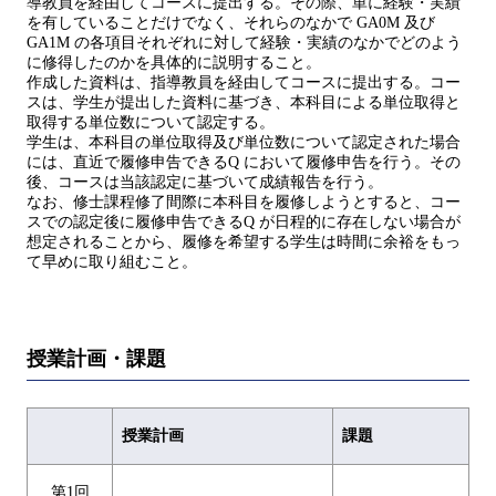
導教員を経由してコースに提出する。その際、単に経験・実績
を有していることだけでなく、それらのなかで GA0M 及び
GA1M の各項目それぞれに対して経験・実績のなかでどのよう
に修得したのかを具体的に説明すること。
作成した資料は、指導教員を経由してコースに提出する。コー
スは、学生が提出した資料に基づき、本科目による単位取得と
取得する単位数について認定する。
学生は、本科目の単位取得及び単位数について認定された場合
には、直近で履修申告できるQ において履修申告を行う。その
後、コースは当該認定に基づいて成績報告を行う。
なお、修士課程修了間際に本科目を履修しようとすると、コー
スでの認定後に履修申告できるQ が日程的に存在しない場合が
想定されることから、履修を希望する学生は時間に余裕をもっ
て早めに取り組むこと。
授業計画・課題
授業計画
課題
第1回