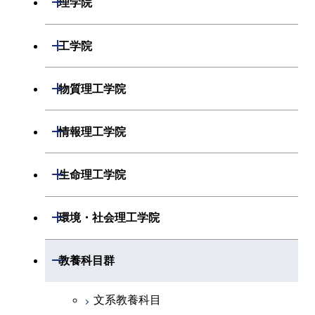
理学院
開閉
数学系
開閉
工学院
開閉
物理学系
数学コース
開閉
機械系
開閉
物質理工学院
開閉
化学系
物理学コース
開閉
システム制御系
機械コース
開閉
材料系
開閉
情報理工学院
開閉
地球惑星科学系
物質・情報卓越コース
化学コース
開閉
電気電子系
エネルギーコース
システム制御コース
開閉
応用化学系
材料コース
開閉
数理・計算科学系
開閉
生命理工学院
専門科目
エネルギーコース
地球惑星科学コース
開閉
情報通信系
エネルギー・情報コース
エンジニアリングデザイン
電気電子コース
専門科目
エネルギーコース
応用化学コース
開閉
情報工学系
数理・計算科学コース
コース
開閉
生命理工学系
開閉
環境・社会理工学院
エネルギー・情報コース
地球生命コース
開閉
経営工学系
エンジニアリングデザイン
エネルギーコース
情報通信コース
エネルギー・情報コース
エネルギーコース
専門科目
知能情報コース
情報工学コース
コース
人間医療科学技術コース
専門科目
生命理工学コース
開閉
物質・情報卓越コース
建築学系
開閉
教養科目群
専門科目
エネルギー・情報コース
エンジニアリングデザイン
経営工学コース
ライフエンジニアリングコ
エネルギー・情報コース
研究関連科目
ライフエンジニアリングコ
ライフエンジニアリングコ
コース
ライフエンジニアリングコ
ース
開閉
土木・環境工学系
建築学コース
ース
ース
ライフエンジニアリングコ
エンジニアリングデザイン
文系教養科目
ース
ライフエンジニアリングコ