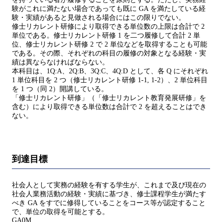
験がこれに満たない場合であっても既に GA を満たしている経
験・実績があると見做される場合にはこの限りでない。
修士リカレント研修により取得できる単位数の上限は合計で 2
単位である。修士リカレント研修 1 を二つ履修して合計 2 単
位、修士リカレント研修 2 で 2 単位などを取得することも可能
である。その際、それぞれの科目の履修の対象となる経験・実
績は異ならなければならない。
本科目は、1Q:A、2Q:B、3Q:C、4Q:D として、各 Q にそれぞれ
1 単位科目を 2 つ（修士リカレント研修 1-1, 1-2）、2 単位科目
を 1 つ（同 2）開講している。
「修士リカレント研修」（「修士リカレント教育発展研修」を
含む）により取得できる単位数は合計で 2 を超えることはでき
ない。
到達目標
社会人として実務の経験を有する学生が、これまで及び現在の
社会人業務活動の経験・実績に基づき、修士課程学生が満たす
べき GA をすでに修得していることをコース等が認定すること
で、単位の取得を可能とする。
GA0M