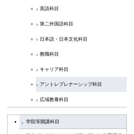
ース
ライフエンジニアリングコ
コース
原子核工学コース
ース
開閉
融合理工学系
エンジニアリングデザイン
土木工学コース
知能情報コース
原子核工学コース
ース
英語科目
地球生命コース
コース
原子核工学コース
人間医療科学技術コース
原子核工学コース
開閉
社会・人間科学系
エンジニアリングデザイン
地球環境共創コース
エネルギー・情報コース
人間医療科学技術コース
人間医療科学技術コース
第二外国語科目
人間医療科学技術コース
都市・環境学コース
コース
人間医療科学技術コース
物質・情報卓越コース
地球生命コース
開閉
イノベーション科学系
エネルギーコース
社会・人間科学コース
人間医療科学技術コース
日本語・日本文化科目
物質・情報卓越コース
都市・環境学コース
物質・情報卓越コース
人間医療科学技術コース
開閉
技術経営専門職学位課程
エネルギー・情報コース
イノベーション科学コース
物質・情報卓越コース
教職科目
物質・情報卓越コース
専門科目
エンジニアリングデザイン
人間医療科学技術コース
技術経営専門職学位課程
キャリア科目
コース
アントレプレナーシップ科目
原子核工学コース
広域教養科目
物質・情報卓越コース
大学院課程を切り替える
学院等開講科目