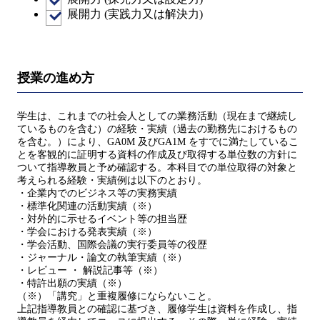
展開力 (実践力又は解決力)
授業の進め方
学生は、これまでの社会人としての業務活動（現在まで継続し
ているものを含む）の経験・実績（過去の勤務先におけるもの
を含む。）により、GA0M 及びGA1M をすでに満たしているこ
とを客観的に証明する資料の作成及び取得する単位数の方針に
ついて指導教員と予め確認する。本科目での単位取得の対象と
考えられる経験・実績例は以下のとおり。
・企業内でのビジネス等の実務実績
・標準化関連の活動実績（※）
・対外的に示せるイベント等の担当歴
・学会における発表実績（※）
・学会活動、国際会議の実行委員等の役歴
・ジャーナル・論文の執筆実績（※）
・レビュー ・ 解説記事等（※）
・特許出願の実績（※）
（※）「講究」と重複履修にならないこと。
上記指導教員との確認に基づき、履修学生は資料を作成し、指