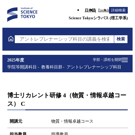
日本語
English
詳細検索
Science Tokyoシラバス (理工学系)
検索
アントレプレナーシップ科目の講義を検索（講義名・
学部・課程を開閉
2025年度
学院等開講科目
教養科目群
アントレプレナーシップ科目
博士リカレント研修 4（物質・情報卓越コー
ス） C
開講元
物質・情報卓越コース
担当教員
指導教員