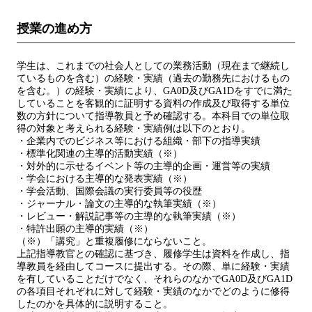
授業の進め方
学生は、これまでの社会人としての業務活動（現在まで継続し
ているものを含む）の経験・実績（過去の勤務先におけるもの
を含む。）の経験・実績により、GA0D及びGA1Dをすでに満た
していることを客観的に証明する資料の作成及び取得する単位
数の方針について指導教員と予め確認する。本科目での単位取
得の対象と考えられる経験・実績例は以下のとおり。
・企業内でのビジネス等における組織・部下の指導実績
・標準化関連の主導的活動実績（※）
・対外的に示せるイベント等の主導的企画・運営等の実績
・学会における主導的な発表実績（※）
・学会活動、国際会議の実行委員等の役歴
・ジャーナル・論文の主導的な執筆実績（※）
・レビュー・解説記事等の主導的な執筆実績（※）
・特許出願の主導的実績（※）
（※）「講究」と重複履修にならないこと。
上記指導教官との確認に基づき、履修学生は資料を作成し、指
導教員を経由してコースに提出する。その際、単に経験・実績
を有していることだけでなく、それらのなかでGA0D及びGA1D
の各項目それぞれに対して経験・実績のなかでどのように修得
したのかを具体的に説明すること。