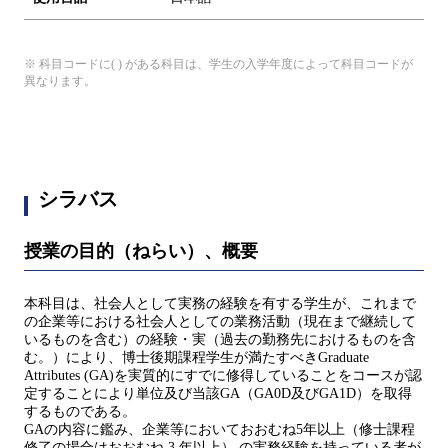
※ 科目コードに( ) がある科目は、学生の入学年度によって科目コードが
異なります。
シラバス
授業の目的（ねらい）、概要
本科目は、社会人として実務の経験を有する学生が、これまで
の企業等における社会人としての業務活動（現在まで継続して
いるものを含む）の経験・実（過去の勤務先におけるものを含
む。）により、博士後期課程学生が満たすべきGraduate
Attributes (GA)を実質的にすでに修得していることをコースが認
定することにより単位及び当該GA（GA0D及びGA1D）を取得
するものである。
GAの内容に鑑み、企業等においておおむね5年以上（修士課程
修了の場合はおおむね 3 年以上） の実務経験を持っている者が