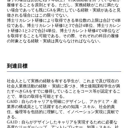
履修することを原則とする。ただし、実務経験がこれに満たな
い場合であっても既にGAを満たしている経験・実績があると見
做される場合にはこの限りでない。
博士リカレント研修により取得できる単位数の上限は合計で4単
位である。博士リカレント研修1と3で合計4単位、博士リカレン
ト研修2-1と2-2で合計4単位、博士リカレント研修4で4単位など
を取得することも可能である。その際、それぞれの科目の履修
の対象となる経験・実績は異ならなければならない。
到達目標
社会人として実務の経験を有する学生が、これまで及び現在の
社会人業務活動の経験・ 実績に基づき、博士後期課程学生が満
たすべきGAをすでに修得していることをコース等が認定するこ
とで、単位の取得を可能とする。
GA0D：自らのキャリアを明確にデザインし、アカデミア・産
業界の構成員として活躍するための知識・スキル、社会的責
任、倫理等を包括的に理解して、イノベーション実現に貢献で
きる。
GA1D：自らがデザインしたキャリアを実現するために必要な
高度なリーダーシップ、アントレプレナー、知識・スキル、社