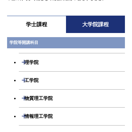
学士課程
大学院課程
学院等開講科目
開閉
理学院
開閉
数学系
開閉
工学院
開閉
物理学系
数学コース
開閉
機械系
開閉
物質理工学院
開閉
化学系
物理学コース
開閉
システム制御系
機械コース
開閉
材料系
開閉
情報理工学院
開閉
地球惑星科学系
物質・情報卓越コース
化学コース
開閉
電気電子系
エネルギーコース
システム制御コース
開閉
応用化学系
材料コース
開閉