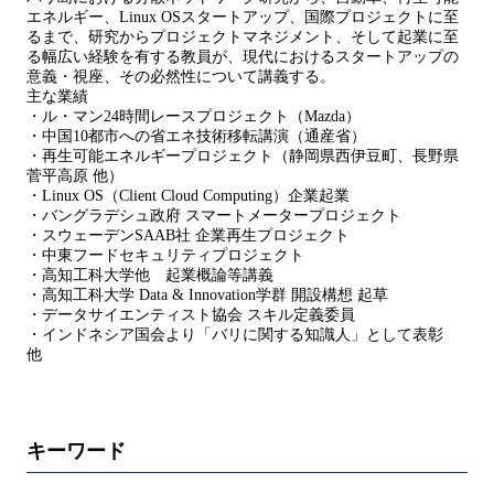
エネルギー、Linux OSスタートアップ、国際プロジェクトに至
るまで、研究からプロジェクトマネジメント、そして起業に至
る幅広い経験を有する教員が、現代におけるスタートアップの
意義・視座、その必然性について講義する。
主な業績
・ル・マン24時間レースプロジェクト（Mazda）
・中国10都市への省エネ技術移転講演（通産省）
・再生可能エネルギープロジェクト（静岡県西伊豆町、長野県
菅平高原 他）
・Linux OS（Client Cloud Computing）企業起業
・バングラデシュ政府 スマートメータープロジェクト
・スウェーデンSAAB社 企業再生プロジェクト
・中東フードセキュリティプロジェクト
・高知工科大学他 起業概論等講義
・高知工科大学 Data & Innovation学群 開設構想 起草
・データサイエンティスト協会 スキル定義委員
・インドネシア国会より「バリに関する知識人」として表彰
他
キーワード