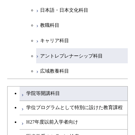
人間医療科学技術コース
物質・情報卓越コース
地球生命コース
開閉
イノベーション科学系
エネルギーコース
社会・人間科学コース
人間医療科学技術コース
日本語・日本文化科目
物質・情報卓越コース
都市・環境学コース
物質・情報卓越コース
人間医療科学技術コース
開閉
技術経営専門職学位課程
エネルギー・情報コース
イノベーション科学コース
物質・情報卓越コース
教職科目
物質・情報卓越コース
専門科目
エンジニアリングデザイン
人間医療科学技術コース
技術経営専門職学位課程
キャリア科目
コース
アントレプレナーシップ科目
原子核工学コース
広域教養科目
物質・情報卓越コース
大学院課程を切り替える
学院等開講科目
学位プログラムとして特別に設けた教育課程
H27年度以前入学者向け