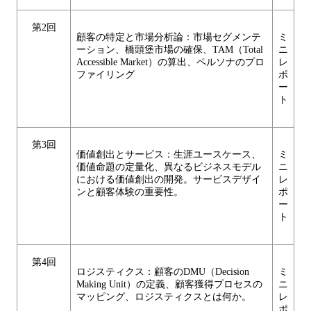
第2回
顧客の特定と市場分析論：市場セグメンテ
ミ
ーション、橋頭堡市場の確保、TAM（Total
ニ
Accessible Market）の算出、ペルソナのプロ
レ
ファイリング
ポ
ー
ト
第3回
価値創出とサービス：生涯ユースケース、
ミ
価値命題の定量化、異なるビジネスモデル
ニ
における価値創出の開発。サービスデザイ
レ
ンと顧客体験の重要性。
ポ
ー
ト
第4回
ロジスティクス：顧客のDMU（Decision
ミ
Making Unit）の定義、顧客獲得プロセスの
ニ
マッピング、ロジスティクスとは何か。
レ
ポ