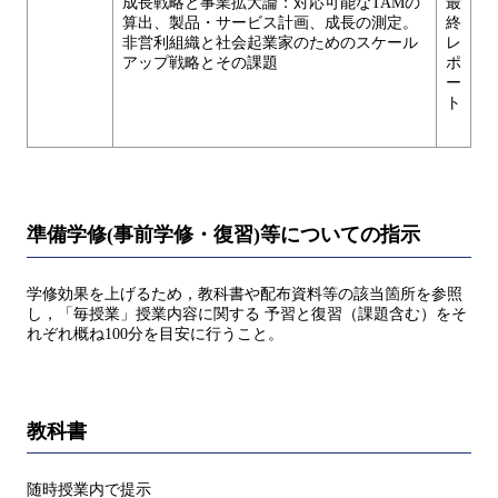
成長戦略と事業拡大論：対応可能なTAMの
最
算出、製品・サービス計画、成長の測定。
終
非営利組織と社会起業家のためのスケール
レ
アップ戦略とその課題
ポ
ー
ト
準備学修(事前学修・復習)等についての指示
学修効果を上げるため，教科書や配布資料等の該当箇所を参照
し，「毎授業」授業内容に関する 予習と復習（課題含む）をそ
れぞれ概ね100分を目安に行うこと。
教科書
随時授業内で提示