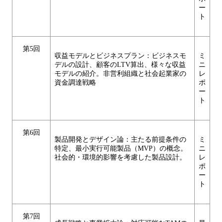
ー
ト
第5回
収益モデルとビジネスプラン：ビジネスモ
ミ
デルの設計、顧客のLTV算出、様々な収益
ニ
モデルの紹介。非営利組織と社会起業家の
レ
資金調達戦略
ポ
ー
ト
第6回
製品開発とデザイン論：主たる前提条件の
ミ
特定、最小実行可能製品（MVP）の概念。
ニ
社会的・環境的影響を考慮した製品設計。
レ
ポ
ー
ト
第7回