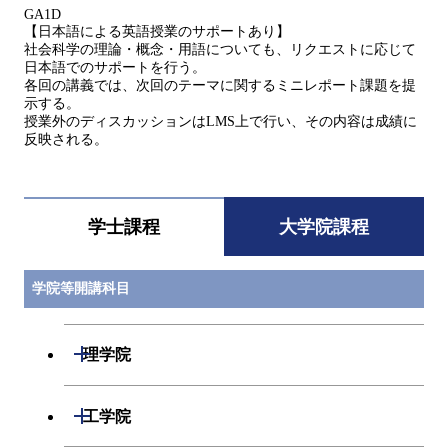
GA1D
【日本語による英語授業のサポートあり】
社会科学の理論・概念・用語についても、リクエストに応じて
日本語でのサポートを行う。
各回の講義では、次回のテーマに関するミニレポート課題を提
示する。
授業外のディスカッションはLMS上で行い、その内容は成績に
反映される。
学士課程
大学院課程
学院等開講科目
開閉
理学院
開閉
数学系
開閉
工学院