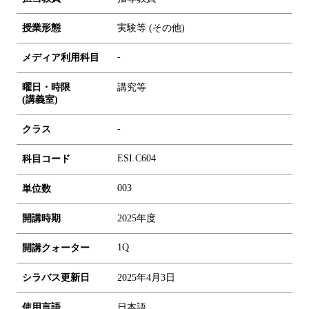
授業形態
実験等 (その他)
-
メディア利用科目
曜日・時限
講究等
(講義室)
-
クラス
ESI.C604
科目コード
0
0
3
単位数
開講時期
2025年度
1Q
開講クォーター
シラバス更新日
2025年4月3日
使用言語
日本語