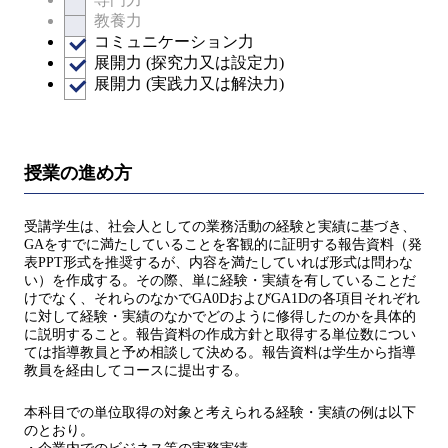
教養力
コミュニケーション力
展開力 (探究力又は設定力)
展開力 (実践力又は解決力)
授業の進め方
受講学生は、社会人としての業務活動の経験と実績に基づき、
GAをすでに満たしていることを客観的に証明する報告資料（発
表PPT形式を推奨するが、内容を満たしていれば形式は問わな
い）を作成する。その際、単に経験・実績を有していることだ
けでなく、それらのなかでGA0DおよびGA1Dの各項目それぞれ
に対して経験・実績のなかでどのように修得したのかを具体的
に説明すること。報告資料の作成方針と取得する単位数につい
ては指導教員と予め相談して決める。報告資料は学生から指導
教員を経由してコースに提出する。
本科目での単位取得の対象と考えられる経験・実績の例は以下
のとおり。