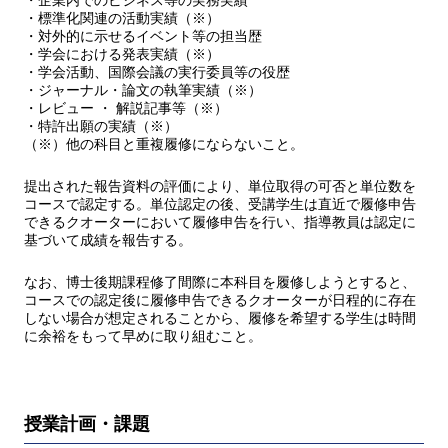
・企業内でのビジネス等の実務実績
・標準化関連の活動実績（※）
・対外的に示せるイベント等の担当歴
・学会における発表実績（※）
・学会活動、国際会議の実行委員等の役歴
・ジャーナル・論文の執筆実績（※）
・レビュー ・ 解説記事等（※）
・特許出願の実績（※）
（※）他の科目と重複履修にならないこと。
提出された報告資料の評価により、単位取得の可否と単位数を
コースで認定する。単位認定の後、受講学生は直近で履修申告
できるクオーターにおいて履修申告を行い、指導教員は認定に
基づいて成績を報告する。
なお、博士後期課程修了間際に本科目を履修しようとすると、
コースでの認定後に履修申告できるクオーターが日程的に存在
しない場合が想定されることから、履修を希望する学生は時間
に余裕をもって早めに取り組むこと。
授業計画・課題