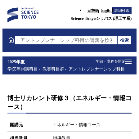
日本語
English
詳細検索
Science Tokyoシラバス (理工学系)
検索
アントレプレナーシップ科目の講義を検索（講義名・
学部・課程を開閉
2025年度
学院等開講科目
教養科目群
アントレプレナーシップ科目
博士リカレント研修３（エネルギー・情報コ
ース）
開講元
エネルギー・情報コース
担当教員
指導教員