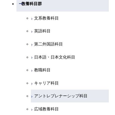
開閉
物質・情報卓越コース
建築学系
開閉
教養科目群
専門科目
エネルギー・情報コース
エンジニアリングデザイン
経営工学コース
ライフエンジニアリングコ
エネルギー・情報コース
研究関連科目
ライフエンジニアリングコ
ライフエンジニアリングコ
コース
ライフエンジニアリングコ
ース
開閉
土木・環境工学系
建築学コース
ース
ース
ライフエンジニアリングコ
エンジニアリングデザイン
文系教養科目
ース
ライフエンジニアリングコ
ース
ライフエンジニアリングコ
コース
原子核工学コース
ース
開閉
融合理工学系
エンジニアリングデザイン
土木工学コース
知能情報コース
原子核工学コース
ース
英語科目
地球生命コース
コース
原子核工学コース
人間医療科学技術コース
原子核工学コース
開閉
社会・人間科学系
エンジニアリングデザイン
地球環境共創コース
エネルギー・情報コース
人間医療科学技術コース
人間医療科学技術コース
第二外国語科目
人間医療科学技術コース
都市・環境学コース
コース
人間医療科学技術コース
物質・情報卓越コース
地球生命コース
開閉
イノベーション科学系
エネルギーコース
社会・人間科学コース
人間医療科学技術コース
日本語・日本文化科目
物質・情報卓越コース
都市・環境学コース
物質・情報卓越コース
人間医療科学技術コース
開閉
技術経営専門職学位課程
エネルギー・情報コース
イノベーション科学コース
物質・情報卓越コース
教職科目
物質・情報卓越コース
専門科目
エンジニアリングデザイン
人間医療科学技術コース
技術経営専門職学位課程
キャリア科目
コース
アントレプレナーシップ科目
原子核工学コース
広域教養科目
物質・情報卓越コース