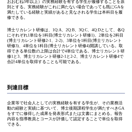
おおむね3年以上）の実務経験を有する学生が履修することを原
則とする。実務経験がこれに満たない場合であっても既にGAを
満たしている経験と実績があると見なされる学生は本科目を履
修できる。
博士リカレント研修は、1Q:A、2Q:B、3Q:C、4Q:Dとして、各Q
にそれぞれ1単位を1科目(博士リカレント研修1)、2単位を2科目
(博士リカレント研修2-1、2-2)、3単位を1科目(博士リカレント
研修3)、4単位を1科目(博士リカレント研修4)開講している。取
得できる単位数の上限は合計で4単位である。博士リカレント研
修1と3、博士リカレント研修2-1と2-2、博士リカレント研修4で
合計4単位を取得することも可能である。
到達目標
企業等で社会人としての実務経験を有する学生が、その業務活
動の経験と実績に基づいて、博士後期課程学生が満たすべきGA
をすでに修得した成果を発表形式または文書にまとめる。報告
内容を指導教員とコースが評価して認定することで単位を取得
できる。