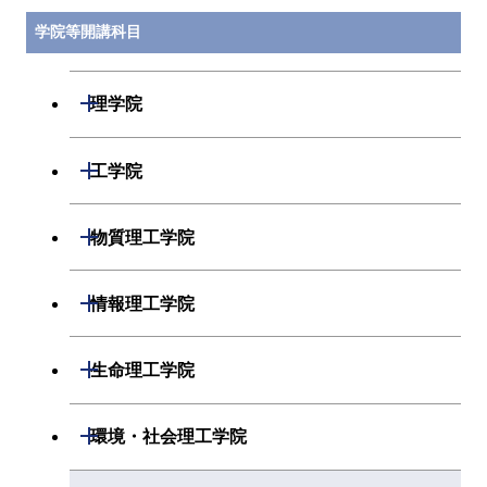
学院等開講科目
開閉
理学院
開閉
数学系
開閉
工学院
開閉
物理学系
数学コース
開閉
機械系
開閉
物質理工学院
開閉
化学系
物理学コース
開閉
システム制御系
機械コース
開閉
材料系
開閉
情報理工学院
開閉
地球惑星科学系
物質・情報卓越コース
化学コース
開閉
電気電子系
エネルギーコース
システム制御コース
開閉
応用化学系
材料コース
開閉
数理・計算科学系
開閉
生命理工学院
専門科目
エネルギーコース
地球惑星科学コース
開閉
情報通信系
エネルギー・情報コース
エンジニアリングデザイン
電気電子コース
専門科目
エネルギーコース
応用化学コース
開閉
情報工学系
数理・計算科学コース
コース
開閉
生命理工学系
開閉
環境・社会理工学院
エネルギー・情報コース
地球生命コース
開閉
経営工学系
エンジニアリングデザイン
エネルギーコース
情報通信コース
エネルギー・情報コース
エネルギーコース
専門科目
知能情報コース
情報工学コース
コース
人間医療科学技術コース
専門科目
生命理工学コース