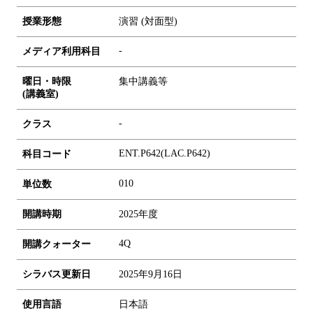
授業形態
演習 (対面型)
-
メディア利用科目
曜日・時限
集中講義等
(講義室)
-
クラス
ENT.P642(LAC.P642)
科目コード
0
1
0
単位数
開講時期
2025年度
4Q
開講クォーター
シラバス更新日
2025年9月16日
使用言語
日本語