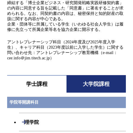
締結する「博⼠企業ビジネス・研究開発戦略実践研修契約書」
の内容に同意する旨を記載した「同意書」に署名することが求
められる。なお、同契約書の内容は、秘密保持と知的財産の取
扱に関する内容が中⼼である。
企業・団体等に所属している学⽣（いわゆる社会⼈学⽣）は履
修に先⽴って所属企業等名を協力企業に開⽰する。
アントレプレナーシップ科目（2024年度及び2025年度入学
生）、キャリア科目（2023年度以前に入学した学生）に関する
問い合わせ先：アントレプレナーシップ教育機構（e-mail：
cee.info＠jim.titech.ac.jp）
学士課程
大学院課程
学院等開講科目
開閉
理学院