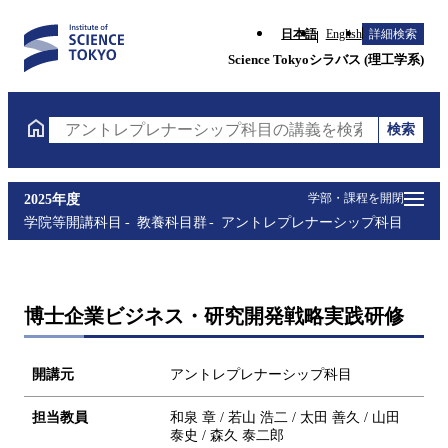
日本語
English
詳細検索
Science Tokyoシラバス (理工学系)
検索
アントレプレナーシップ科目の講義を検索（講義名・
学部・課程を開閉
2025年度
学院等開講科目
教養科目群
アントレプレナーシップ科目
博士企業ビジネス・研究開発戦略実践研修
開講元
アントレプレナーシップ科目
担当教員
和泉 章 / 若山 浩二 / 太田 善久 / 山田
泰史 / 森久 泰二郎