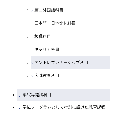
コース
原子核工学コース
人間医療科学技術コース
原子核工学コース
開閉
社会・人間科学系
エンジニアリングデザイン
地球環境共創コース
エネルギー・情報コース
人間医療科学技術コース
人間医療科学技術コース
第二外国語科目
人間医療科学技術コース
都市・環境学コース
コース
人間医療科学技術コース
物質・情報卓越コース
地球生命コース
開閉
イノベーション科学系
エネルギーコース
社会・人間科学コース
人間医療科学技術コース
日本語・日本文化科目
物質・情報卓越コース
都市・環境学コース
物質・情報卓越コース
人間医療科学技術コース
開閉
技術経営専門職学位課程
エネルギー・情報コース
イノベーション科学コース
物質・情報卓越コース
教職科目
物質・情報卓越コース
専門科目
エンジニアリングデザイン
人間医療科学技術コース
技術経営専門職学位課程
キャリア科目
コース
アントレプレナーシップ科目
原子核工学コース
広域教養科目
物質・情報卓越コース
大学院課程を切り替える
学院等開講科目
学位プログラムとして特別に設けた教育課程