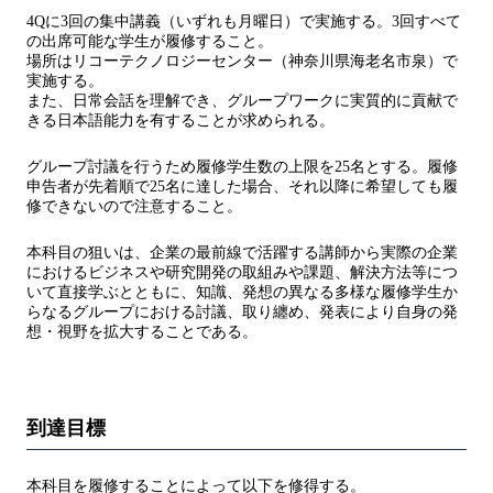
4Qに3回の集中講義（いずれも月曜日）で実施する。3回すべて
の出席可能な学生が履修すること。
場所はリコーテクノロジーセンター（神奈川県海老名市泉）で
実施する。
また、日常会話を理解でき、グループワークに実質的に貢献で
きる日本語能力を有することが求められる。
グループ討議を⾏うため履修学⽣数の上限を25名とする。履修
申告者が先着順で25名に達した場合、それ以降に希望しても履
修できないので注意すること。
本科⽬の狙いは、企業の最前線で活躍する講師から実際の企業
におけるビジネスや研究開発の取組みや課題、解決⽅法等につ
いて直接学ぶとともに、知識、発想の異なる多様な履修学⽣か
らなるグループにおける討議、取り纏め、発表により⾃⾝の発
想・視野を拡⼤することである。
到達目標
本科⽬を履修することによって以下を修得する。