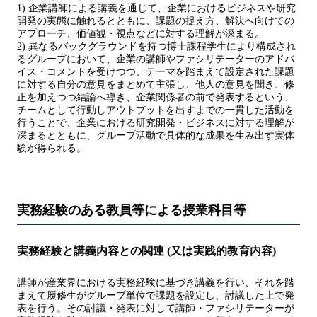
1) 企業講師による講義を通じて、企業におけるビジネスや研究
開発の実態に触れるとともに、課題の捉え⽅、解決へ向けての
アプローチ、価値観・視点などに対する理解が深まる。
2) 異なるバックグラウンドを持つ博⼠課程学⽣により構成され
るグループにおいて、企業の講師やファシリテーターのアドバ
イス・コメントを受けつつ、テーマを踏まえて設定された課題
に対する⾃分の意⾒をまとめて主張し、他⼈の意⾒を聞き、修
正を加えつつ結論へ導き、企業関係者の前で発表するという、
チームとして⾏動しアウトプットを出すまでの⼀貫した活動を
⾏うことで、企業における研究開発・ビジネスに対する理解が
深まるとともに、グループ活動で具体的な成果を⽣み出す実体
験が得られる。
実務経験のある教員等による授業科目等
実務経験と講義内容との関連 (又は実践的教育内容)
講師が産業界における実務経験に基づき講義を行い、それを踏
まえて履修生がグループ単位で課題を設定し、討議した上で発
表を行う。その討議・発表に対して講師・ファシリテーターが