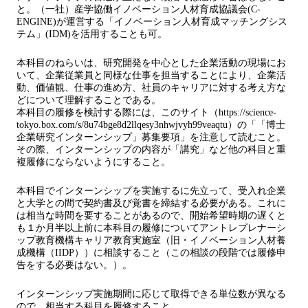
と。（一社）産学協働イノベーション人材育成協議会(C-
ENGINE)が運営する「イノベーション人材育成マッチングシス
テム」(IDM)を活用することも可。
本科目のねらいは、研究開発を中心とした企業活動の現場にお
いて、企業従業員と同様な仕事を担当することにより、企業活
動、価値観、仕事の進め方、社員のキャリアに対する考え方な
どについて理解することである。
本科目の履修を検討する際には、このサイト（https://science-
tokyo.box.com/s/8u74bge8d2llqesy3nhwjvyh99veaqtu）の「「博士
企業研究インターンシップ」募集要項」を注意して読むこと。
その際、インターンシップの内容が「講究」など他の科目と重
複履修にならないようにすること。
本科目でインターンシップを実施するに先立って、受入れ企業
と大学との間で契約書及び覚書を締結する必要がある。これに
は相当な時間を要することがあるので、開始希望時期の遅くと
も１か月半以上前に本科目の履修についてアントレプレナーシ
ップ教育機構キャリア教育実施室（旧・イノベーション人材養
成機構（IIDP））に相談すること（この相談の段階では履修申
告をする必要はない。）。
インターンシップ実施期間に応じて取得できる単位数が異なる
ので、相当する科目を履修すること