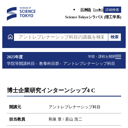
日本語
English
詳細検索
Science Tokyoシラバス (理工学系)
検索
アントレプレナーシップ科目の講義を検索（講義名・
学部・課程を開閉
2025年度
学院等開講科目
教養科目群
アントレプレナーシップ科目
博士企業研究インターンシップ4 C
開講元
アントレプレナーシップ科目
担当教員
和泉 章 / 若山 浩二