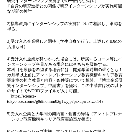
研究インターンシップ実施までの一般的な流れ；
1)自身の研究進捗との関係で研究インターンシップが実施可能
な期間の検討
2)指導教員にインターンシップの実施について相談し、承認を
得る。
3)受け入れ企業探しと調整（学生自身で行う。上述したIDMの
活用も可）
4)受け入れ企業が見つかった場合には、所属するコース等にイ
ンターンシップ科目がある場合にはそちらを履修する。
本科目を履修を希望する場合には、開始希望時期の遅くとも１
カ月半以上前にアントレプレナーシップ教育機構キャリア教育
実施室の担当教員と内容・条件等について相談。「博士企業研
究インターンシップ」申請書」を提出。この申請書は次の以下
のサイトでWORDファイルが入手可能。
（https://science-
tokyo.box.com/s/g9dinolmm02g1wyjp7pzxupwcxfzef14）
5)受入れ企業と大学間の契約書・覚書の締結（アントレプレナ
ーシップ教育機構キャリア教育実施室が担当）
6)インターンシップ実施、マンスリーレポートの提出