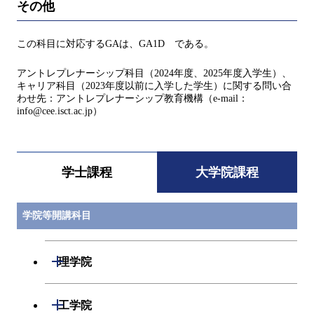
その他
この科目に対応するGAは、GA1D である。
アントレプレナーシップ科目（2024年度、2025年度入学生）、
キャリア科目（2023年度以前に入学した学生）に関する問い合
わせ先：アントレプレナーシップ教育機構（e-mail：
info@cee.isct.ac.jp）
学士課程
大学院課程
学院等開講科目
開閉
理学院
開閉
数学系
開閉
工学院