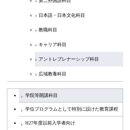
第二外国語科目
人間医療科学技術コース
都市・環境学コース
コース
人間医療科学技術コース
物質・情報卓越コース
地球生命コース
開閉
イノベーション科学系
エネルギーコース
社会・人間科学コース
人間医療科学技術コース
日本語・日本文化科目
物質・情報卓越コース
都市・環境学コース
物質・情報卓越コース
人間医療科学技術コース
開閉
技術経営専門職学位課程
エネルギー・情報コース
イノベーション科学コース
物質・情報卓越コース
教職科目
物質・情報卓越コース
専門科目
エンジニアリングデザイン
人間医療科学技術コース
技術経営専門職学位課程
キャリア科目
コース
アントレプレナーシップ科目
原子核工学コース
広域教養科目
物質・情報卓越コース
大学院課程を切り替える
学院等開講科目
学位プログラムとして特別に設けた教育課程
H27年度以前入学者向け