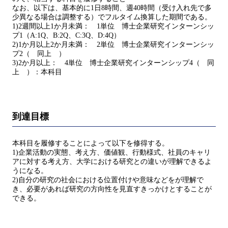
なお、以下は、基本的に1日8時間、週40時間（受け入れ先で多
少異なる場合は調整する）でフルタイム換算した期間である。
1)2週間以上1か月未満： 1単位 博士企業研究インターンシッ
プ1（A:1Q、B:2Q、C:3Q、D:4Q）
2)1か月以上2か月未満： 2単位 博士企業研究インターンシッ
プ2（ 同上 ）
3)2か月以上： 4単位 博士企業研究インターンシップ4（ 同
上 ）：本科目
到達目標
本科目を履修することによって以下を修得する。
1)企業活動の実態、考え方、価値観、行動様式、社員のキャリ
アに対する考え方、大学における研究との違いが理解できるよ
うになる。
2)自分の研究の社会における位置付けや意味などをが理解で
き、必要があれば研究の方向性を見直すきっかけとすることが
できる。