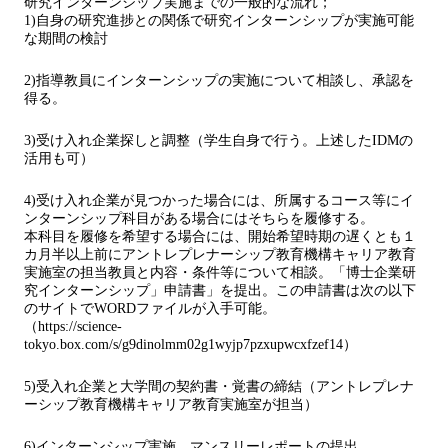
研究インターンシップ実施までの一般的な流れ；
1)自身の研究進捗との関係で研究インターンシップが実施可能
な期間の検討
2)指導教員にインターンシップの実施について相談し、承認を
得る。
3)受け入れ企業探しと調整（学生自身で行う。上述したIDMの
活用も可）
4)受け入れ企業が見つかった場合には、所属するコース等にイ
ンターンシップ科目がある場合にはそちらを履修する。
本科目を履修を希望する場合には、開始希望時期の遅くとも１
カ月半以上前にアントレプレナーシップ教育機構キャリア教育
実施室の担当教員と内容・条件等について相談。「博士企業研
究インターンシップ」申請書」を提出。この申請書は次の以下
のサイトでWORDファイルが入手可能。
（https://science-
tokyo.box.com/s/g9dinolmm02g1wyjp7pzxupwcxfzef14）
5)受入れ企業と大学間の契約書・覚書の締結（アントレプレナ
ーシップ教育機構キャリア教育実施室が担当）
6)インターンシップ実施、マンスリーレポートの提出