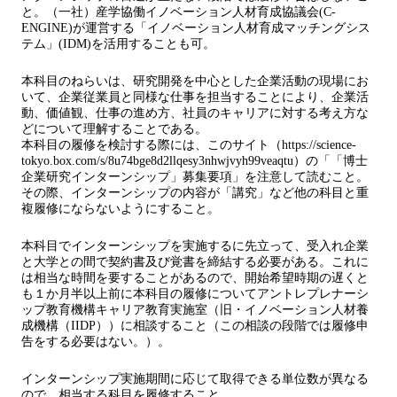
と。（一社）産学協働イノベーション人材育成協議会(C-
ENGINE)が運営する「イノベーション人材育成マッチングシス
テム」(IDM)を活用することも可。
本科目のねらいは、研究開発を中心とした企業活動の現場にお
いて、企業従業員と同様な仕事を担当することにより、企業活
動、価値観、仕事の進め方、社員のキャリアに対する考え方な
どについて理解することである。
本科目の履修を検討する際には、このサイト（https://science-
tokyo.box.com/s/8u74bge8d2llqesy3nhwjvyh99veaqtu）の「「博士
企業研究インターンシップ」募集要項」を注意して読むこと。
その際、インターンシップの内容が「講究」など他の科目と重
複履修にならないようにすること。
本科目でインターンシップを実施するに先立って、受入れ企業
と大学との間で契約書及び覚書を締結する必要がある。これに
は相当な時間を要することがあるので、開始希望時期の遅くと
も１か月半以上前に本科目の履修についてアントレプレナーシ
ップ教育機構キャリア教育実施室（旧・イノベーション人材養
成機構（IIDP））に相談すること（この相談の段階では履修申
告をする必要はない。）。
インターンシップ実施期間に応じて取得できる単位数が異なる
ので、相当する科目を履修すること