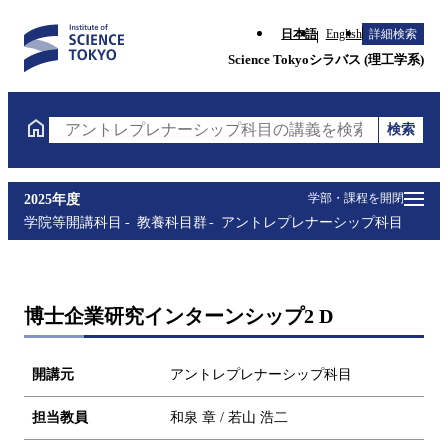
日本語
English
詳細検索
Science Tokyoシラバス (理工学系)
検索
アントレプレナーシップ科目の講義を検索（講義名・
学部・課程を開閉
2025年度
学院等開講科目
教養科目群
アントレプレナーシップ科目
博士企業研究インターンシップ2 D
開講元
アントレプレナーシップ科目
担当教員
和泉 章 / 若山 浩二