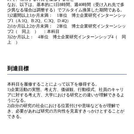
なお、以下は、基本的に1日8時間、週40時間（受け入れ先で多
少異なる場合は調整する）でフルタイム換算した期間である。
1)2週間以上1か月未満： 1単位 博士企業研究インターンシッ
プ1（A:1Q、B:2Q、C:3Q、D:4Q）
2)1か月以上2か月未満： 2単位 博士企業研究インターンシッ
プ2（ 同上 ） ：本科目
3)2か月以上： 4単位 博士企業研究インターンシップ4（ 同
上 ）
到達目標
本科目を履修することによって以下を修得する。
1)企業活動の実態、考え方、価値観、行動様式、社員のキャリ
アに対する考え方、大学における研究との違いが理解できるよ
うになる。
2)自分の研究の社会における位置付けや意味などをが理解で
き、必要があれば研究の方向性を見直すきっかけとすることが
できる。