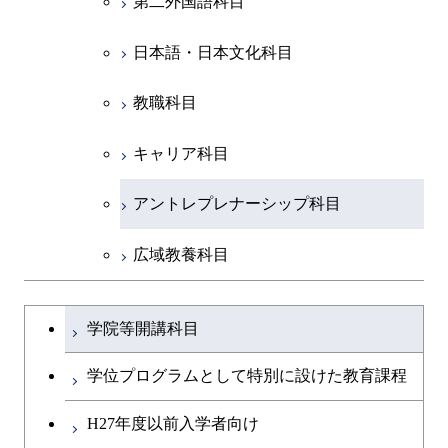
第二外国語科目
人間医療科学技術コース
都市・環境学コース
コース
人間医療科学技術コース
物質・情報卓越コース
地球生命コース
開閉
イノベーション科学系
エネルギーコース
社会・人間科学コース
人間医療科学技術コース
日本語・日本文化科目
物質・情報卓越コース
都市・環境学コース
物質・情報卓越コース
人間医療科学技術コース
開閉
技術経営専門職学位課程
エネルギー・情報コース
イノベーション科学コース
物質・情報卓越コース
教職科目
物質・情報卓越コース
専門科目
エンジニアリングデザイン
人間医療科学技術コース
技術経営専門職学位課程
キャリア科目
コース
アントレプレナーシップ科目
原子核工学コース
広域教養科目
物質・情報卓越コース
大学院課程を切り替える
学院等開講科目
学位プログラムとして特別に設けた教育課程
H27年度以前入学者向け