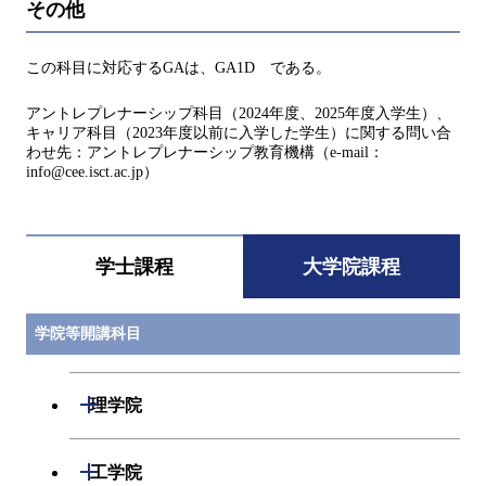
その他
この科目に対応するGAは、GA1D である。
アントレプレナーシップ科目（2024年度、2025年度入学生）、
キャリア科目（2023年度以前に入学した学生）に関する問い合
わせ先：アントレプレナーシップ教育機構（e-mail：
info@cee.isct.ac.jp）
学士課程
大学院課程
学院等開講科目
開閉
理学院
開閉
数学系
開閉
工学院