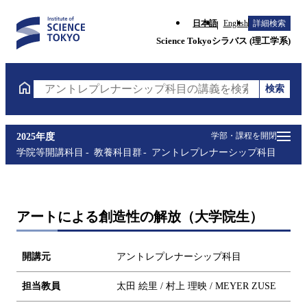
日本語
English
詳細検索
Science Tokyoシラバス (理工学系)
検索
アントレプレナーシップ科目の講義を検索（講義名・
学部・課程を開閉
2025年度
学院等開講科目
教養科目群
アントレプレナーシップ科目
アートによる創造性の解放（大学院生）
開講元
アントレプレナーシップ科目
担当教員
太田 絵里 / 村上 理映 / MEYER ZUSE