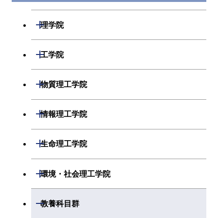
開閉
理学院
開閉
数学系
開閉
工学院
開閉
物理学系
数学コース
開閉
機械系
開閉
物質理工学院
開閉
化学系
物理学コース
開閉
システム制御系
機械コース
開閉
材料系
開閉
情報理工学院
開閉
地球惑星科学系
物質・情報卓越コース
化学コース
開閉
電気電子系
エネルギーコース
システム制御コース
開閉
応用化学系
材料コース
開閉
数理・計算科学系
開閉
生命理工学院
専門科目
エネルギーコース
地球惑星科学コース
開閉
情報通信系
エネルギー・情報コース
エンジニアリングデザイン
電気電子コース
専門科目
エネルギーコース
応用化学コース
開閉
情報工学系
数理・計算科学コース
コース
開閉
生命理工学系
開閉
環境・社会理工学院
エネルギー・情報コース
地球生命コース
開閉
経営工学系
エンジニアリングデザイン
エネルギーコース
情報通信コース
エネルギー・情報コース
エネルギーコース
専門科目
知能情報コース
情報工学コース
コース
人間医療科学技術コース
専門科目
生命理工学コース
開閉
物質・情報卓越コース
建築学系
開閉
教養科目群
専門科目
エネルギー・情報コース
エンジニアリングデザイン
経営工学コース
ライフエンジニアリングコ
エネルギー・情報コース
研究関連科目
ライフエンジニアリングコ
ライフエンジニアリングコ
コース