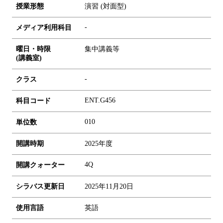
授業形態
演習 (対面型)
-
メディア利用科目
曜日・時限
集中講義等
(講義室)
-
クラス
ENT.G456
科目コード
0
1
0
単位数
開講時期
2025年度
4Q
開講クォーター
シラバス更新日
2025年11月20日
使用言語
英語