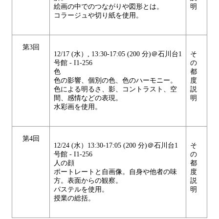
絵画の中でのつながりや図形とは。
明
コラージュや切り紙を使用。
第3回
12/17 (水）, 13:30-17:05 (200 分)＠石川台1
そ
号館 - I1-256
の
色
都
色の影響、個別の色、色のハーモニー。
度
色による明るさ、影、コントラスト、空
説
間、感情などの表現。
明
水彩画を使用。
第4回
12/24 (水）13:30-17:05 (200 分)＠石川台1
そ
号館 - I1-256
の
人の顔
都
ポートレートと自画像。自身や他者の味
度
方。表面からの観察。
説
パステルを使用。
明
授業の総括。