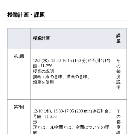
授業計画・課題
課
授業計画
題
第1回
12/3 (水): 13:30-16:15 (150 分)＠石川台1号
そ
館 - I1-256
の
授業の説明
都
描画：線の意味、描画の意味、
度
鉛筆を使用
説
明
第2回
12/10 (水), 13:30-17:05 (200 min)＠石川台1
そ
号館 - I1-256
の
形
都
形とは、3D空間とは、空間についての理
度
解。
説