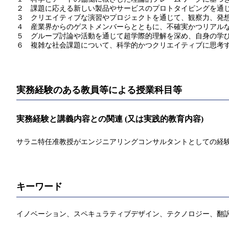
２ 課題に応える新しい製品やサービスのプロトタイピングを通
３ クリエイティブな演習やプロジェクトを通じて、観察力、発
４ 産業界からのゲストメンバーらとともに、不確実かつリアル
５ グループ討論や活動を通じて超学際的理解を深め、自身の学
６ 複雑な社会課題について、科学的かつクリエイティブに思考
実務経験のある教員等による授業科目等
実務経験と講義内容との関連 (又は実践的教育内容)
サラニ特任准教授がエンジニアリングコンサルタントとしての経
キーワード
イノベーション、スペキュラティブデザイン、テクノロジー、翻