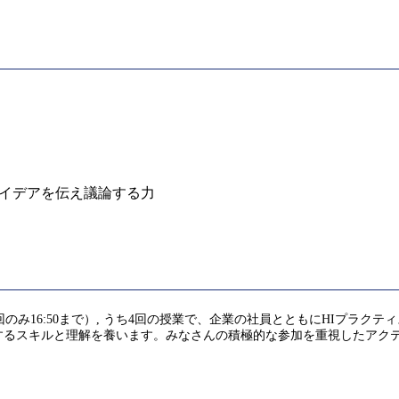
アイデアを伝え議論する力
/13, 1/27, 2/3（最終回のみ16:50まで）, うち4回の授業で、企業の社員
するスキルと理解を養います。みなさんの積極的な参加を重視したアク