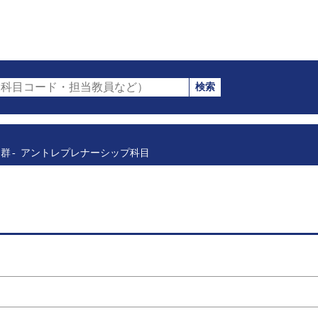
検索
科目コード・担当教員など）
目群
アントレプレナーシップ科目