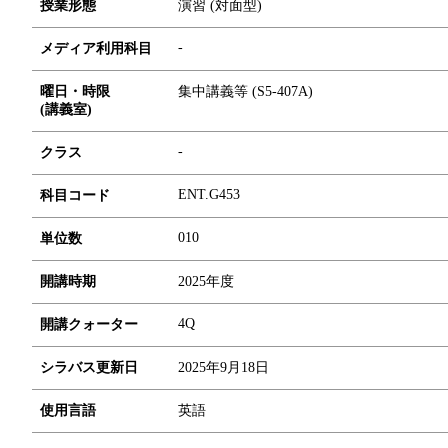
授業形態
演習 (対面型)
-
メディア利用科目
曜日・時限
集中講義等 (S5-407A)
(講義室)
-
クラス
ENT.G453
科目コード
0
1
0
単位数
開講時期
2025年度
4Q
開講クォーター
シラバス更新日
2025年9月18日
使用言語
英語