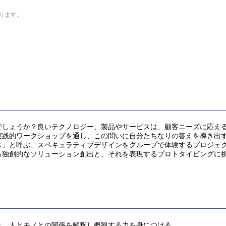
なります。
でしょうか？良いテクノロジー、製品やサービスは、顧客ニーズに応え
実践的ワークショップを通し、この問いに自分たちなりの答えを導き出
ス」と呼ぶ、スペキュラティブデザインをグループで体験するプロジェ
る独創的なソリューション創出と、それを表現するプロトタイピングに
き、人とモノとの関係を解釈し概観する力を身につける。