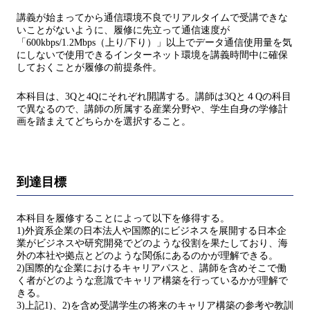
講義が始まってから通信環境不良でリアルタイムで受講できな
いことがないように、履修に先立って通信速度が
「600kbps/1.2Mbps（上り/下り）」以上でデータ通信使用量を気
にしないで使用できるインターネット環境を講義時間中に確保
しておくことが履修の前提条件。
本科目は、3Qと4Qにそれぞれ開講する。講師は3Qと４Qの科目
で異なるので、講師の所属する産業分野や、学生自身の学修計
画を踏まえてどちらかを選択すること。
到達目標
本科目を履修することによって以下を修得する。
1)外資系企業の日本法人や国際的にビジネスを展開する日本企
業がビジネスや研究開発でどのような役割を果たしており、海
外の本社や拠点とどのような関係にあるのかが理解できる。
2)国際的な企業におけるキャリアパスと、講師を含めそこで働
く者がどのような意識でキャリア構築を行っているかが理解で
きる。
3)上記1)、2)を含め受講学生の将来のキャリア構築の参考や教訓