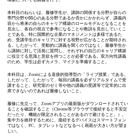
本科目のねらいは、履修学生が、講師の関係する分野が自らの
専門分野や関心のある分野であるか否かにかかわらず、講義内
容から将来の自らのキャリア構築のロールモデルとなることを
見出し、各自の視点で参考になることや教訓を見出していくこ
とである。特に国際的な企業のマネジメントは多様であるた
め、受講学生のキャリアに対する視野が広がることが期待され
る。したがって、受動的に講義を聞くのではなく、履修学生か
ら講師に対して活発に質問し、それぞれの自己のキャリア構築
に役立てる意識と意欲を持つことが必要である。双方向性講義
のため、学生は必ずカメラ、マイクを準備すること。
本科目は、Zoomによる直接的指導型の「ライブ授業」である。
したがって、したがって、毎回の講義を必ずリアルタイムで受
講すること。研究室のゼミ等や他の講義の受講等で定常的に出
席できないのであれば履修しないこと。
履修に先立って、Zoomアプリの最新版がダウンロードされてい
ることを確認すること（Chrome等ブラウザで接続すると不安定
だったり、機能が限定されることがあるので避けること。）。
集中力を維持するために、接続するデバイスはスマートフォン
ではなく、PC、タブレットなどなるべく画面が大きい方が望ま
しい。