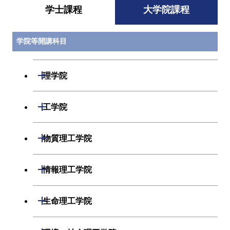
学士課程
大学院課程
学院等開講科目
開閉
理学院
開閉
数学系
開閉
工学院
開閉
物理学系
数学コース
開閉
機械系
開閉
物質理工学院
開閉
化学系
物理学コース
開閉
システム制御系
機械コース
開閉
材料系
開閉
情報理工学院
開閉
地球惑星科学系
物質・情報卓越コース
化学コース
開閉
電気電子系
エネルギーコース
システム制御コース
開閉
応用化学系
材料コース
開閉
数理・計算科学系
開閉
生命理工学院
専門科目
エネルギーコース
地球惑星科学コース
開閉
情報通信系
エネルギー・情報コース
エンジニアリングデザイン
電気電子コース
専門科目
エネルギーコース
応用化学コース
開閉
情報工学系
数理・計算科学コース
コース
開閉
生命理工学系