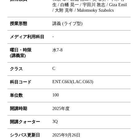
生 / 白幡 晃一 / 宇田川 敦志 / Giza Emil
/ 大附 克年 / Malomsoky Szabolcs
授業形態
講義 (ライブ型)
-
メディア利用科目
曜日・時限
水7-8
(講義室)
C
クラス
ENT.C663(LAC.C663)
科目コード
1
0
0
単位数
開講時期
2025年度
3Q
開講クォーター
シラバス更新日
2025年9月26日