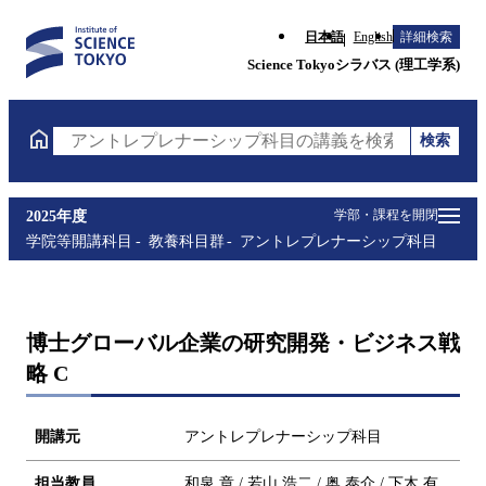
日本語
English
詳細検索
Science Tokyoシラバス (理工学系)
検索
アントレプレナーシップ科目の講義を検索（講義名・
学部・課程を開閉
2025年度
学院等開講科目
教養科目群
アントレプレナーシップ科目
博士グローバル企業の研究開発・ビジネス戦
略 C
開講元
アントレプレナーシップ科目
担当教員
和泉 章 / 若山 浩二 / 奥 泰介 / 下木 有