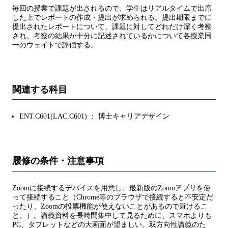
毎回の授業で課題が出されるので、学生はリアルタイムで出席
した上でレポートの作成・提出が求められる。提出期限までに
提出されたレポートについて、課題に対してどれだけ深く考察
され、考察の結果が十分に記述されているかについて各授業同
一のウェイトで評価する。
関連する科目
ENT.C601(LAC.C601) ： 博士キャリアデザイン
履修の条件・注意事項
Zoomに接続するデバイスを用意し、最新版のZoomアプリを使
って接続すること（Chrome等のブラウザで接続すると不安定だ
ったり、Zoomの投票機能が使えないことがあるので避けるこ
と。）。講義資料を長時間集中して見るために、スマホよりも
PC、タブレットなどの大画面が望ましい。双方向性講義のた